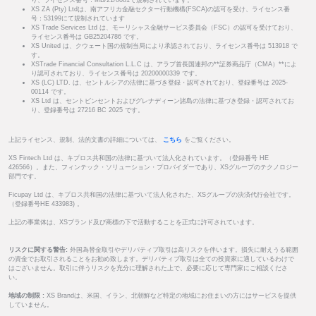
り、ライセンス番号：MB/21/0081で規制されています。
XS ZA (Pty) Ltdは、南アフリカ金融セクター行動機構(FSCA)の認可を受け、ライセンス番
号：53199にて規制されています
XS Trade Services Ltd は、モーリシャス金融サービス委員会（FSC）の認可を受けており、
ライセンス番号は GB25204786 です。
XS United は、クウェート国の規制当局により承認されており、ライセンス番号は 513918 で
す。
XSTrade Financial Consultation L.L.C は、アラブ首長国連邦の**証券商品庁（CMA）**によ
り認可されており、ライセンス番号は 20200000339 です。
XS (LC) LTD. は、セントルシアの法律に基づき登録・認可されており、登録番号は 2025-
00114 です。
XS Ltd は、セントビンセントおよびグレナディーン諸島の法律に基づき登録・認可されてお
り、登録番号は 27216 BC 2025 です。
上記ライセンス、規制、法的文書の詳細については、
こちら
をご覧ください。
XS Fintech Ltd は、キプロス共和国の法律に基づいて法人化されています。（登録番号 HE
426566）。また、フィンテック・ソリューション・プロバイダーであり、XSグループのテクノロジー
部門です。
Ficupay Ltd は、キプロス共和国の法律に基づいて法人化された、XSグループの決済代行会社です。
（登録番号HE 433983) 。
上記の事業体は、XSブランド及び商標の下で活動することを正式に許可されています。
リスクに関する警告:
外国為替金取引やデリバティブ取引は高リスクを伴います。損失に耐えうる範囲
の資金でお取引されることをお勧め致します。デリバティブ取引は全ての投資家に適しているわけで
はございません。取引に伴うリスクを充分に理解された上で、必要に応じて専門家にご相談くださ
い。
地域の制限 :
XS Brandは、米国、イラン、北朝鮮など特定の地域にお住まいの方にはサービスを提供
していません。