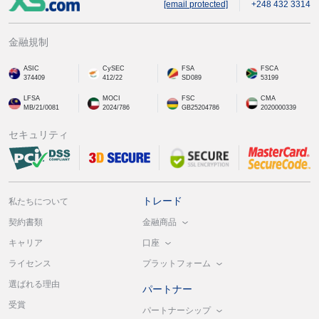
[email protected]
+248 432 3314
金融規制
ASIC
CySEC
FSA
FSCA
374409
412/22
SD089
53199
LFSA
MOCI
FSC
CMA
MB/21/0081
2024/786
GB25204786
2020000339
セキュリティ
トレード
私たちについて
金融商品
契約書類
口座
キャリア
プラットフォーム
ライセンス
選ばれる理由
パートナー
受賞
パートナーシップ