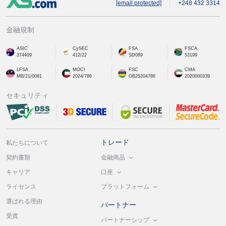
[email protected]
+248 432 3314
金融規制
ASIC
CySEC
FSA
FSCA
374409
412/22
SD089
53199
LFSA
MOCI
FSC
CMA
MB/21/0081
2024/786
GB25204786
2020000339
セキュリティ
トレード
私たちについて
金融商品
契約書類
口座
キャリア
プラットフォーム
ライセンス
選ばれる理由
パートナー
受賞
パートナーシップ