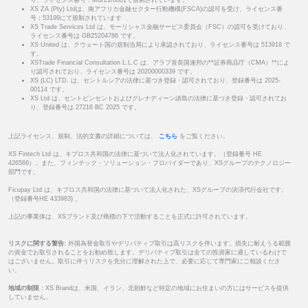
り、ライセンス番号：MB/21/0081で規制されています。
XS ZA (Pty) Ltdは、南アフリカ金融セクター行動機構(FSCA)の認可を受け、ライセンス番
号：53199にて規制されています
XS Trade Services Ltd は、モーリシャス金融サービス委員会（FSC）の認可を受けており、
ライセンス番号は GB25204786 です。
XS United は、クウェート国の規制当局により承認されており、ライセンス番号は 513918 で
す。
XSTrade Financial Consultation L.L.C は、アラブ首長国連邦の**証券商品庁（CMA）**によ
り認可されており、ライセンス番号は 20200000339 です。
XS (LC) LTD. は、セントルシアの法律に基づき登録・認可されており、登録番号は 2025-
00114 です。
XS Ltd は、セントビンセントおよびグレナディーン諸島の法律に基づき登録・認可されてお
り、登録番号は 27216 BC 2025 です。
上記ライセンス、規制、法的文書の詳細については、
こちら
をご覧ください。
XS Fintech Ltd は、キプロス共和国の法律に基づいて法人化されています。（登録番号 HE
426566）。また、フィンテック・ソリューション・プロバイダーであり、XSグループのテクノロジー
部門です。
Ficupay Ltd は、キプロス共和国の法律に基づいて法人化された、XSグループの決済代行会社です。
（登録番号HE 433983) 。
上記の事業体は、XSブランド及び商標の下で活動することを正式に許可されています。
リスクに関する警告:
外国為替金取引やデリバティブ取引は高リスクを伴います。損失に耐えうる範囲
の資金でお取引されることをお勧め致します。デリバティブ取引は全ての投資家に適しているわけで
はございません。取引に伴うリスクを充分に理解された上で、必要に応じて専門家にご相談くださ
い。
地域の制限 :
XS Brandは、米国、イラン、北朝鮮など特定の地域にお住まいの方にはサービスを提供
していません。