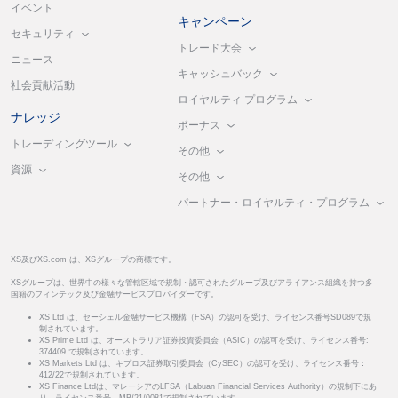
イベント
キャンペーン
セキュリティ
トレード大会
ニュース
キャッシュバック
社会貢献活動
ロイヤルティ プログラム
ナレッジ
ボーナス
トレーディングツール
その他
資源
その他
パートナー・ロイヤルティ・プログラム
XS及びXS.com は、XSグループの商標です。
XSグループは、世界中の様々な管轄区域で規制・認可されたグループ及びアライアンス組織を持つ多
国籍のフィンテック及び金融サービスプロバイダーです。
XS Ltd は、セーシェル金融サービス機構（FSA）の認可を受け、ライセンス番号SD089で規
制されています。
XS Prime Ltd は、オーストラリア証券投資委員会（ASIC）の認可を受け、ライセンス番号:
374409 で規制されています。
XS Markets Ltd は、キプロス証券取引委員会（CySEC）の認可を受け、ライセンス番号：
412/22で規制されています。
XS Finance Ltdは、マレーシアのLFSA（Labuan Financial Services Authority）の規制下にあ