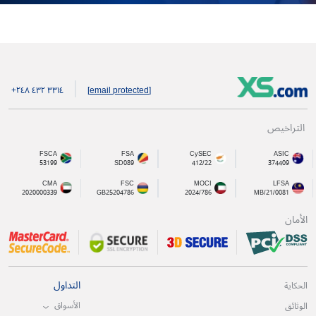
+۲٤۸ ٤۳۲ ۳۳۱٤
[email protected]
التراخيص
FSCA
FSA
CySEC
ASIC
53199
SD089
412/22
374409
CMA
FSC
MOCI
LFSA
2020000339
GB25204786
2024/786
MB/21/0081
الأمان
التداول
الحكاية
الأسواق
الوثائق