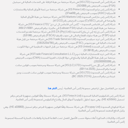
شركة إكس أس المحدودة (XS LTD) هي شركة مرخصة من هيئة الرقابة على الخدمات المالية في سيشيل
(FSA) بموجب الترخيص رقم (SD089).
شركة إكس إس برايم المحدودة (XS Prime Ltd) هي شركة مرخصة من لجنة الأوراق المالية والاستثمارات
الأسترالية (ASIC) بموجب الترخيص رقم (374409).
شركة إكس إس ماركتس المحدودة (XS Markets Ltd) هي شركة مرخصة من هيئة الأوراق المالية
والبورصة في قبرص (CySEC) بموجب الترخيص رقم (412/22).
شركة إكس أس فاينانس المحدودة – "إكس أس فاينانس ال تي دي" (XS Finance LTD) هي شركة
مرخصة من هيئة لابوان للخدمات المالية (Labuan FSA) في ماليزيا، برقم الترخيص MB/21/0081.
شركة إكس أس زي إيه (بي تي واي) المحدودة (XS ZA (Pty) Ltd) هي شركة مرخصة لتقديم الخدمات
المالية (FSP) من هيئة سلوك القطاع المالي في جنوب إفريقيا (FSCA) رقم الترخيص (53199).
شركة إكس أس تريد سرفيسز المحدودة (XS Trade Services Ltd) هي شركة مرخصة من قِبل هيئة
الخدمات المالية في موريشيوس (FSC) بموجب الترخيص رقم (GB25204786).
شركة إكس أس المتحدة (XS United) هي شركة مرخصة من قِبل الجهات التنظيمية في دولة الكويت
بموجب الترخيص رقم (513918).
شركة اكس تريد للاستشارات المالية ذ.م.م (XSTrade Financial Consultation L.L.C) هي شركة
مرخصة من قِبل هيئة الأوراق المالية والسلع في دولة الإمارات العربية المتحدة (CMA) بموجب الترخيص
رقم (20200000339).
شركة إكس أس (إل سي) المحدودة (XS (LC) LTD) هي شركة مسجلة ومرخصة بموجب قوانين سانت
لوسيا برقم التسجيل (2025-00114).
شركة إكس أس المحدودة (XS LTD) هي شركة مسجلة ومرخصة بموجب قوانين سانت فنسنت وجزر
غرينادين برقم التسجيل (27216 BC 2025).
للمزيد من التفاصيل حول تراخيص مجموعة إكس أس العالمية، يُرجى
النقر هنا
.
شركة إكس إس للتكنولوجيا المالية المحدودة (XS Fintech Ltd)، هي شركة مسجلة وفقًا لقوانين جمهورية قبرص برقم
تسجيل (HE 426566)، وهي مزود لحلول تكنولوجيا أسواق المال والذراع التكنولوجي لمجموعة إكس أس العالمية.
شركة فيكوباي المحدودة (Ficupay Ltd)، هي شركة مسجلة وفقًا لقوانين جمهورية قبرص برقم تسجيل (HE 433983)، وهي
وكيل الدفع المعتمد لمجموعة إكس أس العالمية.
الشركات والكيانات المذكورة أعلاه مخولة حسب الأصول للعمل تحت العلامة التجارية والعلامات التجارية المسجلة لمجموعة
إكس أس العالمية.