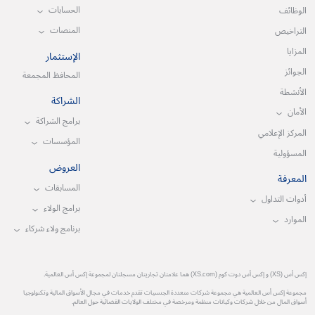
الحسابات
الوظائف
المنصات
التراخيص
المزايا
الإستثمار
الجوائز
المحافظ المجمعة
الأنشطة
الشراكة
الأمان
برامج الشراكة
المركز الإعلامي
المؤسسات
المسؤولية
العروض
المعرفة
المسابقات
أدوات التداول
برامج الولاء
الموارد
برنامج ولاء شركاء
إكس أس (XS) و إكس أس دوت كوم (XS.com) هما علامتان تجاريتان مسجلتان لمجموعة إكس أس العالمية.
مجموعة إكس أس العالمية هي مجموعة شركات متعددة الجنسيات تقدم خدمات في مجال الأسواق المالية وتكنولوجيا
أسواق المال من خلال شركات وكيانات منظمة ومرخصة في مختلف الولايات القضائية حول العالم.