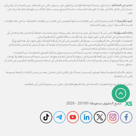
تحذير من المخاطر:
يتم تداول منتجاتنا بواسطة الهامش وتنطوي على مستوى عالي من المخاطر، ومن الممكن أن تؤدي إلى
خسارة رأس المال بالكامل. وقد لا تكون هذه المنتجات مناسبة للجميع، ويجب عليك التأكد من فهم المخاطر المترتبة على
ذلك.
قيود إقليمية:
لا تقدم مجموعة إكس أس العالمية خدماتها للمقيمين في العديد من الولايات القضائية، بما في ذلك الولايات
المتحدة الأمريكية، ايران، وكوريا الشمالية.
إخلاء المسؤولية:
إكس أس لا تنخرط بأي عمل او اجراء قد يُعتبر بمثابة عرض للخدمات المالية أو التماس للانخراط في أي
نشاط استثماري في البلدان التي يكون فيها مثل هذا الإجراء مخالفًا للقانون أو التنظيم المحلي.
المعلومات الواردة في هذا الموقع ليست موجهة إلى المقيمين في أي بلد أو ولاية قضائية يكون فيها مثل هذا التوزيع أو
الاستخدام مخالفًا للقانون أو التنظيم المحلي ولا تشكل نصيحة استثمارية أو توصية أو دعوة أو عرض أو التماس للانخراط او
المشاركة في أي خدمات مالية أو نشاط استثماري.
يتوفر هذا الموقع بلغات متعددة بهدف تحسين تجربة المستخدم وتسهيل إمكانية الوصول للمعلومات. إن الصفحات
المترجمة الي لغات أخرى غير اللغة الإنجليزية هي متوفرة لأغراض إعلامية وبهدف تحسين تجربة المستخدم فقط ولا تهدف
إلى تقديم أو الترويج أو عرض تقديم الخدمات المالية أو التماس للانخراط في أي نشاط استثماري للأفراد المقيمين في بلدان أو
مناطق محددة.
تختلف الأحكام التنظيمية لخطة تعويض المستثمر اعتمادًا على الكيان الذي تتعامل معه من ضمن الكيانات التابعة لمجموعة
إكس أس العالمية.
يمكن استخدام ونسخ المعلومات المتاحة على هذا الموقع فقط بإذن خطي من مجموعة إكس أس العالمية.
جميع الحقوق محفوظة ©2010 - 2026