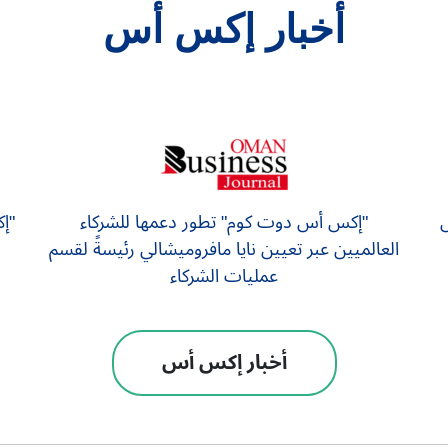
أخبار إكس أس
س
"إكس أس دوت كوم" تطور دعمها للشركاء
"إ
العالميين عبر تعيين نايا مافروميشالي رئيسةً لقسم
عمليات الشركاء
أخبار إكس أس