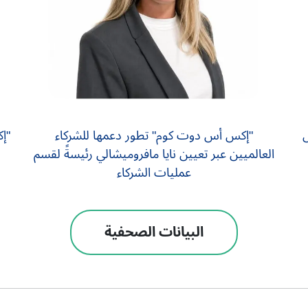
س
"إكس أس دوت كوم" تطور دعمها للشركاء
"إ
العالميين عبر تعيين نايا مافروميشالي رئيسةً لقسم
عمليات الشركاء
البيانات الصحفية