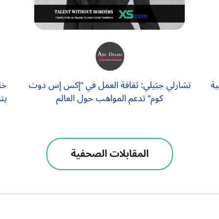
ية
تشارلي جبَيلي: ثقافة العمل في "إكس إس دوت
خل
كوم" تدعم المواهب حول العالم
يت
المقابلات الصحفية