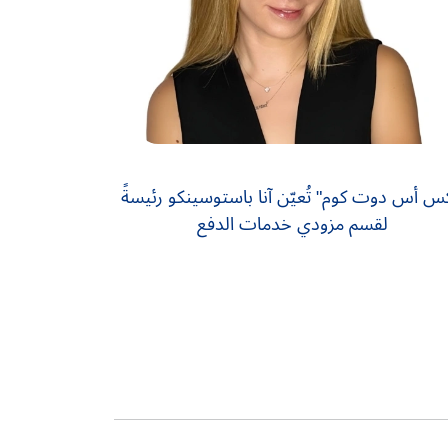
كس أس دوت كوم" تُعيّن آنا باستوسينكو رئيسةً
لقسم مزودي خدمات الدفع