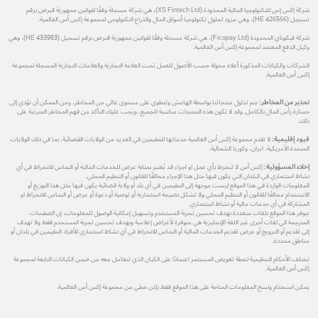
شركة إكس إس للتكنولوجيا المالية المحدودة (XS Fintech Ltd)، هي شركة مسجلة وفقًا لقوانين جمهورية قبرص برقم
تسجيل (HE 426566)، وهي مزود لحلول تكنولوجيا أسواق المال والذراع التكنولوجي لمجموعة إكس أس العالمية.
شركة فيكوباي المحدودة (Ficupay Ltd)، هي شركة مسجلة وفقًا لقوانين جمهورية قبرص برقم تسجيل (HE 433983)، وهي
وكيل الدفع المعتمد لمجموعة إكس أس العالمية.
الشركات والكيانات المذكورة أعلاه مخولة حسب الأصول للعمل تحت العلامة التجارية والعلامات التجارية المسجلة لمجموعة
إكس أس العالمية.
تحذير من المخاطر:
يتم تداول منتجاتنا بواسطة الهامش وتنطوي على مستوى عالي من المخاطر، ومن الممكن أن تؤدي إلى
خسارة رأس المال بالكامل. وقد لا تكون هذه المنتجات مناسبة للجميع، ويجب عليك التأكد من فهم المخاطر المترتبة على
ذلك.
قيود إقليمية:
لا تقدم مجموعة إكس أس العالمية خدماتها للمقيمين في العديد من الولايات القضائية، بما في ذلك الولايات
المتحدة الأمريكية، ايران، وكوريا الشمالية.
إخلاء المسؤولية:
إكس أس لا تنخرط بأي عمل او اجراء قد يُعتبر بمثابة عرض للخدمات المالية أو التماس للانخراط في أي
نشاط استثماري في البلدان التي يكون فيها مثل هذا الإجراء مخالفًا للقانون أو التنظيم المحلي.
المعلومات الواردة في هذا الموقع ليست موجهة إلى المقيمين في أي بلد أو ولاية قضائية يكون فيها مثل هذا التوزيع أو
الاستخدام مخالفًا للقانون أو التنظيم المحلي ولا تشكل نصيحة استثمارية أو توصية أو دعوة أو عرض أو التماس للانخراط او
المشاركة في أي خدمات مالية أو نشاط استثماري.
يتوفر هذا الموقع بلغات متعددة بهدف تحسين تجربة المستخدم وتسهيل إمكانية الوصول للمعلومات. إن الصفحات
المترجمة الي لغات أخرى غير اللغة الإنجليزية هي متوفرة لأغراض إعلامية وبهدف تحسين تجربة المستخدم فقط ولا تهدف
إلى تقديم أو الترويج أو عرض تقديم الخدمات المالية أو التماس للانخراط في أي نشاط استثماري للأفراد المقيمين في بلدان أو
مناطق محددة.
تختلف الأحكام التنظيمية لخطة تعويض المستثمر اعتمادًا على الكيان الذي تتعامل معه من ضمن الكيانات التابعة لمجموعة
إكس أس العالمية.
يمكن استخدام ونسخ المعلومات المتاحة على هذا الموقع فقط بإذن خطي من مجموعة إكس أس العالمية.