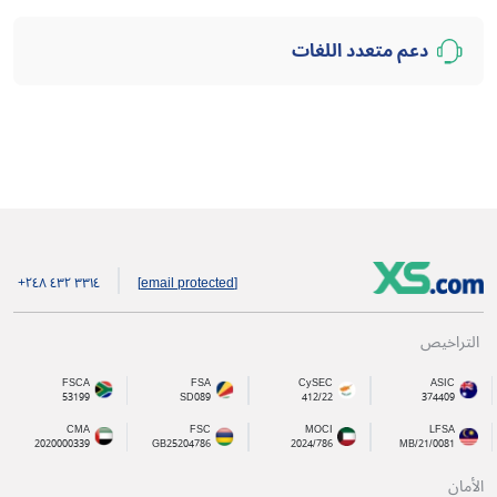
دعم متعدد اللغات
+۲٤۸ ٤۳۲ ۳۳۱٤
[email protected]
التراخيص
FSCA
FSA
CySEC
ASIC
53199
SD089
412/22
374409
CMA
FSC
MOCI
LFSA
2020000339
GB25204786
2024/786
MB/21/0081
الأمان