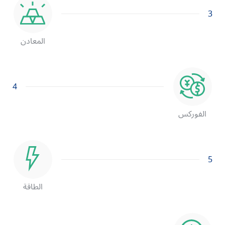
3
المعادن
4
الفوركس
5
الطاقة