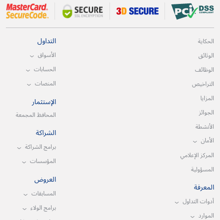
التداول
الحكاية
الأسواق
الوثائق
الحسابات
الوظائف
المنصات
التراخيص
المزايا
الإستثمار
الجوائز
المحافظ المجمعة
الأنشطة
الشراكة
الأمان
برامج الشراكة
المركز الإعلامي
المؤسسات
المسؤولية
العروض
المعرفة
المسابقات
أدوات التداول
برامج الولاء
الموارد