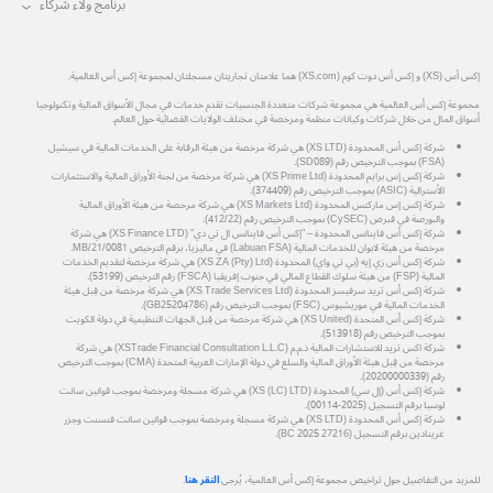
برنامج ولاء شركاء
إكس أس (XS) و إكس أس دوت كوم (XS.com) هما علامتان تجاريتان مسجلتان لمجموعة إكس أس العالمية.
مجموعة إكس أس العالمية هي مجموعة شركات متعددة الجنسيات تقدم خدمات في مجال الأسواق المالية وتكنولوجيا
أسواق المال من خلال شركات وكيانات منظمة ومرخصة في مختلف الولايات القضائية حول العالم.
شركة إكس أس المحدودة (XS LTD) هي شركة مرخصة من هيئة الرقابة على الخدمات المالية في سيشيل
(FSA) بموجب الترخيص رقم (SD089).
شركة إكس إس برايم المحدودة (XS Prime Ltd) هي شركة مرخصة من لجنة الأوراق المالية والاستثمارات
الأسترالية (ASIC) بموجب الترخيص رقم (374409).
شركة إكس إس ماركتس المحدودة (XS Markets Ltd) هي شركة مرخصة من هيئة الأوراق المالية
والبورصة في قبرص (CySEC) بموجب الترخيص رقم (412/22).
شركة إكس أس فاينانس المحدودة – "إكس أس فاينانس ال تي دي" (XS Finance LTD) هي شركة
مرخصة من هيئة لابوان للخدمات المالية (Labuan FSA) في ماليزيا، برقم الترخيص MB/21/0081.
شركة إكس أس زي إيه (بي تي واي) المحدودة (XS ZA (Pty) Ltd) هي شركة مرخصة لتقديم الخدمات
المالية (FSP) من هيئة سلوك القطاع المالي في جنوب إفريقيا (FSCA) رقم الترخيص (53199).
شركة إكس أس تريد سرفيسز المحدودة (XS Trade Services Ltd) هي شركة مرخصة من قِبل هيئة
الخدمات المالية في موريشيوس (FSC) بموجب الترخيص رقم (GB25204786).
شركة إكس أس المتحدة (XS United) هي شركة مرخصة من قِبل الجهات التنظيمية في دولة الكويت
بموجب الترخيص رقم (513918).
شركة اكس تريد للاستشارات المالية ذ.م.م (XSTrade Financial Consultation L.L.C) هي شركة
مرخصة من قِبل هيئة الأوراق المالية والسلع في دولة الإمارات العربية المتحدة (CMA) بموجب الترخيص
رقم (20200000339).
شركة إكس أس (إل سي) المحدودة (XS (LC) LTD) هي شركة مسجلة ومرخصة بموجب قوانين سانت
لوسيا برقم التسجيل (2025-00114).
شركة إكس أس المحدودة (XS LTD) هي شركة مسجلة ومرخصة بموجب قوانين سانت فنسنت وجزر
غرينادين برقم التسجيل (27216 BC 2025).
للمزيد من التفاصيل حول تراخيص مجموعة إكس أس العالمية، يُرجى
النقر هنا
.