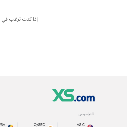
إذا كنت ترغب في ا
التراخيص
FSA
CySEC
ASIC