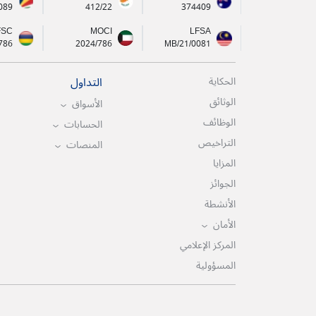
089
412/22
374409
FSC
MOCI
LFSA
786
2024/786
MB/21/0081
التداول
الحكاية
الوثائق
الأسواق
الوظائف
الحسابات
التراخيص
المنصات
المزايا
الجوائز
الأنشطة
الأمان
المركز الإعلامي
المسؤولية