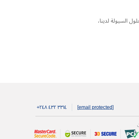
ل السيولة لدينا،
+۲٤۸ ٤۳۲ ۳۳۱٤
[email protected]
ن