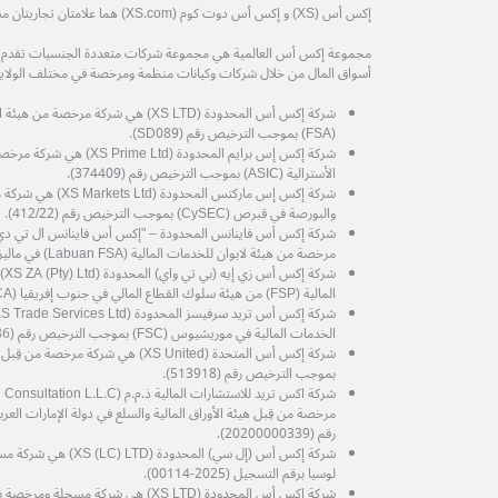
إكس أس (XS) و إكس أس دوت كوم (XS.com) هما علامتان تجاريتان مسجلتان لمجموعة إكس أس العالمية.
مجموعة إكس أس العالمية هي مجموعة شركات متعددة الجنسيات تقدم خدم
أسواق المال من خلال شركات وكيانات منظمة ومرخصة في مختلف الولايات
شركة إكس أس المحدودة (XS LTD) هي شركة 
(FSA) بموجب الترخيص رقم (SD089).
شركة إكس إس برايم المحدودة (d
الأسترالية (ASIC) بموجب الترخيص رقم (374409).
شركة إكس إس ماركتس المح
والبورصة في قبرص (CySEC) بموجب الترخيص رقم (412/22).
مرخصة من هيئة لابوان للخدمات المالية (Labuan FSA) في ماليزيا، برقم الترخيص MB/21/0081.
شرك
المالية (FSP) من هيئة سلوك القطاع المالي في جنوب إفريقيا (FSCA) رقم الترخيص (53199).
الخدمات المالية في موريشيوس (FSC) بموجب الترخيص رقم (GB25204786).
شركة إكس أس المتحدة (XS United) هي شرك
بموجب الترخيص رقم (513918).
رقم (20200000339).
شركة إكس أس (إل سي) الم
لوسيا برقم التسجيل (2025-00114).
شركة إكس أس المحدودة (XS LTD) هي شركة