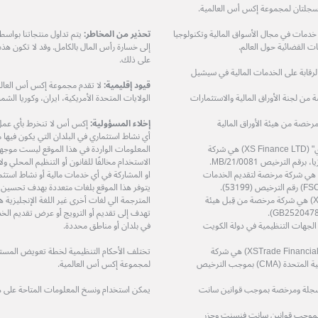
ات في مجال الأسواق المالية وتكنولوجيا
تحذير من المخاطر:
يتم تداول منتجاتنا بواس
 القضائية حول العالم.
إلى خسارة رأس المال بالكامل. وقد لا تكون هذ
على ذلك.
مرخصة من هيئة الرقابة على الخدمات المالية في سيشيل
قيود إقليمية:
لا تقدم مجموعة إكس أس العالمي
XS Prime Lt) هي شركة مرخصة من لجنة الأوراق المالية والاستثمارات
الولايات المتحدة الأمريكية، ايران، وكوريا الشمال
دودة (XS Markets Ltd) هي شركة مرخصة من هيئة الأوراق المالية
إخلاء المسؤولية:
إكس أس لا تنخرط بأي عمل او
أي نشاط استثماري في البلدان التي يكون فيها مثل
شركة إكس أس فاينانس المحدودة – "إكس أس فاينانس ال تي دي" (XS Finance LTD) هي شركة
المعلومات الواردة في هذا الموقع ليست موجهة إ
الاستخدام مخالفًا للقانون أو التنظيم المحلي 
ة إكس أس زي إيه (بي تي واي) المحدودة (XS ZA (Pty) Ltd) هي شركة مرخصة لتقديم الخدمات
او المشاركة في أي خدمات مالية أو نشاط استثم
يتوفر هذا الموقع بلغات متعددة بهدف تحسين
شركة إكس أس تريد سرفيسز المحدودة (XS Trade Services Ltd) هي شركة مرخصة من قِبل هيئة
المترجمة الي لغات أخرى غير اللغة الإنجليزي
تهدف إلى تقديم أو الترويج أو عرض تقديم الخد
ة مرخصة من قِبل الجهات التنظيمية في دولة الكويت
في بلدان أو مناطق محددة.
شركة اكس تريد للاستشارات المالية ذ.م.م (XSTrade Financial Consultation L.L.C) هي شركة
تختلف الأحكام التنظيمية لخطة تعويض المستثمر
مرخصة من قِبل هيئة الأوراق المالية والسلع في دولة الإمارات العربية المتحدة (CMA) بموجب الترخيص
لمجموعة إكس أس العالمية.
حدودة (XS (LC) LTD) هي شركة مسجلة ومرخصة بموجب قوانين سانت
يمكن استخدام ونسخ المعلومات المتاحة على 
 مسجلة ومرخصة بموجب قوانين سانت فنسنت وجزر