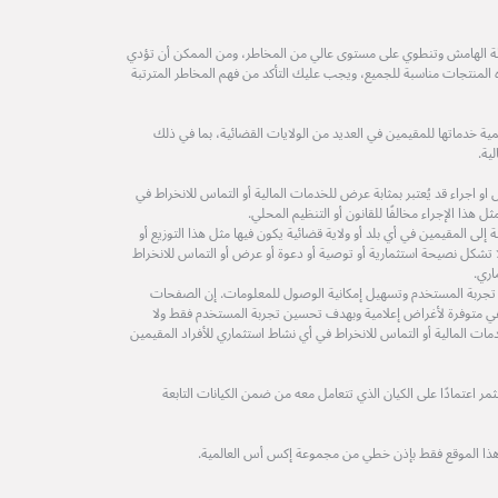
طة الهامش وتنطوي على مستوى عالي من المخاطر، ومن الممكن أن تؤدي
ه المنتجات مناسبة للجميع، ويجب عليك التأكد من فهم المخاطر المترتبة
ة خدماتها للمقيمين في العديد من الولايات القضائية، بما في ذلك
ية.
 اجراء قد يُعتبر بمثابة عرض للخدمات المالية أو التماس للانخراط في
 هذا الإجراء مخالفًا للقانون أو التنظيم المحلي.
لى المقيمين في أي بلد أو ولاية قضائية يكون فيها مثل هذا التوزيع أو
ولا تشكل نصيحة استثمارية أو توصية أو دعوة أو عرض أو التماس للانخراط
اري.
 تجربة المستخدم وتسهيل إمكانية الوصول للمعلومات. إن الصفحات
ة هي متوفرة لأغراض إعلامية وبهدف تحسين تجربة المستخدم فقط ولا
مات المالية أو التماس للانخراط في أي نشاط استثماري للأفراد المقيمين
 اعتمادًا على الكيان الذي تتعامل معه من ضمن الكيانات التابعة
هذا الموقع فقط بإذن خطي من مجموعة إكس أس العالمية.