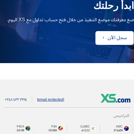
ابدأ رحلتك
ضع معرفتك موضع التنفيذ من خلال فتح حساب تداول مع XS اليوم.
سجل الآن
+۲٤۸ ٤۳۲ ۳۳۱٤
[email protected]
التراخيص
FSCA
FSA
CySEC
ASIC
53199
SD089
412/22
374409