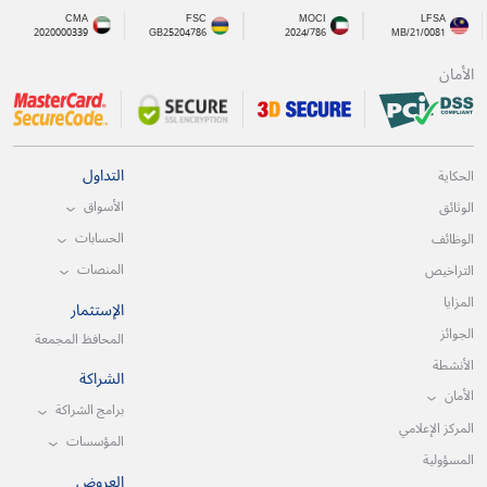
CMA
FSC
MOCI
LFSA
2020000339
GB25204786
2024/786
MB/21/0081
الأمان
التداول
الحكاية
الأسواق
الوثائق
الحسابات
الوظائف
المنصات
التراخيص
المزايا
الإستثمار
الجوائز
المحافظ المجمعة
الأنشطة
الشراكة
الأمان
برامج الشراكة
المركز الإعلامي
المؤسسات
المسؤولية
العروض