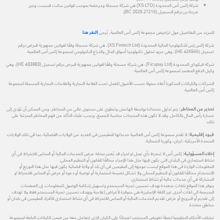
شركة إكس أس المحدودة (XS LTD) هي شركة مسجلة ومرخصة بموجب قوانين سانت فنسنت وجزر
غرينادين برقم التسجيل (27216 BC 2025).
للمزيد من التفاصيل حول تراخيص مجموعة إكس أس العالمية، يُرجى
النقر هنا
.
شركة إكس إس للتكنولوجيا المالية المحدودة (XS Fintech Ltd)، هي شركة مسجلة وفقًا لقوانين جمهورية قبرص برقم
تسجيل (HE 426566)، وهي مزود لحلول تكنولوجيا أسواق المال والذراع التكنولوجي لمجموعة إكس أس العالمية.
شركة فيكوباي المحدودة (Ficupay Ltd)، هي شركة مسجلة وفقًا لقوانين جمهورية قبرص برقم تسجيل (HE 433983)، وهي
وكيل الدفع المعتمد لمجموعة إكس أس العالمية.
الشركات والكيانات المذكورة أعلاه مخولة حسب الأصول للعمل تحت العلامة التجارية والعلامات التجارية المسجلة لمجموعة
إكس أس العالمية.
تحذير من المخاطر:
يتم تداول منتجاتنا بواسطة الهامش وتنطوي على مستوى عالي من المخاطر، ومن الممكن أن تؤدي إلى
خسارة رأس المال بالكامل. وقد لا تكون هذه المنتجات مناسبة للجميع، ويجب عليك التأكد من فهم المخاطر المترتبة على
ذلك.
قيود إقليمية:
لا تقدم مجموعة إكس أس العالمية خدماتها للمقيمين في العديد من الولايات القضائية، بما في ذلك الولايات
المتحدة الأمريكية، ايران، وكوريا الشمالية.
إخلاء المسؤولية:
إكس أس لا تنخرط بأي عمل او اجراء قد يُعتبر بمثابة عرض للخدمات المالية أو التماس للانخراط في أي
نشاط استثماري في البلدان التي يكون فيها مثل هذا الإجراء مخالفًا للقانون أو التنظيم المحلي.
المعلومات الواردة في هذا الموقع ليست موجهة إلى المقيمين في أي بلد أو ولاية قضائية يكون فيها مثل هذا التوزيع أو
الاستخدام مخالفًا للقانون أو التنظيم المحلي ولا تشكل نصيحة استثمارية أو توصية أو دعوة أو عرض أو التماس للانخراط او
المشاركة في أي خدمات مالية أو نشاط استثماري.
يتوفر هذا الموقع بلغات متعددة بهدف تحسين تجربة المستخدم وتسهيل إمكانية الوصول للمعلومات. إن الصفحات
المترجمة الي لغات أخرى غير اللغة الإنجليزية هي متوفرة لأغراض إعلامية وبهدف تحسين تجربة المستخدم فقط ولا تهدف
إلى تقديم أو الترويج أو عرض تقديم الخدمات المالية أو التماس للانخراط في أي نشاط استثماري للأفراد المقيمين في بلدان أو
مناطق محددة.
تختلف الأحكام التنظيمية لخطة تعويض المستثمر اعتمادًا على الكيان الذي تتعامل معه من ضمن الكيانات التابعة لمجموعة