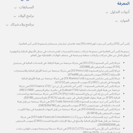
المعرفة
المسابقات
أدوات التداول
برامج الولاء
الموارد
برنامج ولاء شركاء
إكس أس (XS) و إكس أس دوت كوم (XS.com) هما علامتان تجاريتان مسجلتان لمجموعة إكس أس العالمية.
مجموعة إكس أس العالمية هي مجموعة شركات متعددة الجنسيات تقدم خدمات في مجال الأسواق المالية وتكنولوجيا
أسواق المال من خلال شركات وكيانات منظمة ومرخصة في مختلف الولايات القضائية حول العالم.
شركة إكس أس المحدودة (XS LTD) هي شركة مرخصة من هيئة الرقابة على الخدمات المالية في سيشيل
(FSA) بموجب الترخيص رقم (SD089).
شركة إكس إس برايم المحدودة (XS Prime Ltd) هي شركة مرخصة من لجنة الأوراق المالية والاستثمارات
الأسترالية (ASIC) بموجب الترخيص رقم (374409).
شركة إكس إس ماركتس المحدودة (XS Markets Ltd) هي شركة مرخصة من هيئة الأوراق المالية
والبورصة في قبرص (CySEC) بموجب الترخيص رقم (412/22).
شركة إكس أس فاينانس المحدودة – "إكس أس فاينانس ال تي دي" (XS Finance LTD) هي شركة
مرخصة من هيئة لابوان للخدمات المالية (Labuan FSA) في ماليزيا، برقم الترخيص MB/21/0081.
شركة إكس أس زي إيه (بي تي واي) المحدودة (XS ZA (Pty) Ltd) هي شركة مرخصة لتقديم الخدمات
المالية (FSP) من هيئة سلوك القطاع المالي في جنوب إفريقيا (FSCA) رقم الترخيص (53199).
شركة إكس أس تريد سرفيسز المحدودة (XS Trade Services Ltd) هي شركة مرخصة من قِبل هيئة
الخدمات المالية في موريشيوس (FSC) بموجب الترخيص رقم (GB25204786).
شركة إكس أس المتحدة (XS United) هي شركة مرخصة من قِبل الجهات التنظيمية في دولة الكويت
بموجب الترخيص رقم (513918).
شركة اكس تريد للاستشارات المالية ذ.م.م (XSTrade Financial Consultation L.L.C) هي شركة
مرخصة من قِبل هيئة الأوراق المالية والسلع في دولة الإمارات العربية المتحدة (CMA) بموجب الترخيص
رقم (20200000339).
شركة إكس أس (إل سي) المحدودة (XS (LC) LTD) هي شركة مسجلة ومرخصة بموجب قوانين سانت
لوسيا برقم التسجيل (2025-00114).