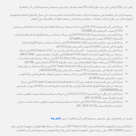
إكس أس (XS) و إكس أس دوت كوم (XS.com) هما علامتان تجاريتان مسجلتان لمجموعة إكس أس العالمية.
مجموعة إكس أس العالمية هي مجموعة شركات متعددة الجنسيات تقدم خدمات في مجال الأسواق المالية وتكنولوجيا
أسواق المال من خلال شركات وكيانات منظمة ومرخصة في مختلف الولايات القضائية حول العالم.
شركة إكس أس المحدودة (XS LTD) هي شركة مرخصة من هيئة الرقابة على الخدمات المالية في سيشيل
(FSA) بموجب الترخيص رقم (SD089).
شركة إكس إس برايم المحدودة (XS Prime Ltd) هي شركة مرخصة من لجنة الأوراق المالية والاستثمارات
الأسترالية (ASIC) بموجب الترخيص رقم (374409).
شركة إكس إس ماركتس المحدودة (XS Markets Ltd) هي شركة مرخصة من هيئة الأوراق المالية
والبورصة في قبرص (CySEC) بموجب الترخيص رقم (412/22).
شركة إكس أس فاينانس المحدودة – "إكس أس فاينانس ال تي دي" (XS Finance LTD) هي شركة
مرخصة من هيئة لابوان للخدمات المالية (Labuan FSA) في ماليزيا، برقم الترخيص MB/21/0081.
شركة إكس أس زي إيه (بي تي واي) المحدودة (XS ZA (Pty) Ltd) هي شركة مرخصة لتقديم الخدمات
المالية (FSP) من هيئة سلوك القطاع المالي في جنوب إفريقيا (FSCA) رقم الترخيص (53199).
شركة إكس أس تريد سرفيسز المحدودة (XS Trade Services Ltd) هي شركة مرخصة من قِبل هيئة
الخدمات المالية في موريشيوس (FSC) بموجب الترخيص رقم (GB25204786).
شركة إكس أس المتحدة (XS United) هي شركة مرخصة من قِبل الجهات التنظيمية في دولة الكويت
بموجب الترخيص رقم (513918).
شركة اكس تريد للاستشارات المالية ذ.م.م (XSTrade Financial Consultation L.L.C) هي شركة
مرخصة من قِبل هيئة الأوراق المالية والسلع في دولة الإمارات العربية المتحدة (CMA) بموجب الترخيص
رقم (20200000339).
شركة إكس أس (إل سي) المحدودة (XS (LC) LTD) هي شركة مسجلة ومرخصة بموجب قوانين سانت
لوسيا برقم التسجيل (2025-00114).
شركة إكس أس المحدودة (XS LTD) هي شركة مسجلة ومرخصة بموجب قوانين سانت فنسنت وجزر
غرينادين برقم التسجيل (27216 BC 2025).
للمزيد من التفاصيل حول تراخيص مجموعة إكس أس العالمية، يُرجى
النقر هنا
.
شركة إكس إس للتكنولوجيا المالية المحدودة (XS Fintech Ltd)، هي شركة مسجلة وفقًا لقوانين جمهورية قبرص برقم
تسجيل (HE 426566)، وهي مزود لحلول تكنولوجيا أسواق المال والذراع التكنولوجي لمجموعة إكس أس العالمية.