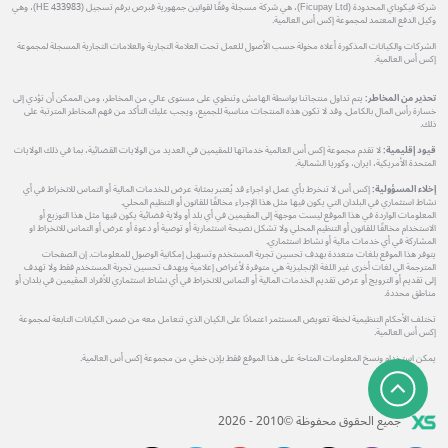
شركة فيكوباي المحدودة (Ficupay Ltd)، هي شركة مسجلة وفقًا لقوانين جمهورية قبرص برقم تسجيل (HE 433983)، وهي
وكيل الدفع المعتمد لمجموعة إكس أس العالمية.
الشركات والكيانات المذكورة أعلاه مخولة حسب الأصول للعمل تحت العلامة التجارية والعلامات التجارية المسجلة لمجموعة
إكس أس العالمية.
تحذير من المخاطر:
يتم تداول منتجاتنا بواسطة الهامش وتنطوي على مستوى عالي من المخاطر، ومن الممكن أن تؤدي إلى
خسارة رأس المال بالكامل. وقد لا تكون هذه المنتجات مناسبة للجميع، ويجب عليك التأكد من فهم المخاطر المترتبة على
ذلك.
قيود إقليمية:
لا تقدم مجموعة إكس أس العالمية خدماتها للمقيمين في العديد من الولايات القضائية، بما في ذلك الولايات
المتحدة الأمريكية، ايران، وكوريا الشمالية.
إخلاء المسؤولية:
إكس أس لا تنخرط بأي عمل او اجراء قد يُعتبر بمثابة عرض للخدمات المالية أو التماس للانخراط في أي
نشاط استثماري في البلدان التي يكون فيها مثل هذا الإجراء مخالفًا للقانون أو التنظيم المحلي.
المعلومات الواردة في هذا الموقع ليست موجهة إلى المقيمين في أي بلد أو ولاية قضائية يكون فيها مثل هذا التوزيع أو
الاستخدام مخالفًا للقانون أو التنظيم المحلي ولا تشكل نصيحة استثمارية أو توصية أو دعوة أو عرض أو التماس للانخراط او
المشاركة في أي خدمات مالية أو نشاط استثماري.
يتوفر هذا الموقع بلغات متعددة بهدف تحسين تجربة المستخدم وتسهيل إمكانية الوصول للمعلومات. إن الصفحات
المترجمة الي لغات أخرى غير اللغة الإنجليزية هي متوفرة لأغراض إعلامية وبهدف تحسين تجربة المستخدم فقط ولا تهدف
إلى تقديم أو الترويج أو عرض تقديم الخدمات المالية أو التماس للانخراط في أي نشاط استثماري للأفراد المقيمين في بلدان أو
مناطق محددة.
تختلف الأحكام التنظيمية لخطة تعويض المستثمر اعتمادًا على الكيان الذي تتعامل معه من ضمن الكيانات التابعة لمجموعة
إكس أس العالمية.
يمكن استخدام ونسخ المعلومات المتاحة على هذا الموقع فقط بإذن خطي من مجموعة إكس أس العالمية.
جميع الحقوق محفوظة ©2010 - 2026