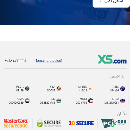
سجل الآن
+۲٤۸ ٤۳۲ ۳۳۱٤
[email protected]
التراخيص
FSCA
FSA
CySEC
ASIC
53199
SD089
412/22
374409
CMA
FSC
MOCI
LFSA
2020000339
GB25204786
2024/786
MB/21/0081
الأمان