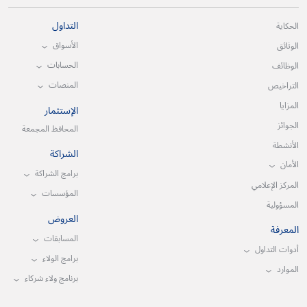
التداول
الحكاية
الأسواق
الوثائق
الحسابات
الوظائف
المنصات
التراخيص
المزايا
الإستثمار
الجوائز
المحافظ المجمعة
الأنشطة
الشراكة
الأمان
برامج الشراكة
المركز الإعلامي
المؤسسات
المسؤولية
العروض
المعرفة
المسابقات
أدوات التداول
برامج الولاء
الموارد
برنامج ولاء شركاء