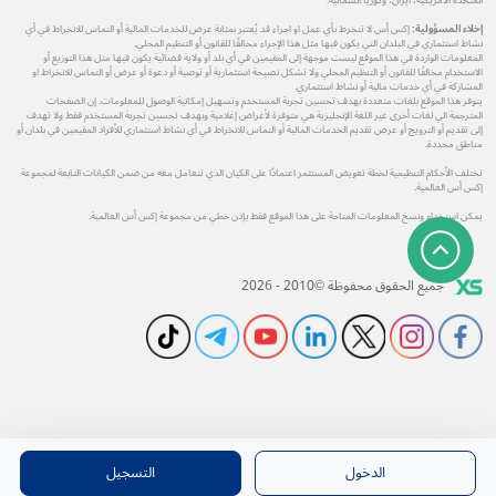
المتحدة الأمريكية، ايران، وكوريا الشمالية.
إخلاء المسؤولية:
إكس أس لا تنخرط بأي عمل او اجراء قد يُعتبر بمثابة عرض للخدمات المالية أو التماس للانخراط في أي
نشاط استثماري في البلدان التي يكون فيها مثل هذا الإجراء مخالفًا للقانون أو التنظيم المحلي.
المعلومات الواردة في هذا الموقع ليست موجهة إلى المقيمين في أي بلد أو ولاية قضائية يكون فيها مثل هذا التوزيع أو
الاستخدام مخالفًا للقانون أو التنظيم المحلي ولا تشكل نصيحة استثمارية أو توصية أو دعوة أو عرض أو التماس للانخراط او
المشاركة في أي خدمات مالية أو نشاط استثماري.
يتوفر هذا الموقع بلغات متعددة بهدف تحسين تجربة المستخدم وتسهيل إمكانية الوصول للمعلومات. إن الصفحات
المترجمة الي لغات أخرى غير اللغة الإنجليزية هي متوفرة لأغراض إعلامية وبهدف تحسين تجربة المستخدم فقط ولا تهدف
إلى تقديم أو الترويج أو عرض تقديم الخدمات المالية أو التماس للانخراط في أي نشاط استثماري للأفراد المقيمين في بلدان أو
مناطق محددة.
تختلف الأحكام التنظيمية لخطة تعويض المستثمر اعتمادًا على الكيان الذي تتعامل معه من ضمن الكيانات التابعة لمجموعة
إكس أس العالمية.
يمكن استخدام ونسخ المعلومات المتاحة على هذا الموقع فقط بإذن خطي من مجموعة إكس أس العالمية.
جميع الحقوق محفوظة ©2010 - 2026
الدخول
التسجيل