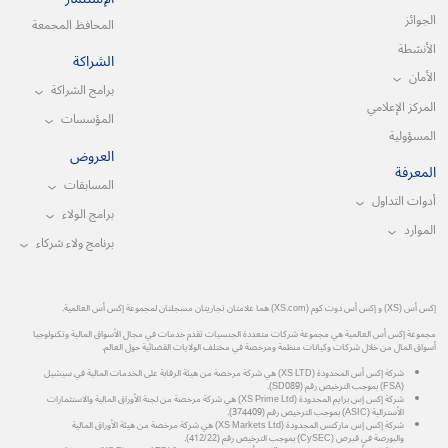
الجوائز
المحافظ المجمعة
الأنشطة
الشراكة
الأمان
برامج الشراكة
المركز الإعلامي
المؤسسات
المسؤولية
العروض
المعرفة
المسابقات
أدوات التداول
برامج الولاء
الموارد
برنامج ولاء شركاء
إكس أس (XS) و إكس أس دوت كوم (XS.com) هما علامتان تجاريتان مسجلتان لمجموعة إكس أس العالمية.
مجموعة إكس أس العالمية هي مجموعة شركات متعددة الجنسيات تقدم خدمات في مجال الأسواق المالية وتكنولوجيا
أسواق المال من خلال شركات وكيانات منظمة ومرخصة في مختلف الولايات القضائية حول العالم.
شركة إكس أس المحدودة (XS LTD) هي شركة مرخصة من هيئة الرقابة على الخدمات المالية في سيشيل
(FSA) بموجب الترخيص رقم (SD089).
شركة إكس إس برايم المحدودة (XS Prime Ltd) هي شركة مرخصة من لجنة الأوراق المالية والاستثمارات
الأسترالية (ASIC) بموجب الترخيص رقم (374409).
شركة إكس إس ماركتس المحدودة (XS Markets Ltd) هي شركة مرخصة من هيئة الأوراق المالية
والبورصة في قبرص (CySEC) بموجب الترخيص رقم (412/22).