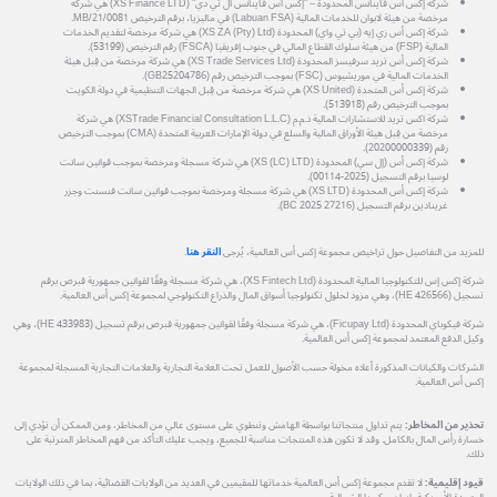
شركة إكس أس فاينانس المحدودة – "إكس أس فاينانس ال تي دي" (XS Finance LTD) هي شركة
مرخصة من هيئة لابوان للخدمات المالية (Labuan FSA) في ماليزيا، برقم الترخيص MB/21/0081.
شركة إكس أس زي إيه (بي تي واي) المحدودة (XS ZA (Pty) Ltd) هي شركة مرخصة لتقديم الخدمات
المالية (FSP) من هيئة سلوك القطاع المالي في جنوب إفريقيا (FSCA) رقم الترخيص (53199).
شركة إكس أس تريد سرفيسز المحدودة (XS Trade Services Ltd) هي شركة مرخصة من قِبل هيئة
الخدمات المالية في موريشيوس (FSC) بموجب الترخيص رقم (GB25204786).
شركة إكس أس المتحدة (XS United) هي شركة مرخصة من قِبل الجهات التنظيمية في دولة الكويت
بموجب الترخيص رقم (513918).
شركة اكس تريد للاستشارات المالية ذ.م.م (XSTrade Financial Consultation L.L.C) هي شركة
مرخصة من قِبل هيئة الأوراق المالية والسلع في دولة الإمارات العربية المتحدة (CMA) بموجب الترخيص
رقم (20200000339).
شركة إكس أس (إل سي) المحدودة (XS (LC) LTD) هي شركة مسجلة ومرخصة بموجب قوانين سانت
لوسيا برقم التسجيل (2025-00114).
شركة إكس أس المحدودة (XS LTD) هي شركة مسجلة ومرخصة بموجب قوانين سانت فنسنت وجزر
غرينادين برقم التسجيل (27216 BC 2025).
للمزيد من التفاصيل حول تراخيص مجموعة إكس أس العالمية، يُرجى
النقر هنا
.
شركة إكس إس للتكنولوجيا المالية المحدودة (XS Fintech Ltd)، هي شركة مسجلة وفقًا لقوانين جمهورية قبرص برقم
تسجيل (HE 426566)، وهي مزود لحلول تكنولوجيا أسواق المال والذراع التكنولوجي لمجموعة إكس أس العالمية.
شركة فيكوباي المحدودة (Ficupay Ltd)، هي شركة مسجلة وفقًا لقوانين جمهورية قبرص برقم تسجيل (HE 433983)، وهي
وكيل الدفع المعتمد لمجموعة إكس أس العالمية.
الشركات والكيانات المذكورة أعلاه مخولة حسب الأصول للعمل تحت العلامة التجارية والعلامات التجارية المسجلة لمجموعة
إكس أس العالمية.
تحذير من المخاطر:
يتم تداول منتجاتنا بواسطة الهامش وتنطوي على مستوى عالي من المخاطر، ومن الممكن أن تؤدي إلى
خسارة رأس المال بالكامل. وقد لا تكون هذه المنتجات مناسبة للجميع، ويجب عليك التأكد من فهم المخاطر المترتبة على
ذلك.
قيود إقليمية:
لا تقدم مجموعة إكس أس العالمية خدماتها للمقيمين في العديد من الولايات القضائية، بما في ذلك الولايات