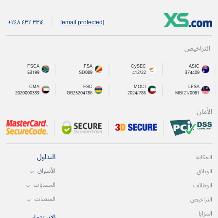
+۲٤۸ ٤۳۲ ۳۳۱٤
[email protected]
التراخيص
FSCA
FSA
CySEC
ASIC
53199
SD089
412/22
374409
CMA
FSC
MOCI
LFSA
2020000339
GB25204786
2024/786
MB/21/0081
الأمان
التداول
الحكاية
الأسواق
الوثائق
الحسابات
الوظائف
المنصات
التراخيص
المزايا
الإستثمار