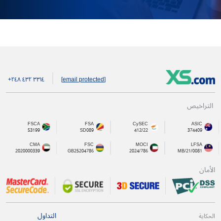
+۲٤۸ ٤۳۲ ۳۳۱٤
[email protected]
التراخيص
FSCA
FSA
CySEC
ASIC
53199
SD089
412/22
374409
CMA
FSC
MOCI
LFSA
2020000339
GB25204786
2024/786
MB/21/0081
الأمان
التداول
الحكاية