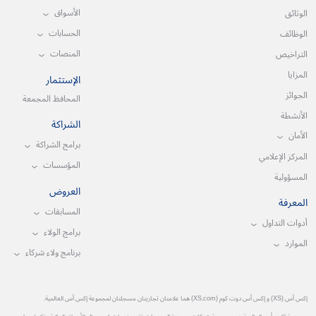
الأسواق
الوثائق
الحسابات
الوظائف
المنصات
التراخيص
المزايا
الإستثمار
الجوائز
المحافظ المجمعة
الأنشطة
الشراكة
الأمان
برامج الشراكة
المركز الإعلامي
المؤسسات
المسؤولية
العروض
المعرفة
المسابقات
أدوات التداول
برامج الولاء
الموارد
برنامج ولاء شركاء
إكس أس (XS) و إكس أس دوت كوم (XS.com) هما علامتان تجاريتان مسجلتان لمجموعة إكس أس العالمية.