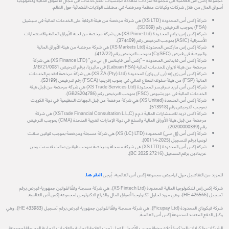
مجموعة إكس أس العالمية هي مجموعة شركات متعددة الجنسيات تقدم خدمات في مجال الأسواق المالية وتكنولوجيا
أسواق المال من خلال شركات وكيانات منظمة ومرخصة في مختلف الولايات القضائية حول العالم.
شركة إكس أس المحدودة (XS LTD) هي شركة مرخصة من هيئة الرقابة على الخدمات المالية في سيشيل
(FSA) بموجب الترخيص رقم (SD089).
شركة إكس إس برايم المحدودة (XS Prime Ltd) هي شركة مرخصة من لجنة الأوراق المالية والاستثمارات
الأسترالية (ASIC) بموجب الترخيص رقم (374409).
شركة إكس إس ماركتس المحدودة (XS Markets Ltd) هي شركة مرخصة من هيئة الأوراق المالية
والبورصة في قبرص (CySEC) بموجب الترخيص رقم (412/22).
شركة إكس أس فاينانس المحدودة – "إكس أس فاينانس ال تي دي" (XS Finance LTD) هي شركة
مرخصة من هيئة لابوان للخدمات المالية (Labuan FSA) في ماليزيا، برقم الترخيص MB/21/0081.
شركة إكس أس زي إيه (بي تي واي) المحدودة (XS ZA (Pty) Ltd) هي شركة مرخصة لتقديم الخدمات
المالية (FSP) من هيئة سلوك القطاع المالي في جنوب إفريقيا (FSCA) رقم الترخيص (53199).
شركة إكس أس تريد سرفيسز المحدودة (XS Trade Services Ltd) هي شركة مرخصة من قِبل هيئة
الخدمات المالية في موريشيوس (FSC) بموجب الترخيص رقم (GB25204786).
شركة إكس أس المتحدة (XS United) هي شركة مرخصة من قِبل الجهات التنظيمية في دولة الكويت
بموجب الترخيص رقم (513918).
شركة اكس تريد للاستشارات المالية ذ.م.م (XSTrade Financial Consultation L.L.C) هي شركة
مرخصة من قِبل هيئة الأوراق المالية والسلع في دولة الإمارات العربية المتحدة (CMA) بموجب الترخيص
رقم (20200000339).
شركة إكس أس (إل سي) المحدودة (XS (LC) LTD) هي شركة مسجلة ومرخصة بموجب قوانين سانت
لوسيا برقم التسجيل (2025-00114).
شركة إكس أس المحدودة (XS LTD) هي شركة مسجلة ومرخصة بموجب قوانين سانت فنسنت وجزر
غرينادين برقم التسجيل (27216 BC 2025).
للمزيد من التفاصيل حول تراخيص مجموعة إكس أس العالمية، يُرجى
النقر هنا
.
شركة إكس إس للتكنولوجيا المالية المحدودة (XS Fintech Ltd)، هي شركة مسجلة وفقًا لقوانين جمهورية قبرص برقم
تسجيل (HE 426566)، وهي مزود لحلول تكنولوجيا أسواق المال والذراع التكنولوجي لمجموعة إكس أس العالمية.
شركة فيكوباي المحدودة (Ficupay Ltd)، هي شركة مسجلة وفقًا لقوانين جمهورية قبرص برقم تسجيل (HE 433983)، وهي
وكيل الدفع المعتمد لمجموعة إكس أس العالمية.
الشركات والكيانات المذكورة أعلاه مخولة حسب الأصول للعمل تحت العلامة التجارية والعلامات التجارية المسجلة لمجموعة