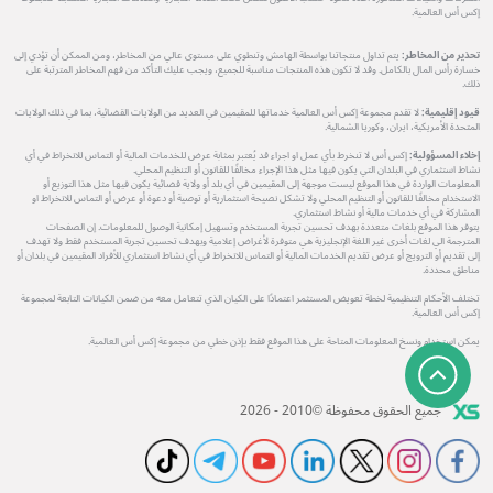
إكس أس العالمية.
تحذير من المخاطر:
يتم تداول منتجاتنا بواسطة الهامش وتنطوي على مستوى عالي من المخاطر، ومن الممكن أن تؤدي إلى
خسارة رأس المال بالكامل. وقد لا تكون هذه المنتجات مناسبة للجميع، ويجب عليك التأكد من فهم المخاطر المترتبة على
ذلك.
قيود إقليمية:
لا تقدم مجموعة إكس أس العالمية خدماتها للمقيمين في العديد من الولايات القضائية، بما في ذلك الولايات
المتحدة الأمريكية، ايران، وكوريا الشمالية.
إخلاء المسؤولية:
إكس أس لا تنخرط بأي عمل او اجراء قد يُعتبر بمثابة عرض للخدمات المالية أو التماس للانخراط في أي
نشاط استثماري في البلدان التي يكون فيها مثل هذا الإجراء مخالفًا للقانون أو التنظيم المحلي.
المعلومات الواردة في هذا الموقع ليست موجهة إلى المقيمين في أي بلد أو ولاية قضائية يكون فيها مثل هذا التوزيع أو
الاستخدام مخالفًا للقانون أو التنظيم المحلي ولا تشكل نصيحة استثمارية أو توصية أو دعوة أو عرض أو التماس للانخراط او
المشاركة في أي خدمات مالية أو نشاط استثماري.
يتوفر هذا الموقع بلغات متعددة بهدف تحسين تجربة المستخدم وتسهيل إمكانية الوصول للمعلومات. إن الصفحات
المترجمة الي لغات أخرى غير اللغة الإنجليزية هي متوفرة لأغراض إعلامية وبهدف تحسين تجربة المستخدم فقط ولا تهدف
إلى تقديم أو الترويج أو عرض تقديم الخدمات المالية أو التماس للانخراط في أي نشاط استثماري للأفراد المقيمين في بلدان أو
مناطق محددة.
تختلف الأحكام التنظيمية لخطة تعويض المستثمر اعتمادًا على الكيان الذي تتعامل معه من ضمن الكيانات التابعة لمجموعة
إكس أس العالمية.
يمكن استخدام ونسخ المعلومات المتاحة على هذا الموقع فقط بإذن خطي من مجموعة إكس أس العالمية.
جميع الحقوق محفوظة ©2010 - 2026