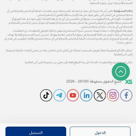
المتحدة الأمريكية، ايران، وكوريا الشمالية.
إخلاء المسؤولية:
إكس أس لا تنخرط بأي عمل او اجراء قد يُعتبر بمثابة عرض للخدمات المالية أو التماس للانخراط في أي
نشاط استثماري في البلدان التي يكون فيها مثل هذا الإجراء مخالفًا للقانون أو التنظيم المحلي.
المعلومات الواردة في هذا الموقع ليست موجهة إلى المقيمين في أي بلد أو ولاية قضائية يكون فيها مثل هذا التوزيع أو
الاستخدام مخالفًا للقانون أو التنظيم المحلي ولا تشكل نصيحة استثمارية أو توصية أو دعوة أو عرض أو التماس للانخراط او
المشاركة في أي خدمات مالية أو نشاط استثماري.
يتوفر هذا الموقع بلغات متعددة بهدف تحسين تجربة المستخدم وتسهيل إمكانية الوصول للمعلومات. إن الصفحات
المترجمة الي لغات أخرى غير اللغة الإنجليزية هي متوفرة لأغراض إعلامية وبهدف تحسين تجربة المستخدم فقط ولا تهدف
إلى تقديم أو الترويج أو عرض تقديم الخدمات المالية أو التماس للانخراط في أي نشاط استثماري للأفراد المقيمين في بلدان أو
مناطق محددة.
تختلف الأحكام التنظيمية لخطة تعويض المستثمر اعتمادًا على الكيان الذي تتعامل معه من ضمن الكيانات التابعة لمجموعة
إكس أس العالمية.
يمكن استخدام ونسخ المعلومات المتاحة على هذا الموقع فقط بإذن خطي من مجموعة إكس أس العالمية.
جميع الحقوق محفوظة ©2010 - 2026
الدخول
التسجيل