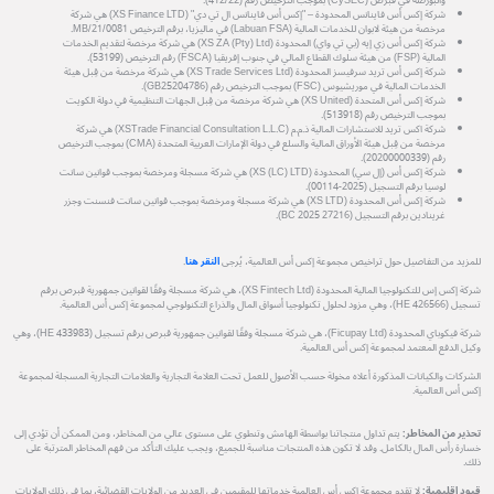
والبورصة في قبرص (CySEC) بموجب الترخيص رقم (412/22).
شركة إكس أس فاينانس المحدودة – "إكس أس فاينانس ال تي دي" (XS Finance LTD) هي شركة
مرخصة من هيئة لابوان للخدمات المالية (Labuan FSA) في ماليزيا، برقم الترخيص MB/21/0081.
شركة إكس أس زي إيه (بي تي واي) المحدودة (XS ZA (Pty) Ltd) هي شركة مرخصة لتقديم الخدمات
المالية (FSP) من هيئة سلوك القطاع المالي في جنوب إفريقيا (FSCA) رقم الترخيص (53199).
شركة إكس أس تريد سرفيسز المحدودة (XS Trade Services Ltd) هي شركة مرخصة من قِبل هيئة
الخدمات المالية في موريشيوس (FSC) بموجب الترخيص رقم (GB25204786).
شركة إكس أس المتحدة (XS United) هي شركة مرخصة من قِبل الجهات التنظيمية في دولة الكويت
بموجب الترخيص رقم (513918).
شركة اكس تريد للاستشارات المالية ذ.م.م (XSTrade Financial Consultation L.L.C) هي شركة
مرخصة من قِبل هيئة الأوراق المالية والسلع في دولة الإمارات العربية المتحدة (CMA) بموجب الترخيص
رقم (20200000339).
شركة إكس أس (إل سي) المحدودة (XS (LC) LTD) هي شركة مسجلة ومرخصة بموجب قوانين سانت
لوسيا برقم التسجيل (2025-00114).
شركة إكس أس المحدودة (XS LTD) هي شركة مسجلة ومرخصة بموجب قوانين سانت فنسنت وجزر
غرينادين برقم التسجيل (27216 BC 2025).
للمزيد من التفاصيل حول تراخيص مجموعة إكس أس العالمية، يُرجى
النقر هنا
.
شركة إكس إس للتكنولوجيا المالية المحدودة (XS Fintech Ltd)، هي شركة مسجلة وفقًا لقوانين جمهورية قبرص برقم
تسجيل (HE 426566)، وهي مزود لحلول تكنولوجيا أسواق المال والذراع التكنولوجي لمجموعة إكس أس العالمية.
شركة فيكوباي المحدودة (Ficupay Ltd)، هي شركة مسجلة وفقًا لقوانين جمهورية قبرص برقم تسجيل (HE 433983)، وهي
وكيل الدفع المعتمد لمجموعة إكس أس العالمية.
الشركات والكيانات المذكورة أعلاه مخولة حسب الأصول للعمل تحت العلامة التجارية والعلامات التجارية المسجلة لمجموعة
إكس أس العالمية.
تحذير من المخاطر:
يتم تداول منتجاتنا بواسطة الهامش وتنطوي على مستوى عالي من المخاطر، ومن الممكن أن تؤدي إلى
خسارة رأس المال بالكامل. وقد لا تكون هذه المنتجات مناسبة للجميع، ويجب عليك التأكد من فهم المخاطر المترتبة على
ذلك.
قيود إقليمية:
لا تقدم مجموعة إكس أس العالمية خدماتها للمقيمين في العديد من الولايات القضائية، بما في ذلك الولايات