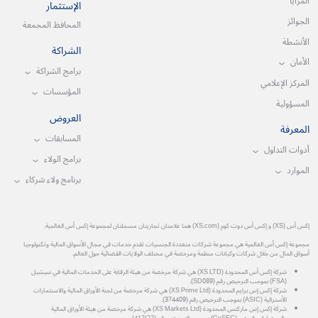
المزايا
الإستثمار
الجوائز
المحافظ المجمعة
الأنشطة
الشراكة
الأمان
برامج الشراكة
المركز الإعلامي
المؤسسات
المسؤولية
العروض
المعرفة
المسابقات
أدوات التداول
برامج الولاء
الموارد
برنامج ولاء شركاء
إكس أس (XS) و إكس أس دوت كوم (XS.com) هما علامتان تجاريتان مسجلتان لمجموعة إكس أس العالمية.
مجموعة إكس أس العالمية هي مجموعة شركات متعددة الجنسيات تقدم خدمات في مجال الأسواق المالية وتكنولوجيا
أسواق المال من خلال شركات وكيانات منظمة ومرخصة في مختلف الولايات القضائية حول العالم.
شركة إكس أس المحدودة (XS LTD) هي شركة مرخصة من هيئة الرقابة على الخدمات المالية في سيشيل
(FSA) بموجب الترخيص رقم (SD089).
شركة إكس إس برايم المحدودة (XS Prime Ltd) هي شركة مرخصة من لجنة الأوراق المالية والاستثمارات
الأسترالية (ASIC) بموجب الترخيص رقم (374409).
شركة إكس إس ماركتس المحدودة (XS Markets Ltd) هي شركة مرخصة من هيئة الأوراق المالية