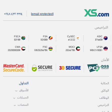
+۲٤۸ ٤۳۲ ۳۳۱٤
[email protected]
التراخيص
FSCA
FSA
CySEC
ASIC
53199
SD089
412/22
374409
CMA
FSC
MOCI
LFSA
2020000339
GB25204786
2024/786
MB/21/0081
الأمان
التداول
الحكاية
الأسواق
الوثائق
الحسابات
الوظائف
المنصات
التراخيص