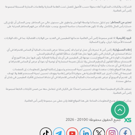
الشركات والكيانات المذكورة أعلاه مخولة حسب الأصول للعمل تحت العلامة التجارية والعلامات التجارية المسجلة لمجموعة
إكس أس العالمية.
تحذير من المخاطر:
يتم تداول منتجاتنا بواسطة الهامش وتنطوي على مستوى عالي من المخاطر، ومن الممكن أن تؤدي إلى
خسارة رأس المال بالكامل. وقد لا تكون هذه المنتجات مناسبة للجميع، ويجب عليك التأكد من فهم المخاطر المترتبة على
ذلك.
قيود إقليمية:
لا تقدم مجموعة إكس أس العالمية خدماتها للمقيمين في العديد من الولايات القضائية، بما في ذلك الولايات
المتحدة الأمريكية، ايران، وكوريا الشمالية.
إخلاء المسؤولية:
إكس أس لا تنخرط بأي عمل او اجراء قد يُعتبر بمثابة عرض للخدمات المالية أو التماس للانخراط في أي
نشاط استثماري في البلدان التي يكون فيها مثل هذا الإجراء مخالفًا للقانون أو التنظيم المحلي.
المعلومات الواردة في هذا الموقع ليست موجهة إلى المقيمين في أي بلد أو ولاية قضائية يكون فيها مثل هذا التوزيع أو
الاستخدام مخالفًا للقانون أو التنظيم المحلي ولا تشكل نصيحة استثمارية أو توصية أو دعوة أو عرض أو التماس للانخراط او
المشاركة في أي خدمات مالية أو نشاط استثماري.
يتوفر هذا الموقع بلغات متعددة بهدف تحسين تجربة المستخدم وتسهيل إمكانية الوصول للمعلومات. إن الصفحات
المترجمة الي لغات أخرى غير اللغة الإنجليزية هي متوفرة لأغراض إعلامية وبهدف تحسين تجربة المستخدم فقط ولا تهدف
إلى تقديم أو الترويج أو عرض تقديم الخدمات المالية أو التماس للانخراط في أي نشاط استثماري للأفراد المقيمين في بلدان أو
مناطق محددة.
تختلف الأحكام التنظيمية لخطة تعويض المستثمر اعتمادًا على الكيان الذي تتعامل معه من ضمن الكيانات التابعة لمجموعة
إكس أس العالمية.
يمكن استخدام ونسخ المعلومات المتاحة على هذا الموقع فقط بإذن خطي من مجموعة إكس أس العالمية.
جميع الحقوق محفوظة ©2010 - 2026