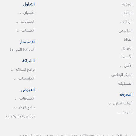
التداول
الحكاية
الأسواق
الوثائق
الحسابات
الوظائف
المنصات
التراخيص
المزايا
الإستثمار
الجوائز
المحافظ المجمعة
الأنشطة
الشراكة
الأمان
برامج الشراكة
المركز الإعلامي
المؤسسات
المسؤولية
العروض
المعرفة
المسابقات
أدوات التداول
برامج الولاء
الموارد
برنامج ولاء شركاء
إكس أس (XS) و إكس أس دوت كوم (XS.com) هما علامتان تجاريتان مسجلتان لمجموعة إكس أس العالمية.