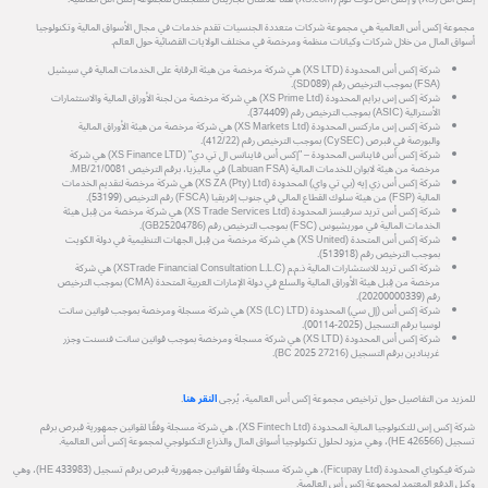
مجموعة إكس أس العالمية هي مجموعة شركات متعددة الجنسيات تقدم خدمات في مجال الأسواق المالية وتكنولوجيا
أسواق المال من خلال شركات وكيانات منظمة ومرخصة في مختلف الولايات القضائية حول العالم.
شركة إكس أس المحدودة (XS LTD) هي شركة مرخصة من هيئة الرقابة على الخدمات المالية في سيشيل
(FSA) بموجب الترخيص رقم (SD089).
شركة إكس إس برايم المحدودة (XS Prime Ltd) هي شركة مرخصة من لجنة الأوراق المالية والاستثمارات
الأسترالية (ASIC) بموجب الترخيص رقم (374409).
شركة إكس إس ماركتس المحدودة (XS Markets Ltd) هي شركة مرخصة من هيئة الأوراق المالية
والبورصة في قبرص (CySEC) بموجب الترخيص رقم (412/22).
شركة إكس أس فاينانس المحدودة – "إكس أس فاينانس ال تي دي" (XS Finance LTD) هي شركة
مرخصة من هيئة لابوان للخدمات المالية (Labuan FSA) في ماليزيا، برقم الترخيص MB/21/0081.
شركة إكس أس زي إيه (بي تي واي) المحدودة (XS ZA (Pty) Ltd) هي شركة مرخصة لتقديم الخدمات
المالية (FSP) من هيئة سلوك القطاع المالي في جنوب إفريقيا (FSCA) رقم الترخيص (53199).
شركة إكس أس تريد سرفيسز المحدودة (XS Trade Services Ltd) هي شركة مرخصة من قِبل هيئة
الخدمات المالية في موريشيوس (FSC) بموجب الترخيص رقم (GB25204786).
شركة إكس أس المتحدة (XS United) هي شركة مرخصة من قِبل الجهات التنظيمية في دولة الكويت
بموجب الترخيص رقم (513918).
شركة اكس تريد للاستشارات المالية ذ.م.م (XSTrade Financial Consultation L.L.C) هي شركة
مرخصة من قِبل هيئة الأوراق المالية والسلع في دولة الإمارات العربية المتحدة (CMA) بموجب الترخيص
رقم (20200000339).
شركة إكس أس (إل سي) المحدودة (XS (LC) LTD) هي شركة مسجلة ومرخصة بموجب قوانين سانت
لوسيا برقم التسجيل (2025-00114).
شركة إكس أس المحدودة (XS LTD) هي شركة مسجلة ومرخصة بموجب قوانين سانت فنسنت وجزر
غرينادين برقم التسجيل (27216 BC 2025).
للمزيد من التفاصيل حول تراخيص مجموعة إكس أس العالمية، يُرجى
النقر هنا
.
شركة إكس إس للتكنولوجيا المالية المحدودة (XS Fintech Ltd)، هي شركة مسجلة وفقًا لقوانين جمهورية قبرص برقم
تسجيل (HE 426566)، وهي مزود لحلول تكنولوجيا أسواق المال والذراع التكنولوجي لمجموعة إكس أس العالمية.
شركة فيكوباي المحدودة (Ficupay Ltd)، هي شركة مسجلة وفقًا لقوانين جمهورية قبرص برقم تسجيل (HE 433983)، وهي
وكيل الدفع المعتمد لمجموعة إكس أس العالمية.