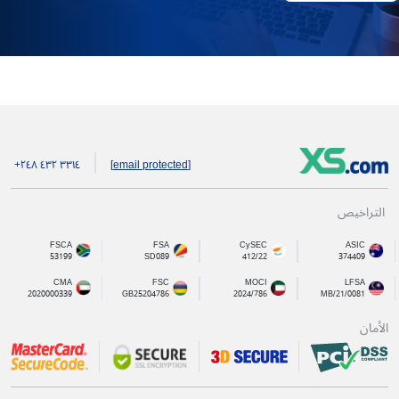
+۲٤۸ ٤۳۲ ۳۳۱٤
[email protected]
التراخيص
FSCA
FSA
CySEC
ASIC
53199
SD089
412/22
374409
CMA
FSC
MOCI
LFSA
2020000339
GB25204786
2024/786
MB/21/0081
الأمان