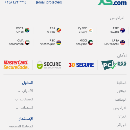
+۲٤۸ ٤۳۲ ۳۳۱٤
[email protected]
التراخيص
FSCA
FSA
CySEC
ASIC
53199
SD089
412/22
374409
CMA
FSC
MOCI
LFSA
2020000339
GB25204786
2024/786
MB/21/0081
الأمان
التداول
الحكاية
الأسواق
الوثائق
الحسابات
الوظائف
المنصات
التراخيص
المزايا
الإستثمار
الجوائز
المحافظ المجمعة