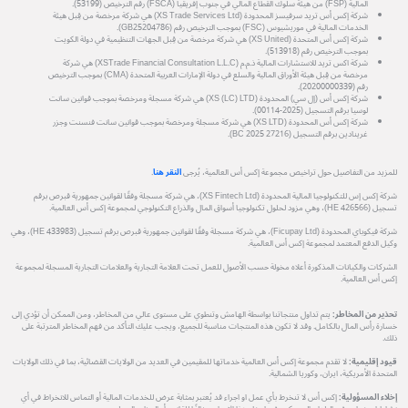
المالية (FSP) من هيئة سلوك القطاع المالي في جنوب إفريقيا (FSCA) رقم الترخيص (53199).
شركة إكس أس تريد سرفيسز المحدودة (XS Trade Services Ltd) هي شركة مرخصة من قِبل هيئة
الخدمات المالية في موريشيوس (FSC) بموجب الترخيص رقم (GB25204786).
شركة إكس أس المتحدة (XS United) هي شركة مرخصة من قِبل الجهات التنظيمية في دولة الكويت
بموجب الترخيص رقم (513918).
شركة اكس تريد للاستشارات المالية ذ.م.م (XSTrade Financial Consultation L.L.C) هي شركة
مرخصة من قِبل هيئة الأوراق المالية والسلع في دولة الإمارات العربية المتحدة (CMA) بموجب الترخيص
رقم (20200000339).
شركة إكس أس (إل سي) المحدودة (XS (LC) LTD) هي شركة مسجلة ومرخصة بموجب قوانين سانت
لوسيا برقم التسجيل (2025-00114).
شركة إكس أس المحدودة (XS LTD) هي شركة مسجلة ومرخصة بموجب قوانين سانت فنسنت وجزر
غرينادين برقم التسجيل (27216 BC 2025).
للمزيد من التفاصيل حول تراخيص مجموعة إكس أس العالمية، يُرجى
النقر هنا
.
شركة إكس إس للتكنولوجيا المالية المحدودة (XS Fintech Ltd)، هي شركة مسجلة وفقًا لقوانين جمهورية قبرص برقم
تسجيل (HE 426566)، وهي مزود لحلول تكنولوجيا أسواق المال والذراع التكنولوجي لمجموعة إكس أس العالمية.
شركة فيكوباي المحدودة (Ficupay Ltd)، هي شركة مسجلة وفقًا لقوانين جمهورية قبرص برقم تسجيل (HE 433983)، وهي
وكيل الدفع المعتمد لمجموعة إكس أس العالمية.
الشركات والكيانات المذكورة أعلاه مخولة حسب الأصول للعمل تحت العلامة التجارية والعلامات التجارية المسجلة لمجموعة
إكس أس العالمية.
تحذير من المخاطر:
يتم تداول منتجاتنا بواسطة الهامش وتنطوي على مستوى عالي من المخاطر، ومن الممكن أن تؤدي إلى
خسارة رأس المال بالكامل. وقد لا تكون هذه المنتجات مناسبة للجميع، ويجب عليك التأكد من فهم المخاطر المترتبة على
ذلك.
قيود إقليمية:
لا تقدم مجموعة إكس أس العالمية خدماتها للمقيمين في العديد من الولايات القضائية، بما في ذلك الولايات
المتحدة الأمريكية، ايران، وكوريا الشمالية.
إخلاء المسؤولية:
إكس أس لا تنخرط بأي عمل او اجراء قد يُعتبر بمثابة عرض للخدمات المالية أو التماس للانخراط في أي