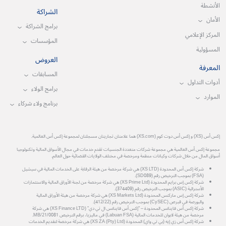
الأنشطة
الشراكة
الأمان
برامج الشراكة
المركز الإعلامي
المؤسسات
المسؤولية
العروض
المعرفة
المسابقات
أدوات التداول
برامج الولاء
الموارد
برنامج ولاء شركاء
إكس أس (XS) و إكس أس دوت كوم (XS.com) هما علامتان تجاريتان مسجلتان لمجموعة إكس أس العالمية.
مجموعة إكس أس العالمية هي مجموعة شركات متعددة الجنسيات تقدم خدمات في مجال الأسواق المالية وتكنولوجيا
أسواق المال من خلال شركات وكيانات منظمة ومرخصة في مختلف الولايات القضائية حول العالم.
شركة إكس أس المحدودة (XS LTD) هي شركة مرخصة من هيئة الرقابة على الخدمات المالية في سيشيل
(FSA) بموجب الترخيص رقم (SD089).
شركة إكس إس برايم المحدودة (XS Prime Ltd) هي شركة مرخصة من لجنة الأوراق المالية والاستثمارات
الأسترالية (ASIC) بموجب الترخيص رقم (374409).
شركة إكس إس ماركتس المحدودة (XS Markets Ltd) هي شركة مرخصة من هيئة الأوراق المالية
والبورصة في قبرص (CySEC) بموجب الترخيص رقم (412/22).
شركة إكس أس فاينانس المحدودة – "إكس أس فاينانس ال تي دي" (XS Finance LTD) هي شركة
مرخصة من هيئة لابوان للخدمات المالية (Labuan FSA) في ماليزيا، برقم الترخيص MB/21/0081.
شركة إكس أس زي إيه (بي تي واي) المحدودة (XS ZA (Pty) Ltd) هي شركة مرخصة لتقديم الخدمات