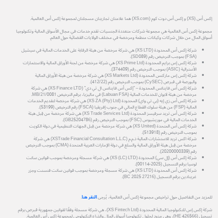
إكس أس (XS) و إكس أس دوت كوم (XS.com) هما علامتان تجاريتان مسجلتان لمجموعة إكس أس العالمية.
مجموعة إكس أس العالمية هي مجموعة شركات متعددة الجنسيات تقدم خدمات في مجال الأسواق المالية وتكنولوجيا
أسواق المال من خلال شركات وكيانات منظمة ومرخصة في مختلف الولايات القضائية حول العالم.
شركة إكس أس المحدودة (XS LTD) هي شركة مرخصة من هيئة الرقابة على الخدمات المالية في سيشيل
(FSA) بموجب الترخيص رقم (SD089).
شركة إكس إس برايم المحدودة (XS Prime Ltd) هي شركة مرخصة من لجنة الأوراق المالية والاستثمارات
الأسترالية (ASIC) بموجب الترخيص رقم (374409).
شركة إكس إس ماركتس المحدودة (XS Markets Ltd) هي شركة مرخصة من هيئة الأوراق المالية
والبورصة في قبرص (CySEC) بموجب الترخيص رقم (412/22).
شركة إكس أس فاينانس المحدودة – "إكس أس فاينانس ال تي دي" (XS Finance LTD) هي شركة
مرخصة من هيئة لابوان للخدمات المالية (Labuan FSA) في ماليزيا، برقم الترخيص MB/21/0081.
شركة إكس أس زي إيه (بي تي واي) المحدودة (XS ZA (Pty) Ltd) هي شركة مرخصة لتقديم الخدمات
المالية (FSP) من هيئة سلوك القطاع المالي في جنوب إفريقيا (FSCA) رقم الترخيص (53199).
شركة إكس أس تريد سرفيسز المحدودة (XS Trade Services Ltd) هي شركة مرخصة من قِبل هيئة
الخدمات المالية في موريشيوس (FSC) بموجب الترخيص رقم (GB25204786).
شركة إكس أس المتحدة (XS United) هي شركة مرخصة من قِبل الجهات التنظيمية في دولة الكويت
بموجب الترخيص رقم (513918).
شركة اكس تريد للاستشارات المالية ذ.م.م (XSTrade Financial Consultation L.L.C) هي شركة
مرخصة من قِبل هيئة الأوراق المالية والسلع في دولة الإمارات العربية المتحدة (CMA) بموجب الترخيص
رقم (20200000339).
شركة إكس أس (إل سي) المحدودة (XS (LC) LTD) هي شركة مسجلة ومرخصة بموجب قوانين سانت
لوسيا برقم التسجيل (2025-00114).
شركة إكس أس المحدودة (XS LTD) هي شركة مسجلة ومرخصة بموجب قوانين سانت فنسنت وجزر
غرينادين برقم التسجيل (27216 BC 2025).
للمزيد من التفاصيل حول تراخيص مجموعة إكس أس العالمية، يُرجى
النقر هنا
.
شركة إكس إس للتكنولوجيا المالية المحدودة (XS Fintech Ltd)، هي شركة مسجلة وفقًا لقوانين جمهورية قبرص برقم
تسجيل (HE 426566)، وهي مزود لحلول تكنولوجيا أسواق المال والذراع التكنولوجي لمجموعة إكس أس العالمية.