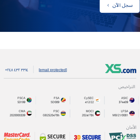
سجل الآن
+۲٤۸ ٤۳۲ ۳۳۱٤
[email protected]
التراخيص
FSCA
FSA
CySEC
ASIC
53199
SD089
412/22
374409
CMA
FSC
MOCI
LFSA
2020000339
GB25204786
2024/786
MB/21/0081
الأمان