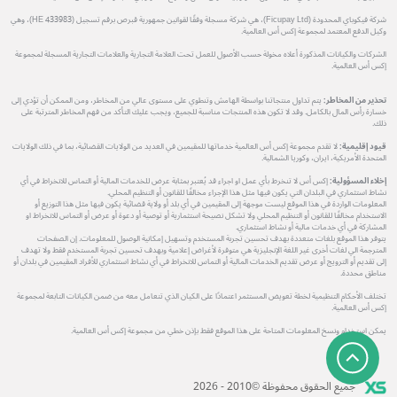
شركة فيكوباي المحدودة (Ficupay Ltd)، هي شركة مسجلة وفقًا لقوانين جمهورية قبرص برقم تسجيل (HE 433983)، وهي
وكيل الدفع المعتمد لمجموعة إكس أس العالمية.
الشركات والكيانات المذكورة أعلاه مخولة حسب الأصول للعمل تحت العلامة التجارية والعلامات التجارية المسجلة لمجموعة
إكس أس العالمية.
تحذير من المخاطر:
يتم تداول منتجاتنا بواسطة الهامش وتنطوي على مستوى عالي من المخاطر، ومن الممكن أن تؤدي إلى
خسارة رأس المال بالكامل. وقد لا تكون هذه المنتجات مناسبة للجميع، ويجب عليك التأكد من فهم المخاطر المترتبة على
ذلك.
قيود إقليمية:
لا تقدم مجموعة إكس أس العالمية خدماتها للمقيمين في العديد من الولايات القضائية، بما في ذلك الولايات
المتحدة الأمريكية، ايران، وكوريا الشمالية.
إخلاء المسؤولية:
إكس أس لا تنخرط بأي عمل او اجراء قد يُعتبر بمثابة عرض للخدمات المالية أو التماس للانخراط في أي
نشاط استثماري في البلدان التي يكون فيها مثل هذا الإجراء مخالفًا للقانون أو التنظيم المحلي.
المعلومات الواردة في هذا الموقع ليست موجهة إلى المقيمين في أي بلد أو ولاية قضائية يكون فيها مثل هذا التوزيع أو
الاستخدام مخالفًا للقانون أو التنظيم المحلي ولا تشكل نصيحة استثمارية أو توصية أو دعوة أو عرض أو التماس للانخراط او
المشاركة في أي خدمات مالية أو نشاط استثماري.
يتوفر هذا الموقع بلغات متعددة بهدف تحسين تجربة المستخدم وتسهيل إمكانية الوصول للمعلومات. إن الصفحات
المترجمة الي لغات أخرى غير اللغة الإنجليزية هي متوفرة لأغراض إعلامية وبهدف تحسين تجربة المستخدم فقط ولا تهدف
إلى تقديم أو الترويج أو عرض تقديم الخدمات المالية أو التماس للانخراط في أي نشاط استثماري للأفراد المقيمين في بلدان أو
مناطق محددة.
تختلف الأحكام التنظيمية لخطة تعويض المستثمر اعتمادًا على الكيان الذي تتعامل معه من ضمن الكيانات التابعة لمجموعة
إكس أس العالمية.
يمكن استخدام ونسخ المعلومات المتاحة على هذا الموقع فقط بإذن خطي من مجموعة إكس أس العالمية.
جميع الحقوق محفوظة ©2010 - 2026