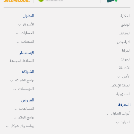
التداول
الحكاية
الأسواق
الوثائق
الحسابات
الوظائف
المنصات
التراخيص
المزايا
الإستثمار
الجوائز
المحافظ المجمعة
الأنشطة
الشراكة
الأمان
برامج الشراكة
المركز الإعلامي
المؤسسات
المسؤولية
العروض
المعرفة
المسابقات
أدوات التداول
برامج الولاء
الموارد
برنامج ولاء شركاء