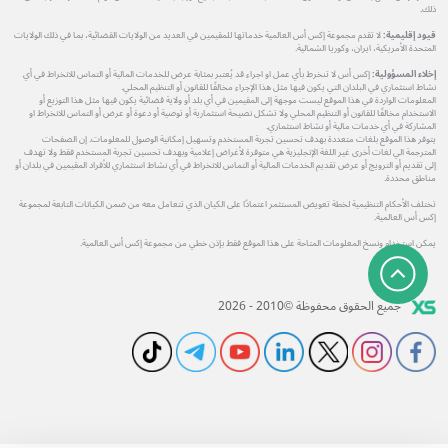
ذلك.
قيود إقليمية:
لا تقدم مجموعة إكس أس العالمية خدماتها للمقيمين في العديد من الولايات القضائية، بما في ذلك الولايات
المتحدة الأمريكية، ايران، وكوريا الشمالية.
إخلاء المسؤولية:
إكس أس لا تنخرط بأي عمل او اجراء قد يُعتبر بمثابة عرض للخدمات المالية أو التماس للانخراط في أي
نشاط استثماري في البلدان التي يكون فيها مثل هذا الإجراء مخالفًا للقانون أو التنظيم المحلي.
المعلومات الواردة في هذا الموقع ليست موجهة إلى المقيمين في أي بلد أو ولاية قضائية يكون فيها مثل هذا التوزيع أو
الاستخدام مخالفًا للقانون أو التنظيم المحلي ولا تشكل نصيحة استثمارية أو توصية أو دعوة أو عرض أو التماس للانخراط او
المشاركة في أي خدمات مالية أو نشاط استثماري.
يتوفر هذا الموقع بلغات متعددة بهدف تحسين تجربة المستخدم وتسهيل إمكانية الوصول للمعلومات. إن الصفحات
المترجمة الي لغات أخرى غير اللغة الإنجليزية هي متوفرة لأغراض إعلامية وبهدف تحسين تجربة المستخدم فقط ولا تهدف
إلى تقديم أو الترويج أو عرض تقديم الخدمات المالية أو التماس للانخراط في أي نشاط استثماري للأفراد المقيمين في بلدان أو
مناطق محددة.
تختلف الأحكام التنظيمية لخطة تعويض المستثمر اعتمادًا على الكيان الذي تتعامل معه من ضمن الكيانات التابعة لمجموعة
إكس أس العالمية.
يمكن استخدام ونسخ المعلومات المتاحة على هذا الموقع فقط بإذن خطي من مجموعة إكس أس العالمية.
جميع الحقوق محفوظة ©2010 - 2026