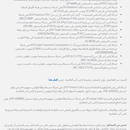
الأسترالية (ASIC) بموجب الترخيص رقم (374409).
شركة إكس إس ماركتس المحدودة (XS Markets Ltd) هي شركة مرخصة من هيئة الأوراق المالية
والبورصة في قبرص (CySEC) بموجب الترخيص رقم (412/22).
شركة إكس أس فاينانس المحدودة – "إكس أس فاينانس ال تي دي" (XS Finance LTD) هي شركة
مرخصة من هيئة لابوان للخدمات المالية (Labuan FSA) في ماليزيا، برقم الترخيص MB/21/0081.
شركة إكس أس زي إيه (بي تي واي) المحدودة (XS ZA (Pty) Ltd) هي شركة مرخصة لتقديم الخدمات
المالية (FSP) من هيئة سلوك القطاع المالي في جنوب إفريقيا (FSCA) رقم الترخيص (53199).
شركة إكس أس تريد سرفيسز المحدودة (XS Trade Services Ltd) هي شركة مرخصة من قِبل هيئة
الخدمات المالية في موريشيوس (FSC) بموجب الترخيص رقم (GB25204786).
شركة إكس أس المتحدة (XS United) هي شركة مرخصة من قِبل الجهات التنظيمية في دولة الكويت
بموجب الترخيص رقم (513918).
شركة اكس تريد للاستشارات المالية ذ.م.م (XSTrade Financial Consultation L.L.C) هي شركة
مرخصة من قِبل هيئة الأوراق المالية والسلع في دولة الإمارات العربية المتحدة (CMA) بموجب الترخيص
رقم (20200000339).
شركة إكس أس (إل سي) المحدودة (XS (LC) LTD) هي شركة مسجلة ومرخصة بموجب قوانين سانت
لوسيا برقم التسجيل (2025-00114).
شركة إكس أس المحدودة (XS LTD) هي شركة مسجلة ومرخصة بموجب قوانين سانت فنسنت وجزر
غرينادين برقم التسجيل (27216 BC 2025).
للمزيد من التفاصيل حول تراخيص مجموعة إكس أس العالمية، يُرجى
النقر هنا
.
شركة إكس إس للتكنولوجيا المالية المحدودة (XS Fintech Ltd)، هي شركة مسجلة وفقًا لقوانين جمهورية قبرص برقم
تسجيل (HE 426566)، وهي مزود لحلول تكنولوجيا أسواق المال والذراع التكنولوجي لمجموعة إكس أس العالمية.
شركة فيكوباي المحدودة (Ficupay Ltd)، هي شركة مسجلة وفقًا لقوانين جمهورية قبرص برقم تسجيل (HE 433983)، وهي
وكيل الدفع المعتمد لمجموعة إكس أس العالمية.
الشركات والكيانات المذكورة أعلاه مخولة حسب الأصول للعمل تحت العلامة التجارية والعلامات التجارية المسجلة لمجموعة
إكس أس العالمية.
تحذير من المخاطر:
يتم تداول منتجاتنا بواسطة الهامش وتنطوي على مستوى عالي من المخاطر، ومن الممكن أن تؤدي إلى
خسارة رأس المال بالكامل. وقد لا تكون هذه المنتجات مناسبة للجميع، ويجب عليك التأكد من فهم المخاطر المترتبة على