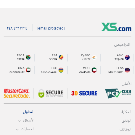
+۲٤۸ ٤۳۲ ۳۳۱٤
[email protected]
التراخيص
FSCA
FSA
CySEC
ASIC
53199
SD089
412/22
374409
CMA
FSC
MOCI
LFSA
2020000339
GB25204786
2024/786
MB/21/0081
الأمان
التداول
الحكاية
الأسواق
الوثائق
الحسابات
الوظائف