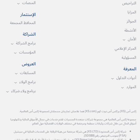
المنصات
التراخيص
المزايا
الإستثمار
الجوائز
المحافظ المجمعة
الأنشطة
الشراكة
الأمان
برامج الشراكة
المركز الإعلامي
المؤسسات
المسؤولية
العروض
المعرفة
المسابقات
أدوات التداول
برامج الولاء
الموارد
برنامج ولاء شركاء
إكس أس (XS) و إكس أس دوت كوم (XS.com) هما علامتان تجاريتان مسجلتان لمجموعة إكس أس العالمية.
مجموعة إكس أس العالمية هي مجموعة شركات متعددة الجنسيات تقدم خدمات في مجال الأسواق المالية وتكنولوجيا
أسواق المال من خلال شركات وكيانات منظمة ومرخصة في مختلف الولايات القضائية حول العالم.
شركة إكس أس المحدودة (XS LTD) هي شركة مرخصة من هيئة الرقابة على الخدمات المالية في سيشيل
(FSA) بموجب الترخيص رقم (SD089).
شركة إكس إس برايم المحدودة (XS Prime Ltd) هي شركة مرخصة من لجنة الأوراق المالية والاستثمارات