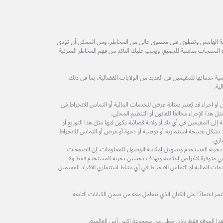
طة الهامش وتنطوي على مستوى عالي من المخاطر، ومن الممكن أن تؤدي
ه المنتجات مناسبة للجميع، ويجب عليك التأكد من فهم المخاطر المترتبة
ة خدماتها للمقيمين في العديد من الولايات القضائية، بما في ذلك
ية.
 اجراء قد يُعتبر بمثابة عرض للخدمات المالية أو التماس للانخراط في
 هذا الإجراء مخالفًا للقانون أو التنظيم المحلي.
لى المقيمين في أي بلد أو ولاية قضائية يكون فيها مثل هذا التوزيع أو
ولا تشكل نصيحة استثمارية أو توصية أو دعوة أو عرض أو التماس للانخراط
اري.
 تجربة المستخدم وتسهيل إمكانية الوصول للمعلومات. إن الصفحات
ة هي متوفرة لأغراض إعلامية وبهدف تحسين تجربة المستخدم فقط ولا
مات المالية أو التماس للانخراط في أي نشاط استثماري للأفراد المقيمين
 اعتمادًا على الكيان الذي تتعامل معه من ضمن الكيانات التابعة
هذا الموقع فقط بإذن خطي من مجموعة إكس أس العالمية.