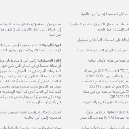
ات في مجال الأسواق المالية وتكنولوجيا
تحذير من المخاطر:
يتم تداول منتجاتنا بواس
 القضائية حول العالم.
إلى خسارة رأس المال بالكامل. وقد لا تكون هذ
على ذلك.
مرخصة من هيئة الرقابة على الخدمات المالية في سيشيل
قيود إقليمية:
لا تقدم مجموعة إكس أس العالمي
XS Prime Lt) هي شركة مرخصة من لجنة الأوراق المالية والاستثمارات
الولايات المتحدة الأمريكية، ايران، وكوريا الشمال
دودة (XS Markets Ltd) هي شركة مرخصة من هيئة الأوراق المالية
إخلاء المسؤولية:
إكس أس لا تنخرط بأي عمل او
أي نشاط استثماري في البلدان التي يكون فيها مثل
شركة إكس أس فاينانس المحدودة – "إكس أس فاينانس ال تي دي" (XS Finance LTD) هي شركة
المعلومات الواردة في هذا الموقع ليست موجهة إ
الاستخدام مخالفًا للقانون أو التنظيم المحلي 
ة إكس أس زي إيه (بي تي واي) المحدودة (XS ZA (Pty) Ltd) هي شركة مرخصة لتقديم الخدمات
او المشاركة في أي خدمات مالية أو نشاط استثم
يتوفر هذا الموقع بلغات متعددة بهدف تحسين
شركة إكس أس تريد سرفيسز المحدودة (XS Trade Services Ltd) هي شركة مرخصة من قِبل هيئة
المترجمة الي لغات أخرى غير اللغة الإنجليزي
تهدف إلى تقديم أو الترويج أو عرض تقديم الخد
ة مرخصة من قِبل الجهات التنظيمية في دولة الكويت
في بلدان أو مناطق محددة.
شركة اكس تريد للاستشارات المالية ذ.م.م (XSTrade Financial Consultation L.L.C) هي شركة
تختلف الأحكام التنظيمية لخطة تعويض المستثمر
مرخصة من قِبل هيئة الأوراق المالية والسلع في دولة الإمارات العربية المتحدة (CMA) بموجب الترخيص
لمجموعة إكس أس العالمية.
حدودة (XS (LC) LTD) هي شركة مسجلة ومرخصة بموجب قوانين سانت
يمكن استخدام ونسخ المعلومات المتاحة على 