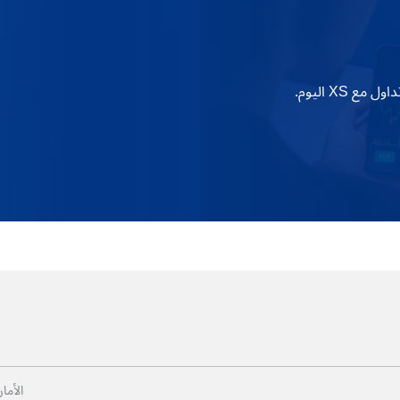
XS اليوم.
الأما