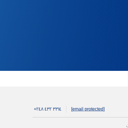
+۲٤۸ ٤۳۲ ۳۳۱٤
[email protected]
ن