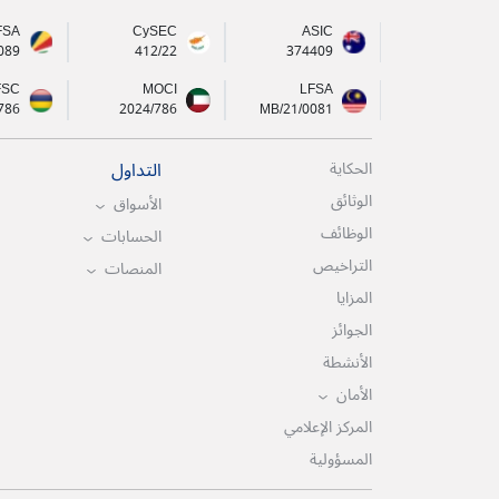
FSA
CySEC
ASIC
089
412/22
374409
FSC
MOCI
LFSA
786
2024/786
MB/21/0081
التداول
الحكاية
الوثائق
الأسواق
الوظائف
الحسابات
التراخيص
المنصات
المزايا
الجوائز
الأنشطة
الأمان
المركز الإعلامي
المسؤولية