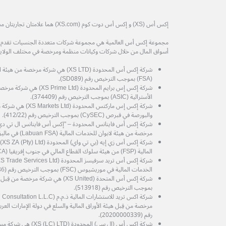
إكس أس (XS) و إكس أس دوت كوم (XS.com) هما علامتان تجاريتان مسجلتان لمجموعة إكس أس العالمية.
مجموعة إكس أس العالمية هي مجموعة شركات متعددة الجنسيات تقدم خدم
أسواق المال من خلال شركات وكيانات منظمة ومرخصة في مختلف الولايات
شركة إكس أس المحدودة (XS LTD) هي شركة 
(FSA) بموجب الترخيص رقم (SD089).
شركة إكس إس برايم المحدودة (d
الأسترالية (ASIC) بموجب الترخيص رقم (374409).
شركة إكس إس ماركتس المح
والبورصة في قبرص (CySEC) بموجب الترخيص رقم (412/22).
مرخصة من هيئة لابوان للخدمات المالية (Labuan FSA) في ماليزيا، برقم الترخيص MB/21/0081.
شرك
المالية (FSP) من هيئة سلوك القطاع المالي في جنوب إفريقيا (FSCA) رقم الترخيص (53199).
الخدمات المالية في موريشيوس (FSC) بموجب الترخيص رقم (GB25204786).
شركة إكس أس المتحدة (XS United) هي شرك
بموجب الترخيص رقم (513918).
رقم (20200000339).
شركة إكس أس (إل سي) الم