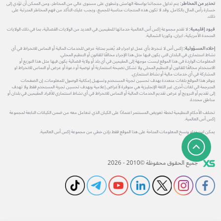
تحذير من المخاطر:
يتم تداول منتجاتنا بواسطة الهامش وتنطوي على مستوى عالي من المخاطر، ومن الممكن أن تؤدي إلى
خسارة رأس المال بالكامل. وقد لا تكون هذه المنتجات مناسبة للجميع، ويجب عليك التأكد من فهم المخاطر المترتبة على
ذلك.
قيود إقليمية:
لا تقدم مجموعة إكس أس العالمية خدماتها للمقيمين في العديد من الولايات القضائية، بما في ذلك الولايات
المتحدة الأمريكية، ايران، وكوريا الشمالية.
إخلاء المسؤولية:
إكس أس لا تنخرط بأي عمل او اجراء قد يُعتبر بمثابة عرض للخدمات المالية أو التماس للانخراط في أي
نشاط استثماري في البلدان التي يكون فيها مثل هذا الإجراء مخالفًا للقانون أو التنظيم المحلي.
المعلومات الواردة في هذا الموقع ليست موجهة إلى المقيمين في أي بلد أو ولاية قضائية يكون فيها مثل هذا التوزيع أو
الاستخدام مخالفًا للقانون أو التنظيم المحلي ولا تشكل نصيحة استثمارية أو توصية أو دعوة أو عرض أو التماس للانخراط او
المشاركة في أي خدمات مالية أو نشاط استثماري.
يتوفر هذا الموقع بلغات متعددة بهدف تحسين تجربة المستخدم وتسهيل إمكانية الوصول للمعلومات. إن الصفحات
المترجمة الي لغات أخرى غير اللغة الإنجليزية هي متوفرة لأغراض إعلامية وبهدف تحسين تجربة المستخدم فقط ولا تهدف
إلى تقديم أو الترويج أو عرض تقديم الخدمات المالية أو التماس للانخراط في أي نشاط استثماري للأفراد المقيمين في بلدان أو
مناطق محددة.
تختلف الأحكام التنظيمية لخطة تعويض المستثمر اعتمادًا على الكيان الذي تتعامل معه من ضمن الكيانات التابعة لمجموعة
إكس أس العالمية.
يمكن استخدام ونسخ المعلومات المتاحة على هذا الموقع فقط بإذن خطي من مجموعة إكس أس العالمية.
جميع الحقوق محفوظة ©2010 - 2026