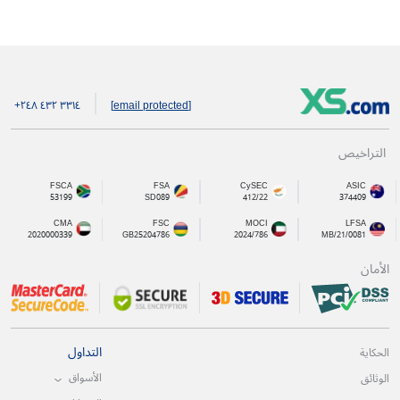
+۲٤۸ ٤۳۲ ۳۳۱٤
[email protected]
التراخيص
FSCA
FSA
CySEC
ASIC
53199
SD089
412/22
374409
CMA
FSC
MOCI
LFSA
2020000339
GB25204786
2024/786
MB/21/0081
الأمان
التداول
الحكاية
الأسواق
الوثائق