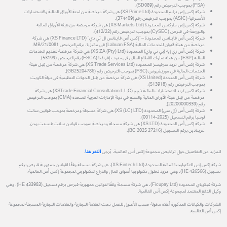
(FSA) بموجب الترخيص رقم (SD089).
شركة إكس إس برايم المحدودة (XS Prime Ltd) هي شركة مرخصة من لجنة الأوراق المالية والاستثمارات
الأسترالية (ASIC) بموجب الترخيص رقم (374409).
شركة إكس إس ماركتس المحدودة (XS Markets Ltd) هي شركة مرخصة من هيئة الأوراق المالية
والبورصة في قبرص (CySEC) بموجب الترخيص رقم (412/22).
شركة إكس أس فاينانس المحدودة – "إكس أس فاينانس ال تي دي" (XS Finance LTD) هي شركة
مرخصة من هيئة لابوان للخدمات المالية (Labuan FSA) في ماليزيا، برقم الترخيص MB/21/0081.
شركة إكس أس زي إيه (بي تي واي) المحدودة (XS ZA (Pty) Ltd) هي شركة مرخصة لتقديم الخدمات
المالية (FSP) من هيئة سلوك القطاع المالي في جنوب إفريقيا (FSCA) رقم الترخيص (53199).
شركة إكس أس تريد سرفيسز المحدودة (XS Trade Services Ltd) هي شركة مرخصة من قِبل هيئة
الخدمات المالية في موريشيوس (FSC) بموجب الترخيص رقم (GB25204786).
شركة إكس أس المتحدة (XS United) هي شركة مرخصة من قِبل الجهات التنظيمية في دولة الكويت
بموجب الترخيص رقم (513918).
شركة اكس تريد للاستشارات المالية ذ.م.م (XSTrade Financial Consultation L.L.C) هي شركة
مرخصة من قِبل هيئة الأوراق المالية والسلع في دولة الإمارات العربية المتحدة (CMA) بموجب الترخيص
رقم (20200000339).
شركة إكس أس (إل سي) المحدودة (XS (LC) LTD) هي شركة مسجلة ومرخصة بموجب قوانين سانت
لوسيا برقم التسجيل (2025-00114).
شركة إكس أس المحدودة (XS LTD) هي شركة مسجلة ومرخصة بموجب قوانين سانت فنسنت وجزر
غرينادين برقم التسجيل (27216 BC 2025).
للمزيد من التفاصيل حول تراخيص مجموعة إكس أس العالمية، يُرجى
النقر هنا
.
شركة إكس إس للتكنولوجيا المالية المحدودة (XS Fintech Ltd)، هي شركة مسجلة وفقًا لقوانين جمهورية قبرص برقم
تسجيل (HE 426566)، وهي مزود لحلول تكنولوجيا أسواق المال والذراع التكنولوجي لمجموعة إكس أس العالمية.
شركة فيكوباي المحدودة (Ficupay Ltd)، هي شركة مسجلة وفقًا لقوانين جمهورية قبرص برقم تسجيل (HE 433983)، وهي
وكيل الدفع المعتمد لمجموعة إكس أس العالمية.
الشركات والكيانات المذكورة أعلاه مخولة حسب الأصول للعمل تحت العلامة التجارية والعلامات التجارية المسجلة لمجموعة
إكس أس العالمية.