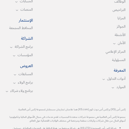
الحسابات
الوظائف
المنصات
التراخيص
المزايا
الإستثمار
الجوائز
المحافظ المجمعة
الأنشطة
الشراكة
الأمان
برامج الشراكة
المركز الإعلامي
المؤسسات
المسؤولية
العروض
المعرفة
المسابقات
أدوات التداول
برامج الولاء
الموارد
برنامج ولاء شركاء
إكس أس (XS) و إكس أس دوت كوم (XS.com) هما علامتان تجاريتان مسجلتان لمجموعة إكس أس العالمية.
مجموعة إكس أس العالمية هي مجموعة شركات متعددة الجنسيات تقدم خدمات في مجال الأسواق المالية وتكنولوجيا
أسواق المال من خلال شركات وكيانات منظمة ومرخصة في مختلف الولايات القضائية حول العالم.
شركة إكس أس المحدودة (XS LTD) هي شركة مرخصة من هيئة الرقابة على الخدمات المالية في سيشيل