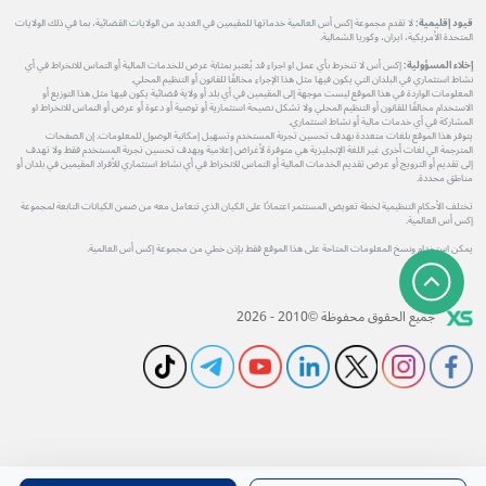
قيود إقليمية:
لا تقدم مجموعة إكس أس العالمية خدماتها للمقيمين في العديد من الولايات القضائية، بما في ذلك الولايات
المتحدة الأمريكية، ايران، وكوريا الشمالية.
إخلاء المسؤولية:
إكس أس لا تنخرط بأي عمل او اجراء قد يُعتبر بمثابة عرض للخدمات المالية أو التماس للانخراط في أي
نشاط استثماري في البلدان التي يكون فيها مثل هذا الإجراء مخالفًا للقانون أو التنظيم المحلي.
المعلومات الواردة في هذا الموقع ليست موجهة إلى المقيمين في أي بلد أو ولاية قضائية يكون فيها مثل هذا التوزيع أو
الاستخدام مخالفًا للقانون أو التنظيم المحلي ولا تشكل نصيحة استثمارية أو توصية أو دعوة أو عرض أو التماس للانخراط او
المشاركة في أي خدمات مالية أو نشاط استثماري.
يتوفر هذا الموقع بلغات متعددة بهدف تحسين تجربة المستخدم وتسهيل إمكانية الوصول للمعلومات. إن الصفحات
المترجمة الي لغات أخرى غير اللغة الإنجليزية هي متوفرة لأغراض إعلامية وبهدف تحسين تجربة المستخدم فقط ولا تهدف
إلى تقديم أو الترويج أو عرض تقديم الخدمات المالية أو التماس للانخراط في أي نشاط استثماري للأفراد المقيمين في بلدان أو
مناطق محددة.
تختلف الأحكام التنظيمية لخطة تعويض المستثمر اعتمادًا على الكيان الذي تتعامل معه من ضمن الكيانات التابعة لمجموعة
إكس أس العالمية.
يمكن استخدام ونسخ المعلومات المتاحة على هذا الموقع فقط بإذن خطي من مجموعة إكس أس العالمية.
جميع الحقوق محفوظة ©2010 - 2026