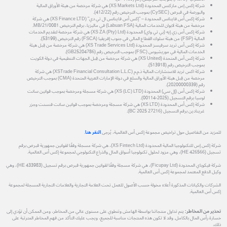
شركة إكس إس ماركتس المحدودة (XS Markets Ltd) هي شركة مرخصة من هيئة الأوراق المالية
والبورصة في قبرص (CySEC) بموجب الترخيص رقم (412/22).
شركة إكس أس فاينانس المحدودة – "إكس أس فاينانس ال تي دي" (XS Finance LTD) هي شركة
مرخصة من هيئة لابوان للخدمات المالية (Labuan FSA) في ماليزيا، برقم الترخيص MB/21/0081.
شركة إكس أس زي إيه (بي تي واي) المحدودة (XS ZA (Pty) Ltd) هي شركة مرخصة لتقديم الخدمات
المالية (FSP) من هيئة سلوك القطاع المالي في جنوب إفريقيا (FSCA) رقم الترخيص (53199).
شركة إكس أس تريد سرفيسز المحدودة (XS Trade Services Ltd) هي شركة مرخصة من قِبل هيئة
الخدمات المالية في موريشيوس (FSC) بموجب الترخيص رقم (GB25204786).
شركة إكس أس المتحدة (XS United) هي شركة مرخصة من قِبل الجهات التنظيمية في دولة الكويت
بموجب الترخيص رقم (513918).
شركة اكس تريد للاستشارات المالية ذ.م.م (XSTrade Financial Consultation L.L.C) هي شركة
مرخصة من قِبل هيئة الأوراق المالية والسلع في دولة الإمارات العربية المتحدة (CMA) بموجب الترخيص
رقم (20200000339).
شركة إكس أس (إل سي) المحدودة (XS (LC) LTD) هي شركة مسجلة ومرخصة بموجب قوانين سانت
لوسيا برقم التسجيل (2025-00114).
شركة إكس أس المحدودة (XS LTD) هي شركة مسجلة ومرخصة بموجب قوانين سانت فنسنت وجزر
غرينادين برقم التسجيل (27216 BC 2025).
للمزيد من التفاصيل حول تراخيص مجموعة إكس أس العالمية، يُرجى
النقر هنا
.
شركة إكس إس للتكنولوجيا المالية المحدودة (XS Fintech Ltd)، هي شركة مسجلة وفقًا لقوانين جمهورية قبرص برقم
تسجيل (HE 426566)، وهي مزود لحلول تكنولوجيا أسواق المال والذراع التكنولوجي لمجموعة إكس أس العالمية.
شركة فيكوباي المحدودة (Ficupay Ltd)، هي شركة مسجلة وفقًا لقوانين جمهورية قبرص برقم تسجيل (HE 433983)، وهي
وكيل الدفع المعتمد لمجموعة إكس أس العالمية.
الشركات والكيانات المذكورة أعلاه مخولة حسب الأصول للعمل تحت العلامة التجارية والعلامات التجارية المسجلة لمجموعة
إكس أس العالمية.
تحذير من المخاطر:
يتم تداول منتجاتنا بواسطة الهامش وتنطوي على مستوى عالي من المخاطر، ومن الممكن أن تؤدي إلى
خسارة رأس المال بالكامل. وقد لا تكون هذه المنتجات مناسبة للجميع، ويجب عليك التأكد من فهم المخاطر المترتبة على
ذلك.