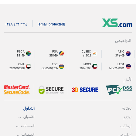
+۲٤۸ ٤۳۲ ۳۳۱٤
[email protected]
التراخيص
FSCA
FSA
CySEC
ASIC
53199
SD089
412/22
374409
CMA
FSC
MOCI
LFSA
2020000339
GB25204786
2024/786
MB/21/0081
الأمان
التداول
الحكاية
الأسواق
الوثائق
الحسابات
الوظائف
المنصات
التراخيص