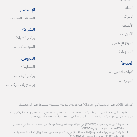
المزايا
الإستثمار
الجوائز
المحافظ المجمعة
الأنشطة
الشراكة
الأمان
برامج الشراكة
المركز الإعلامي
المؤسسات
المسؤولية
العروض
المعرفة
المسابقات
أدوات التداول
برامج الولاء
الموارد
برنامج ولاء شركاء
إكس أس (XS) و إكس أس دوت كوم (XS.com) هما علامتان تجاريتان مسجلتان لمجموعة إكس أس العالمية.
مجموعة إكس أس العالمية هي مجموعة شركات متعددة الجنسيات تقدم خدمات في مجال الأسواق المالية وتكنولوجيا
أسواق المال من خلال شركات وكيانات منظمة ومرخصة في مختلف الولايات القضائية حول العالم.
شركة إكس أس المحدودة (XS LTD) هي شركة مرخصة من هيئة الرقابة على الخدمات المالية في سيشيل
(FSA) بموجب الترخيص رقم (SD089).
شركة إكس إس برايم المحدودة (XS Prime Ltd) هي شركة مرخصة من لجنة الأوراق المالية والاستثمارات
الأسترالية (ASIC) بموجب الترخيص رقم (374409).