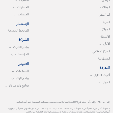
الوثائق
الحسابات
الوظائف
المنصات
التراخيص
المزايا
الإستثمار
الجوائز
المحافظ المجمعة
الأنشطة
الشراكة
الأمان
برامج الشراكة
المركز الإعلامي
المؤسسات
المسؤولية
العروض
المعرفة
المسابقات
أدوات التداول
برامج الولاء
الموارد
برنامج ولاء شركاء
إكس أس (XS) و إكس أس دوت كوم (XS.com) هما علامتان تجاريتان مسجلتان لمجموعة إكس أس العالمية.
مجموعة إكس أس العالمية هي مجموعة شركات متعددة الجنسيات تقدم خدمات في مجال الأسواق المالية وتكنولوجيا
أسواق المال من خلال شركات وكيانات منظمة ومرخصة في مختلف الولايات القضائية حول العالم.