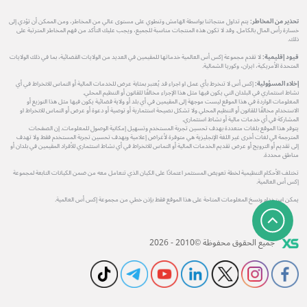
تحذير من المخاطر:
يتم تداول منتجاتنا بواسطة الهامش وتنطوي على مستوى عالي من المخاطر، ومن الممكن أن تؤدي إلى
خسارة رأس المال بالكامل. وقد لا تكون هذه المنتجات مناسبة للجميع، ويجب عليك التأكد من فهم المخاطر المترتبة على
ذلك.
قيود إقليمية:
لا تقدم مجموعة إكس أس العالمية خدماتها للمقيمين في العديد من الولايات القضائية، بما في ذلك الولايات
المتحدة الأمريكية، ايران، وكوريا الشمالية.
إخلاء المسؤولية:
إكس أس لا تنخرط بأي عمل او اجراء قد يُعتبر بمثابة عرض للخدمات المالية أو التماس للانخراط في أي
نشاط استثماري في البلدان التي يكون فيها مثل هذا الإجراء مخالفًا للقانون أو التنظيم المحلي.
المعلومات الواردة في هذا الموقع ليست موجهة إلى المقيمين في أي بلد أو ولاية قضائية يكون فيها مثل هذا التوزيع أو
الاستخدام مخالفًا للقانون أو التنظيم المحلي ولا تشكل نصيحة استثمارية أو توصية أو دعوة أو عرض أو التماس للانخراط او
المشاركة في أي خدمات مالية أو نشاط استثماري.
يتوفر هذا الموقع بلغات متعددة بهدف تحسين تجربة المستخدم وتسهيل إمكانية الوصول للمعلومات. إن الصفحات
المترجمة الي لغات أخرى غير اللغة الإنجليزية هي متوفرة لأغراض إعلامية وبهدف تحسين تجربة المستخدم فقط ولا تهدف
إلى تقديم أو الترويج أو عرض تقديم الخدمات المالية أو التماس للانخراط في أي نشاط استثماري للأفراد المقيمين في بلدان أو
مناطق محددة.
تختلف الأحكام التنظيمية لخطة تعويض المستثمر اعتمادًا على الكيان الذي تتعامل معه من ضمن الكيانات التابعة لمجموعة
إكس أس العالمية.
يمكن استخدام ونسخ المعلومات المتاحة على هذا الموقع فقط بإذن خطي من مجموعة إكس أس العالمية.
جميع الحقوق محفوظة ©2010 - 2026