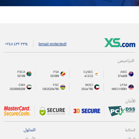
+۲٤۸ ٤۳۲ ۳۳۱٤
[email protected]
التراخيص
FSCA
FSA
CySEC
ASIC
53199
SD089
412/22
374409
CMA
FSC
MOCI
LFSA
2020000339
GB25204786
2024/786
MB/21/0081
الأمان
التداول
الحكاية
الأسواق