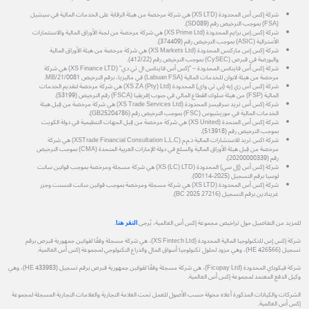
شركة إكس أس المحدودة (XS LTD) هي شركة مرخصة من هيئة الرقابة على الخدمات المالية في سيشيل
(FSA) بموجب الترخيص رقم (SD089).
شركة إكس إس برايم المحدودة (XS Prime Ltd) هي شركة مرخصة من لجنة الأوراق المالية والاستثمارات
الأسترالية (ASIC) بموجب الترخيص رقم (374409).
شركة إكس إس ماركتس المحدودة (XS Markets Ltd) هي شركة مرخصة من هيئة الأوراق المالية
والبورصة في قبرص (CySEC) بموجب الترخيص رقم (412/22).
شركة إكس أس فاينانس المحدودة – "إكس أس فاينانس ال تي دي" (XS Finance LTD) هي شركة
مرخصة من هيئة لابوان للخدمات المالية (Labuan FSA) في ماليزيا، برقم الترخيص MB/21/0081.
شركة إكس أس زي إيه (بي تي واي) المحدودة (XS ZA (Pty) Ltd) هي شركة مرخصة لتقديم الخدمات
المالية (FSP) من هيئة سلوك القطاع المالي في جنوب إفريقيا (FSCA) رقم الترخيص (53199).
شركة إكس أس تريد سرفيسز المحدودة (XS Trade Services Ltd) هي شركة مرخصة من قِبل هيئة
الخدمات المالية في موريشيوس (FSC) بموجب الترخيص رقم (GB25204786).
شركة إكس أس المتحدة (XS United) هي شركة مرخصة من قِبل الجهات التنظيمية في دولة الكويت
بموجب الترخيص رقم (513918).
شركة اكس تريد للاستشارات المالية ذ.م.م (XSTrade Financial Consultation L.L.C) هي شركة
مرخصة من قِبل هيئة الأوراق المالية والسلع في دولة الإمارات العربية المتحدة (CMA) بموجب الترخيص
رقم (20200000339).
شركة إكس أس (إل سي) المحدودة (XS (LC) LTD) هي شركة مسجلة ومرخصة بموجب قوانين سانت
لوسيا برقم التسجيل (2025-00114).
شركة إكس أس المحدودة (XS LTD) هي شركة مسجلة ومرخصة بموجب قوانين سانت فنسنت وجزر
غرينادين برقم التسجيل (27216 BC 2025).
للمزيد من التفاصيل حول تراخيص مجموعة إكس أس العالمية، يُرجى
النقر هنا
.
شركة إكس إس للتكنولوجيا المالية المحدودة (XS Fintech Ltd)، هي شركة مسجلة وفقًا لقوانين جمهورية قبرص برقم
تسجيل (HE 426566)، وهي مزود لحلول تكنولوجيا أسواق المال والذراع التكنولوجي لمجموعة إكس أس العالمية.
شركة فيكوباي المحدودة (Ficupay Ltd)، هي شركة مسجلة وفقًا لقوانين جمهورية قبرص برقم تسجيل (HE 433983)، وهي
وكيل الدفع المعتمد لمجموعة إكس أس العالمية.
الشركات والكيانات المذكورة أعلاه مخولة حسب الأصول للعمل تحت العلامة التجارية والعلامات التجارية المسجلة لمجموعة
إكس أس العالمية.