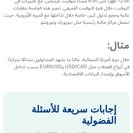
12:00 ظهرًا حتى 8:00 مساءً بتوقيت غرينتش، مع تغييرات في
التوقيت خلال فترة التوقيت الصيفي. تتميز هذه الجلسة بتقلبات
عالية وحجم تداول كبير، خاصة خلال تداخلها مع الدورة الأوروبية، حيث
تشمل مراكز مالية رئيسية مثل نيويورك وتورونتو.
مثال:
خلال دورة أمريكا الشمالية، غالبًا ما يشهد المتداولون نشاطًا متزايدًا
في أزواج العملات مثل USD/CAD وEUR/USD بسبب تداخل
الأسواق وإصدار البيانات الاقتصادية.
إجابات سريعة للأسئلة
الفضولية