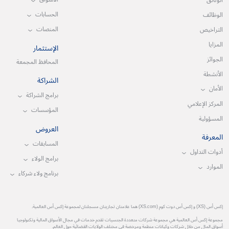
الوثائق
الحسابات
الوظائف
المنصات
التراخيص
المزايا
الإستثمار
الجوائز
المحافظ المجمعة
الأنشطة
الشراكة
الأمان
برامج الشراكة
المركز الإعلامي
المؤسسات
المسؤولية
العروض
المعرفة
المسابقات
أدوات التداول
برامج الولاء
الموارد
برنامج ولاء شركاء
إكس أس (XS) و إكس أس دوت كوم (XS.com) هما علامتان تجاريتان مسجلتان لمجموعة إكس أس العالمية.
مجموعة إكس أس العالمية هي مجموعة شركات متعددة الجنسيات تقدم خدمات في مجال الأسواق المالية وتكنولوجيا
أسواق المال من خلال شركات وكيانات منظمة ومرخصة في مختلف الولايات القضائية حول العالم.