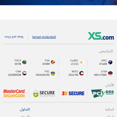
+۲٤۸ ٤۳۲ ۳۳۱٤
[email protected]
التراخيص
FSCA
FSA
CySEC
ASIC
53199
SD089
412/22
374409
CMA
FSC
MOCI
LFSA
2020000339
GB25204786
2024/786
MB/21/0081
الأمان
التداول
الحكاية
الأسواق