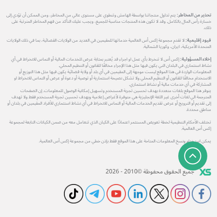
تحذير من المخاطر:
يتم تداول منتجاتنا بواسطة الهامش وتنطوي على مستوى عالي من المخاطر، ومن الممكن أن تؤدي إلى
خسارة رأس المال بالكامل. وقد لا تكون هذه المنتجات مناسبة للجميع، ويجب عليك التأكد من فهم المخاطر المترتبة على
ذلك.
قيود إقليمية:
لا تقدم مجموعة إكس أس العالمية خدماتها للمقيمين في العديد من الولايات القضائية، بما في ذلك الولايات
المتحدة الأمريكية، ايران، وكوريا الشمالية.
إخلاء المسؤولية:
إكس أس لا تنخرط بأي عمل او اجراء قد يُعتبر بمثابة عرض للخدمات المالية أو التماس للانخراط في أي
نشاط استثماري في البلدان التي يكون فيها مثل هذا الإجراء مخالفًا للقانون أو التنظيم المحلي.
المعلومات الواردة في هذا الموقع ليست موجهة إلى المقيمين في أي بلد أو ولاية قضائية يكون فيها مثل هذا التوزيع أو
الاستخدام مخالفًا للقانون أو التنظيم المحلي ولا تشكل نصيحة استثمارية أو توصية أو دعوة أو عرض أو التماس للانخراط او
المشاركة في أي خدمات مالية أو نشاط استثماري.
يتوفر هذا الموقع بلغات متعددة بهدف تحسين تجربة المستخدم وتسهيل إمكانية الوصول للمعلومات. إن الصفحات
المترجمة الي لغات أخرى غير اللغة الإنجليزية هي متوفرة لأغراض إعلامية وبهدف تحسين تجربة المستخدم فقط ولا تهدف
إلى تقديم أو الترويج أو عرض تقديم الخدمات المالية أو التماس للانخراط في أي نشاط استثماري للأفراد المقيمين في بلدان أو
مناطق محددة.
تختلف الأحكام التنظيمية لخطة تعويض المستثمر اعتمادًا على الكيان الذي تتعامل معه من ضمن الكيانات التابعة لمجموعة
إكس أس العالمية.
يمكن استخدام ونسخ المعلومات المتاحة على هذا الموقع فقط بإذن خطي من مجموعة إكس أس العالمية.
جميع الحقوق محفوظة ©2010 - 2026