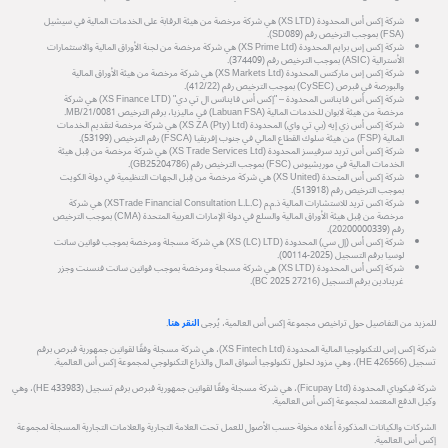
شركة إكس أس المحدودة (XS LTD) هي شركة مرخصة من هيئة الرقابة على الخدمات المالية في سيشيل
(FSA) بموجب الترخيص رقم (SD089).
شركة إكس إس برايم المحدودة (XS Prime Ltd) هي شركة مرخصة من لجنة الأوراق المالية والاستثمارات
الأسترالية (ASIC) بموجب الترخيص رقم (374409).
شركة إكس إس ماركتس المحدودة (XS Markets Ltd) هي شركة مرخصة من هيئة الأوراق المالية
والبورصة في قبرص (CySEC) بموجب الترخيص رقم (412/22).
شركة إكس أس فاينانس المحدودة – "إكس أس فاينانس ال تي دي" (XS Finance LTD) هي شركة
مرخصة من هيئة لابوان للخدمات المالية (Labuan FSA) في ماليزيا، برقم الترخيص MB/21/0081.
شركة إكس أس زي إيه (بي تي واي) المحدودة (XS ZA (Pty) Ltd) هي شركة مرخصة لتقديم الخدمات
المالية (FSP) من هيئة سلوك القطاع المالي في جنوب إفريقيا (FSCA) رقم الترخيص (53199).
شركة إكس أس تريد سرفيسز المحدودة (XS Trade Services Ltd) هي شركة مرخصة من قِبل هيئة
الخدمات المالية في موريشيوس (FSC) بموجب الترخيص رقم (GB25204786).
شركة إكس أس المتحدة (XS United) هي شركة مرخصة من قِبل الجهات التنظيمية في دولة الكويت
بموجب الترخيص رقم (513918).
شركة اكس تريد للاستشارات المالية ذ.م.م (XSTrade Financial Consultation L.L.C) هي شركة
مرخصة من قِبل هيئة الأوراق المالية والسلع في دولة الإمارات العربية المتحدة (CMA) بموجب الترخيص
رقم (20200000339).
شركة إكس أس (إل سي) المحدودة (XS (LC) LTD) هي شركة مسجلة ومرخصة بموجب قوانين سانت
لوسيا برقم التسجيل (2025-00114).
شركة إكس أس المحدودة (XS LTD) هي شركة مسجلة ومرخصة بموجب قوانين سانت فنسنت وجزر
غرينادين برقم التسجيل (27216 BC 2025).
للمزيد من التفاصيل حول تراخيص مجموعة إكس أس العالمية، يُرجى
النقر هنا
.
شركة إكس إس للتكنولوجيا المالية المحدودة (XS Fintech Ltd)، هي شركة مسجلة وفقًا لقوانين جمهورية قبرص برقم
تسجيل (HE 426566)، وهي مزود لحلول تكنولوجيا أسواق المال والذراع التكنولوجي لمجموعة إكس أس العالمية.
شركة فيكوباي المحدودة (Ficupay Ltd)، هي شركة مسجلة وفقًا لقوانين جمهورية قبرص برقم تسجيل (HE 433983)، وهي
وكيل الدفع المعتمد لمجموعة إكس أس العالمية.
الشركات والكيانات المذكورة أعلاه مخولة حسب الأصول للعمل تحت العلامة التجارية والعلامات التجارية المسجلة لمجموعة
إكس أس العالمية.