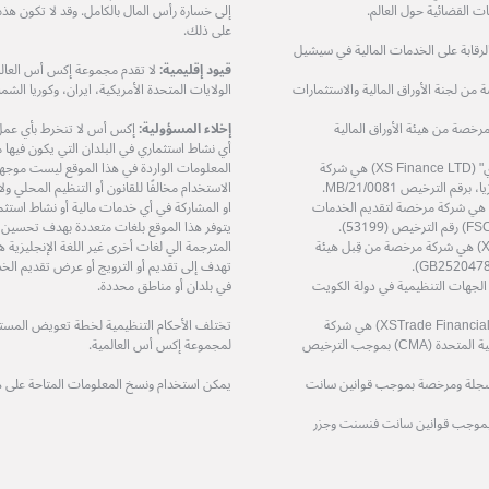
 القضائية حول العالم.
إلى خسارة رأس المال بالكامل. وقد لا تكون هذ
على ذلك.
مرخصة من هيئة الرقابة على الخدمات المالية في سيشيل
قيود إقليمية:
لا تقدم مجموعة إكس أس العالمي
XS Prime Lt) هي شركة مرخصة من لجنة الأوراق المالية والاستثمارات
الولايات المتحدة الأمريكية، ايران، وكوريا الشمال
دودة (XS Markets Ltd) هي شركة مرخصة من هيئة الأوراق المالية
إخلاء المسؤولية:
إكس أس لا تنخرط بأي عمل او
أي نشاط استثماري في البلدان التي يكون فيها مثل
شركة إكس أس فاينانس المحدودة – "إكس أس فاينانس ال تي دي" (XS Finance LTD) هي شركة
المعلومات الواردة في هذا الموقع ليست موجهة إ
الاستخدام مخالفًا للقانون أو التنظيم المحلي 
ة إكس أس زي إيه (بي تي واي) المحدودة (XS ZA (Pty) Ltd) هي شركة مرخصة لتقديم الخدمات
او المشاركة في أي خدمات مالية أو نشاط استثم
يتوفر هذا الموقع بلغات متعددة بهدف تحسين
شركة إكس أس تريد سرفيسز المحدودة (XS Trade Services Ltd) هي شركة مرخصة من قِبل هيئة
المترجمة الي لغات أخرى غير اللغة الإنجليزي
تهدف إلى تقديم أو الترويج أو عرض تقديم الخد
ة مرخصة من قِبل الجهات التنظيمية في دولة الكويت
في بلدان أو مناطق محددة.
شركة اكس تريد للاستشارات المالية ذ.م.م (XSTrade Financial Consultation L.L.C) هي شركة
تختلف الأحكام التنظيمية لخطة تعويض المستثمر
مرخصة من قِبل هيئة الأوراق المالية والسلع في دولة الإمارات العربية المتحدة (CMA) بموجب الترخيص
لمجموعة إكس أس العالمية.
حدودة (XS (LC) LTD) هي شركة مسجلة ومرخصة بموجب قوانين سانت
يمكن استخدام ونسخ المعلومات المتاحة على 
 مسجلة ومرخصة بموجب قوانين سانت فنسنت وجزر