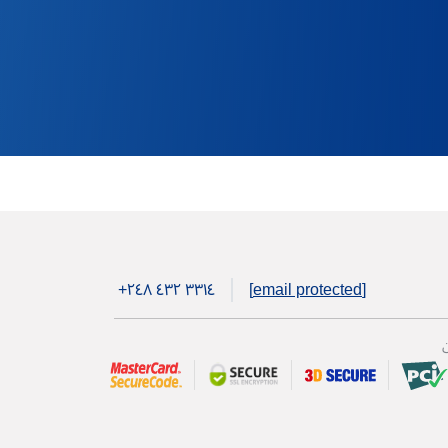
+۲٤۸ ٤۳۲ ۳۳۱٤
[email protected]
ن