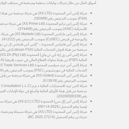
أسواق المال من خلال شركات وكيانات منظمة ومرخصة في مختلف الولايات
شركة إكس أس المحدودة (XS LTD) هي شركة 
(FSA) بموجب الترخيص رقم (SD089).
شركة إكس إس برايم المحدودة (d
الأسترالية (ASIC) بموجب الترخيص رقم (374409).
شركة إكس إس ماركتس المح
والبورصة في قبرص (CySEC) بموجب الترخيص رقم (412/22).
مرخصة من هيئة لابوان للخدمات المالية (Labuan FSA) في ماليزيا، برقم الترخيص MB/21/0081.
شرك
المالية (FSP) من هيئة سلوك القطاع المالي في جنوب إفريقيا (FSCA) رقم الترخيص (53199).
الخدمات المالية في موريشيوس (FSC) بموجب الترخيص رقم (GB25204786).
شركة إكس أس المتحدة (XS United) هي شرك
بموجب الترخيص رقم (513918).
رقم (20200000339).
شركة إكس أس (إل سي) الم
لوسيا برقم التسجيل (2025-00114).
شركة إكس أس المحدودة (XS LTD) هي شركة
غرينادين برقم التسجيل (27216 BC 2025).