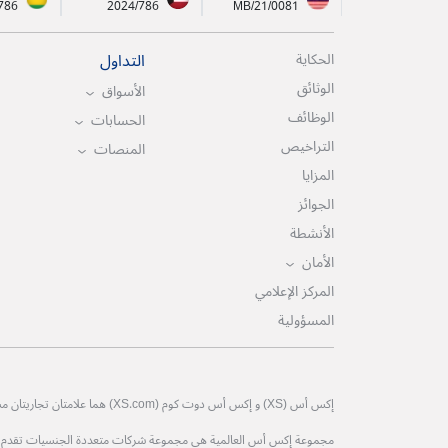
786
2024/786
MB/21/0081
التداول
الحكاية
الوثائق
الأسواق
الوظائف
الحسابات
التراخيص
المنصات
المزايا
الجوائز
الأنشطة
الأمان
المركز الإعلامي
المسؤولية
إكس أس (XS) و إكس أس دوت كوم (XS.com) هما علامتان تجاريتان مسجلتان لمجموعة إكس أس العالمية.
مجموعة إكس أس العالمية هي مجموعة شركات متعددة الجنسيات تقدم خدم