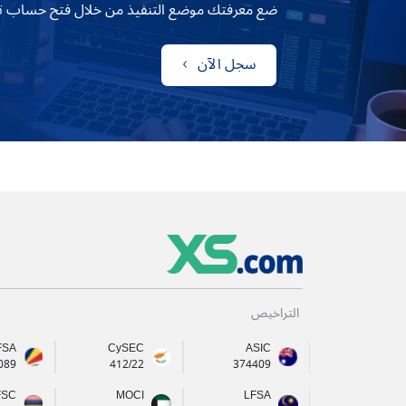
ضع معرفتك موضع التنفيذ من خلال فتح حساب تداول مع 
سجل الآن
التراخيص
FSA
CySEC
ASIC
089
412/22
374409
FSC
MOCI
LFSA