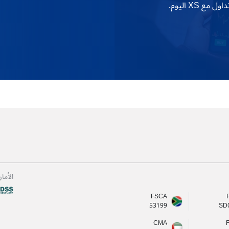
XS اليوم.
الأما
FSCA
53199
SD
CMA