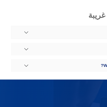
غريبة
W