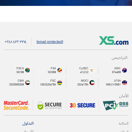
+۲٤۸ ٤۳۲ ۳۳۱٤
[email protected]
التراخيص
FSCA
FSA
CySEC
ASIC
53199
SD089
412/22
374409
CMA
FSC
MOCI
LFSA
2020000339
GB25204786
2024/786
MB/21/0081
الأمان
التداول
الحكاية
الأسواق