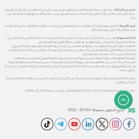
تحذير من المخاطر:
يتم تداول منتجاتنا بواسطة الهامش وتنطوي على مستوى عالي من المخاطر، ومن الممكن أن تؤدي إلى
خسارة رأس المال بالكامل. وقد لا تكون هذه المنتجات مناسبة للجميع، ويجب عليك التأكد من فهم المخاطر المترتبة على
ذلك.
قيود إقليمية:
لا تقدم مجموعة إكس أس العالمية خدماتها للمقيمين في العديد من الولايات القضائية، بما في ذلك الولايات
المتحدة الأمريكية، ايران، وكوريا الشمالية.
إخلاء المسؤولية:
إكس أس لا تنخرط بأي عمل او اجراء قد يُعتبر بمثابة عرض للخدمات المالية أو التماس للانخراط في أي
نشاط استثماري في البلدان التي يكون فيها مثل هذا الإجراء مخالفًا للقانون أو التنظيم المحلي.
المعلومات الواردة في هذا الموقع ليست موجهة إلى المقيمين في أي بلد أو ولاية قضائية يكون فيها مثل هذا التوزيع أو
الاستخدام مخالفًا للقانون أو التنظيم المحلي ولا تشكل نصيحة استثمارية أو توصية أو دعوة أو عرض أو التماس للانخراط او
المشاركة في أي خدمات مالية أو نشاط استثماري.
يتوفر هذا الموقع بلغات متعددة بهدف تحسين تجربة المستخدم وتسهيل إمكانية الوصول للمعلومات. إن الصفحات
المترجمة الي لغات أخرى غير اللغة الإنجليزية هي متوفرة لأغراض إعلامية وبهدف تحسين تجربة المستخدم فقط ولا تهدف
إلى تقديم أو الترويج أو عرض تقديم الخدمات المالية أو التماس للانخراط في أي نشاط استثماري للأفراد المقيمين في بلدان أو
مناطق محددة.
تختلف الأحكام التنظيمية لخطة تعويض المستثمر اعتمادًا على الكيان الذي تتعامل معه من ضمن الكيانات التابعة لمجموعة
إكس أس العالمية.
يمكن استخدام ونسخ المعلومات المتاحة على هذا الموقع فقط بإذن خطي من مجموعة إكس أس العالمية.
جميع الحقوق محفوظة ©2010 - 2026