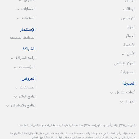
الوثائق
الحسابات
الوظائف
المنصات
التراخيص
المزايا
الإستثمار
الجوائز
المحافظ المجمعة
الأنشطة
الشراكة
الأمان
برامج الشراكة
المركز الإعلامي
المؤسسات
المسؤولية
العروض
المعرفة
المسابقات
أدوات التداول
برامج الولاء
الموارد
برنامج ولاء شركاء
إكس أس (XS) و إكس أس دوت كوم (XS.com) هما علامتان تجاريتان مسجلتان لمجموعة إكس أس العالمية.
مجموعة إكس أس العالمية هي مجموعة شركات متعددة الجنسيات تقدم خدمات في مجال الأسواق المالية وتكنولوجيا
أسواق المال من خلال شركات وكيانات منظمة ومرخصة في مختلف الولايات القضائية حول العالم.