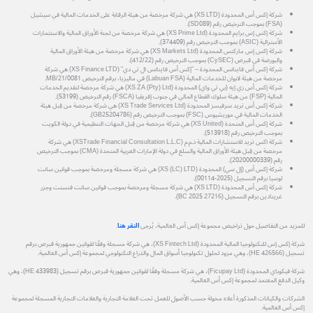
شركة إكس أس المحدودة (XS LTD) هي شركة مرخصة من هيئة الرقابة على الخدمات المالية في سيشيل
(FSA) بموجب الترخيص رقم (SD089).
شركة إكس إس برايم المحدودة (XS Prime Ltd) هي شركة مرخصة من لجنة الأوراق المالية والاستثمارات
الأسترالية (ASIC) بموجب الترخيص رقم (374409).
شركة إكس إس ماركتس المحدودة (XS Markets Ltd) هي شركة مرخصة من هيئة الأوراق المالية
والبورصة في قبرص (CySEC) بموجب الترخيص رقم (412/22).
شركة إكس أس فاينانس المحدودة – "إكس أس فاينانس ال تي دي" (XS Finance LTD) هي شركة
مرخصة من هيئة لابوان للخدمات المالية (Labuan FSA) في ماليزيا، برقم الترخيص MB/21/0081.
شركة إكس أس زي إيه (بي تي واي) المحدودة (XS ZA (Pty) Ltd) هي شركة مرخصة لتقديم الخدمات
المالية (FSP) من هيئة سلوك القطاع المالي في جنوب إفريقيا (FSCA) رقم الترخيص (53199).
شركة إكس أس تريد سرفيسز المحدودة (XS Trade Services Ltd) هي شركة مرخصة من قِبل هيئة
الخدمات المالية في موريشيوس (FSC) بموجب الترخيص رقم (GB25204786).
شركة إكس أس المتحدة (XS United) هي شركة مرخصة من قِبل الجهات التنظيمية في دولة الكويت
بموجب الترخيص رقم (513918).
شركة اكس تريد للاستشارات المالية ذ.م.م (XSTrade Financial Consultation L.L.C) هي شركة
مرخصة من قِبل هيئة الأوراق المالية والسلع في دولة الإمارات العربية المتحدة (CMA) بموجب الترخيص
رقم (20200000339).
شركة إكس أس (إل سي) المحدودة (XS (LC) LTD) هي شركة مسجلة ومرخصة بموجب قوانين سانت
لوسيا برقم التسجيل (2025-00114).
شركة إكس أس المحدودة (XS LTD) هي شركة مسجلة ومرخصة بموجب قوانين سانت فنسنت وجزر
غرينادين برقم التسجيل (27216 BC 2025).
للمزيد من التفاصيل حول تراخيص مجموعة إكس أس العالمية، يُرجى
النقر هنا
.
شركة إكس إس للتكنولوجيا المالية المحدودة (XS Fintech Ltd)، هي شركة مسجلة وفقًا لقوانين جمهورية قبرص برقم
تسجيل (HE 426566)، وهي مزود لحلول تكنولوجيا أسواق المال والذراع التكنولوجي لمجموعة إكس أس العالمية.
شركة فيكوباي المحدودة (Ficupay Ltd)، هي شركة مسجلة وفقًا لقوانين جمهورية قبرص برقم تسجيل (HE 433983)، وهي
وكيل الدفع المعتمد لمجموعة إكس أس العالمية.
الشركات والكيانات المذكورة أعلاه مخولة حسب الأصول للعمل تحت العلامة التجارية والعلامات التجارية المسجلة لمجموعة
إكس أس العالمية.