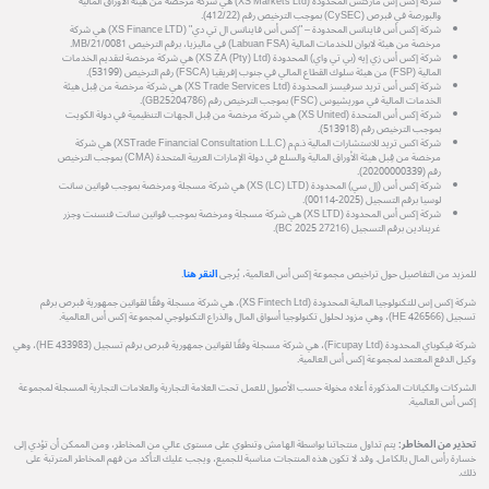
شركة إكس إس ماركتس المحدودة (XS Markets Ltd) هي شركة مرخصة من هيئة الأوراق المالية
والبورصة في قبرص (CySEC) بموجب الترخيص رقم (412/22).
شركة إكس أس فاينانس المحدودة – "إكس أس فاينانس ال تي دي" (XS Finance LTD) هي شركة
مرخصة من هيئة لابوان للخدمات المالية (Labuan FSA) في ماليزيا، برقم الترخيص MB/21/0081.
شركة إكس أس زي إيه (بي تي واي) المحدودة (XS ZA (Pty) Ltd) هي شركة مرخصة لتقديم الخدمات
المالية (FSP) من هيئة سلوك القطاع المالي في جنوب إفريقيا (FSCA) رقم الترخيص (53199).
شركة إكس أس تريد سرفيسز المحدودة (XS Trade Services Ltd) هي شركة مرخصة من قِبل هيئة
الخدمات المالية في موريشيوس (FSC) بموجب الترخيص رقم (GB25204786).
شركة إكس أس المتحدة (XS United) هي شركة مرخصة من قِبل الجهات التنظيمية في دولة الكويت
بموجب الترخيص رقم (513918).
شركة اكس تريد للاستشارات المالية ذ.م.م (XSTrade Financial Consultation L.L.C) هي شركة
مرخصة من قِبل هيئة الأوراق المالية والسلع في دولة الإمارات العربية المتحدة (CMA) بموجب الترخيص
رقم (20200000339).
شركة إكس أس (إل سي) المحدودة (XS (LC) LTD) هي شركة مسجلة ومرخصة بموجب قوانين سانت
لوسيا برقم التسجيل (2025-00114).
شركة إكس أس المحدودة (XS LTD) هي شركة مسجلة ومرخصة بموجب قوانين سانت فنسنت وجزر
غرينادين برقم التسجيل (27216 BC 2025).
للمزيد من التفاصيل حول تراخيص مجموعة إكس أس العالمية، يُرجى
النقر هنا
.
شركة إكس إس للتكنولوجيا المالية المحدودة (XS Fintech Ltd)، هي شركة مسجلة وفقًا لقوانين جمهورية قبرص برقم
تسجيل (HE 426566)، وهي مزود لحلول تكنولوجيا أسواق المال والذراع التكنولوجي لمجموعة إكس أس العالمية.
شركة فيكوباي المحدودة (Ficupay Ltd)، هي شركة مسجلة وفقًا لقوانين جمهورية قبرص برقم تسجيل (HE 433983)، وهي
وكيل الدفع المعتمد لمجموعة إكس أس العالمية.
الشركات والكيانات المذكورة أعلاه مخولة حسب الأصول للعمل تحت العلامة التجارية والعلامات التجارية المسجلة لمجموعة
إكس أس العالمية.
تحذير من المخاطر:
يتم تداول منتجاتنا بواسطة الهامش وتنطوي على مستوى عالي من المخاطر، ومن الممكن أن تؤدي إلى
خسارة رأس المال بالكامل. وقد لا تكون هذه المنتجات مناسبة للجميع، ويجب عليك التأكد من فهم المخاطر المترتبة على
ذلك.