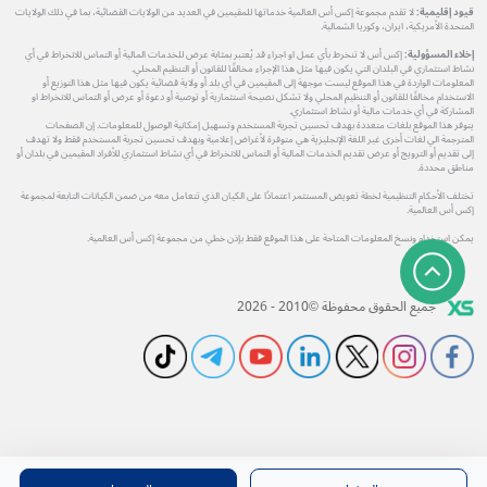
قيود إقليمية:
لا تقدم مجموعة إكس أس العالمية خدماتها للمقيمين في العديد من الولايات القضائية، بما في ذلك الولايات
المتحدة الأمريكية، ايران، وكوريا الشمالية.
إخلاء المسؤولية:
إكس أس لا تنخرط بأي عمل او اجراء قد يُعتبر بمثابة عرض للخدمات المالية أو التماس للانخراط في أي
نشاط استثماري في البلدان التي يكون فيها مثل هذا الإجراء مخالفًا للقانون أو التنظيم المحلي.
المعلومات الواردة في هذا الموقع ليست موجهة إلى المقيمين في أي بلد أو ولاية قضائية يكون فيها مثل هذا التوزيع أو
الاستخدام مخالفًا للقانون أو التنظيم المحلي ولا تشكل نصيحة استثمارية أو توصية أو دعوة أو عرض أو التماس للانخراط او
المشاركة في أي خدمات مالية أو نشاط استثماري.
يتوفر هذا الموقع بلغات متعددة بهدف تحسين تجربة المستخدم وتسهيل إمكانية الوصول للمعلومات. إن الصفحات
المترجمة الي لغات أخرى غير اللغة الإنجليزية هي متوفرة لأغراض إعلامية وبهدف تحسين تجربة المستخدم فقط ولا تهدف
إلى تقديم أو الترويج أو عرض تقديم الخدمات المالية أو التماس للانخراط في أي نشاط استثماري للأفراد المقيمين في بلدان أو
مناطق محددة.
تختلف الأحكام التنظيمية لخطة تعويض المستثمر اعتمادًا على الكيان الذي تتعامل معه من ضمن الكيانات التابعة لمجموعة
إكس أس العالمية.
يمكن استخدام ونسخ المعلومات المتاحة على هذا الموقع فقط بإذن خطي من مجموعة إكس أس العالمية.
جميع الحقوق محفوظة ©2010 - 2026