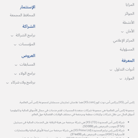
المزايا
الإستثمار
الجوائز
المحافظ المجمعة
الأنشطة
الشراكة
الأمان
برامج الشراكة
المركز الإعلامي
المؤسسات
المسؤولية
العروض
المعرفة
المسابقات
أدوات التداول
برامج الولاء
الموارد
برنامج ولاء شركاء
إكس أس (XS) و إكس أس دوت كوم (XS.com) هما علامتان تجاريتان مسجلتان لمجموعة إكس أس العالمية.
مجموعة إكس أس العالمية هي مجموعة شركات متعددة الجنسيات تقدم خدمات في مجال الأسواق المالية وتكنولوجيا
أسواق المال من خلال شركات وكيانات منظمة ومرخصة في مختلف الولايات القضائية حول العالم.
شركة إكس أس المحدودة (XS LTD) هي شركة مرخصة من هيئة الرقابة على الخدمات المالية في سيشيل
(FSA) بموجب الترخيص رقم (SD089).
شركة إكس إس برايم المحدودة (XS Prime Ltd) هي شركة مرخصة من لجنة الأوراق المالية والاستثمارات
الأسترالية (ASIC) بموجب الترخيص رقم (374409).