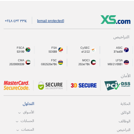
+۲٤۸ ٤۳۲ ۳۳۱٤
[email protected]
التراخيص
FSCA
FSA
CySEC
ASIC
53199
SD089
412/22
374409
CMA
FSC
MOCI
LFSA
2020000339
GB25204786
2024/786
MB/21/0081
الأمان
التداول
الحكاية
الأسواق
الوثائق
الحسابات
الوظائف
المنصات
التراخيص