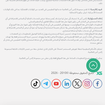
خسارة رأس المال بالكامل. وقد لا تكون هذه المنتجات مناسبة للجميع، ويجب عليك التأكد من فهم المخاطر المترتبة على
ذلك.
قيود إقليمية:
لا تقدم مجموعة إكس أس العالمية خدماتها للمقيمين في العديد من الولايات القضائية، بما في ذلك الولايات
المتحدة الأمريكية، ايران، وكوريا الشمالية.
إخلاء المسؤولية:
إكس أس لا تنخرط بأي عمل او اجراء قد يُعتبر بمثابة عرض للخدمات المالية أو التماس للانخراط في أي
نشاط استثماري في البلدان التي يكون فيها مثل هذا الإجراء مخالفًا للقانون أو التنظيم المحلي.
المعلومات الواردة في هذا الموقع ليست موجهة إلى المقيمين في أي بلد أو ولاية قضائية يكون فيها مثل هذا التوزيع أو
الاستخدام مخالفًا للقانون أو التنظيم المحلي ولا تشكل نصيحة استثمارية أو توصية أو دعوة أو عرض أو التماس للانخراط او
المشاركة في أي خدمات مالية أو نشاط استثماري.
يتوفر هذا الموقع بلغات متعددة بهدف تحسين تجربة المستخدم وتسهيل إمكانية الوصول للمعلومات. إن الصفحات
المترجمة الي لغات أخرى غير اللغة الإنجليزية هي متوفرة لأغراض إعلامية وبهدف تحسين تجربة المستخدم فقط ولا تهدف
إلى تقديم أو الترويج أو عرض تقديم الخدمات المالية أو التماس للانخراط في أي نشاط استثماري للأفراد المقيمين في بلدان أو
مناطق محددة.
تختلف الأحكام التنظيمية لخطة تعويض المستثمر اعتمادًا على الكيان الذي تتعامل معه من ضمن الكيانات التابعة لمجموعة
إكس أس العالمية.
يمكن استخدام ونسخ المعلومات المتاحة على هذا الموقع فقط بإذن خطي من مجموعة إكس أس العالمية.
جميع الحقوق محفوظة ©2010 - 2026