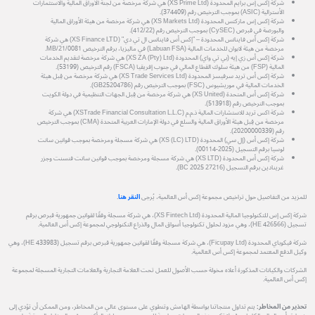
شركة إكس إس برايم المحدودة (XS Prime Ltd) هي شركة مرخصة من لجنة الأوراق المالية والاستثمارات
الأسترالية (ASIC) بموجب الترخيص رقم (374409).
شركة إكس إس ماركتس المحدودة (XS Markets Ltd) هي شركة مرخصة من هيئة الأوراق المالية
والبورصة في قبرص (CySEC) بموجب الترخيص رقم (412/22).
شركة إكس أس فاينانس المحدودة – "إكس أس فاينانس ال تي دي" (XS Finance LTD) هي شركة
مرخصة من هيئة لابوان للخدمات المالية (Labuan FSA) في ماليزيا، برقم الترخيص MB/21/0081.
شركة إكس أس زي إيه (بي تي واي) المحدودة (XS ZA (Pty) Ltd) هي شركة مرخصة لتقديم الخدمات
المالية (FSP) من هيئة سلوك القطاع المالي في جنوب إفريقيا (FSCA) رقم الترخيص (53199).
شركة إكس أس تريد سرفيسز المحدودة (XS Trade Services Ltd) هي شركة مرخصة من قِبل هيئة
الخدمات المالية في موريشيوس (FSC) بموجب الترخيص رقم (GB25204786).
شركة إكس أس المتحدة (XS United) هي شركة مرخصة من قِبل الجهات التنظيمية في دولة الكويت
بموجب الترخيص رقم (513918).
شركة اكس تريد للاستشارات المالية ذ.م.م (XSTrade Financial Consultation L.L.C) هي شركة
مرخصة من قِبل هيئة الأوراق المالية والسلع في دولة الإمارات العربية المتحدة (CMA) بموجب الترخيص
رقم (20200000339).
شركة إكس أس (إل سي) المحدودة (XS (LC) LTD) هي شركة مسجلة ومرخصة بموجب قوانين سانت
لوسيا برقم التسجيل (2025-00114).
شركة إكس أس المحدودة (XS LTD) هي شركة مسجلة ومرخصة بموجب قوانين سانت فنسنت وجزر
غرينادين برقم التسجيل (27216 BC 2025).
للمزيد من التفاصيل حول تراخيص مجموعة إكس أس العالمية، يُرجى
النقر هنا
.
شركة إكس إس للتكنولوجيا المالية المحدودة (XS Fintech Ltd)، هي شركة مسجلة وفقًا لقوانين جمهورية قبرص برقم
تسجيل (HE 426566)، وهي مزود لحلول تكنولوجيا أسواق المال والذراع التكنولوجي لمجموعة إكس أس العالمية.
شركة فيكوباي المحدودة (Ficupay Ltd)، هي شركة مسجلة وفقًا لقوانين جمهورية قبرص برقم تسجيل (HE 433983)، وهي
وكيل الدفع المعتمد لمجموعة إكس أس العالمية.
الشركات والكيانات المذكورة أعلاه مخولة حسب الأصول للعمل تحت العلامة التجارية والعلامات التجارية المسجلة لمجموعة
إكس أس العالمية.
تحذير من المخاطر:
يتم تداول منتجاتنا بواسطة الهامش وتنطوي على مستوى عالي من المخاطر، ومن الممكن أن تؤدي إلى