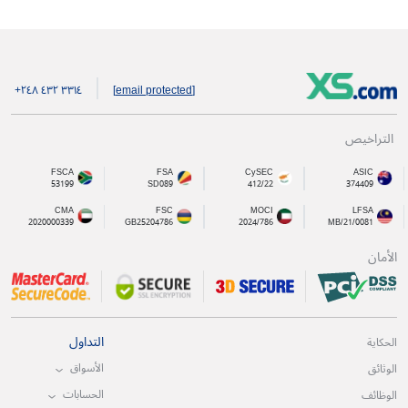
+۲٤۸ ٤۳۲ ۳۳۱٤
[email protected]
التراخيص
FSCA
FSA
CySEC
ASIC
53199
SD089
412/22
374409
CMA
FSC
MOCI
LFSA
2020000339
GB25204786
2024/786
MB/21/0081
الأمان
التداول
الحكاية
الأسواق
الوثائق
الحسابات
الوظائف