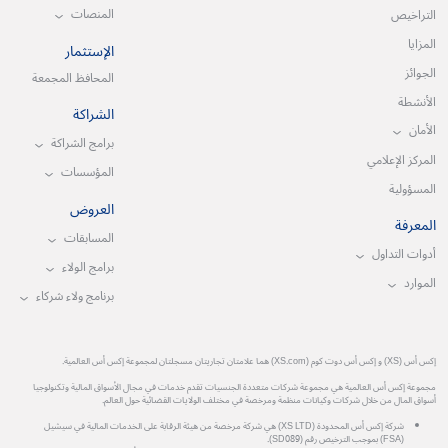
المنصات
التراخيص
المزايا
الإستثمار
الجوائز
المحافظ المجمعة
الأنشطة
الشراكة
الأمان
برامج الشراكة
المركز الإعلامي
المؤسسات
المسؤولية
العروض
المعرفة
المسابقات
أدوات التداول
برامج الولاء
الموارد
برنامج ولاء شركاء
إكس أس (XS) و إكس أس دوت كوم (XS.com) هما علامتان تجاريتان مسجلتان لمجموعة إكس أس العالمية.
مجموعة إكس أس العالمية هي مجموعة شركات متعددة الجنسيات تقدم خدمات في مجال الأسواق المالية وتكنولوجيا
أسواق المال من خلال شركات وكيانات منظمة ومرخصة في مختلف الولايات القضائية حول العالم.
شركة إكس أس المحدودة (XS LTD) هي شركة مرخصة من هيئة الرقابة على الخدمات المالية في سيشيل
(FSA) بموجب الترخيص رقم (SD089).