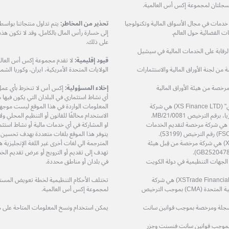
ات في مجال الأسواق المالية وتكنولوجيا
تحذير من المخاطر:
يتم تداول منتجاتنا بواس
 القضائية حول العالم.
إلى خسارة رأس المال بالكامل. وقد لا تكون هذ
على ذلك.
مرخصة من هيئة الرقابة على الخدمات المالية في سيشيل
قيود إقليمية:
لا تقدم مجموعة إكس أس العالمي
XS Prime Lt) هي شركة مرخصة من لجنة الأوراق المالية والاستثمارات
الولايات المتحدة الأمريكية، ايران، وكوريا الشمال
دودة (XS Markets Ltd) هي شركة مرخصة من هيئة الأوراق المالية
إخلاء المسؤولية:
إكس أس لا تنخرط بأي عمل او
أي نشاط استثماري في البلدان التي يكون فيها مثل
شركة إكس أس فاينانس المحدودة – "إكس أس فاينانس ال تي دي" (XS Finance LTD) هي شركة
المعلومات الواردة في هذا الموقع ليست موجهة إ
الاستخدام مخالفًا للقانون أو التنظيم المحلي 
ة إكس أس زي إيه (بي تي واي) المحدودة (XS ZA (Pty) Ltd) هي شركة مرخصة لتقديم الخدمات
او المشاركة في أي خدمات مالية أو نشاط استثم
يتوفر هذا الموقع بلغات متعددة بهدف تحسين
شركة إكس أس تريد سرفيسز المحدودة (XS Trade Services Ltd) هي شركة مرخصة من قِبل هيئة
المترجمة الي لغات أخرى غير اللغة الإنجليزي
تهدف إلى تقديم أو الترويج أو عرض تقديم الخد
ة مرخصة من قِبل الجهات التنظيمية في دولة الكويت
في بلدان أو مناطق محددة.
شركة اكس تريد للاستشارات المالية ذ.م.م (XSTrade Financial Consultation L.L.C) هي شركة
تختلف الأحكام التنظيمية لخطة تعويض المستثمر
مرخصة من قِبل هيئة الأوراق المالية والسلع في دولة الإمارات العربية المتحدة (CMA) بموجب الترخيص
لمجموعة إكس أس العالمية.
حدودة (XS (LC) LTD) هي شركة مسجلة ومرخصة بموجب قوانين سانت
يمكن استخدام ونسخ المعلومات المتاحة على 
 مسجلة ومرخصة بموجب قوانين سانت فنسنت وجزر