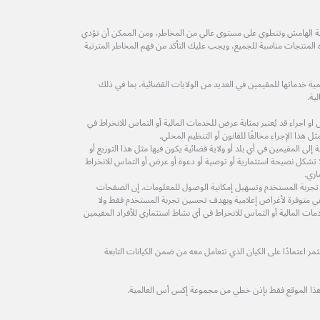
طة الهامش وتنطوي على مستوى عالي من المخاطر، ومن الممكن أن تؤدي
ه المنتجات مناسبة للجميع، ويجب عليك التأكد من فهم المخاطر المترتبة
ة خدماتها للمقيمين في العديد من الولايات القضائية، بما في ذلك
ية.
 اجراء قد يُعتبر بمثابة عرض للخدمات المالية أو التماس للانخراط في
 هذا الإجراء مخالفًا للقانون أو التنظيم المحلي.
لى المقيمين في أي بلد أو ولاية قضائية يكون فيها مثل هذا التوزيع أو
ولا تشكل نصيحة استثمارية أو توصية أو دعوة أو عرض أو التماس للانخراط
اري.
 تجربة المستخدم وتسهيل إمكانية الوصول للمعلومات. إن الصفحات
ة هي متوفرة لأغراض إعلامية وبهدف تحسين تجربة المستخدم فقط ولا
مات المالية أو التماس للانخراط في أي نشاط استثماري للأفراد المقيمين
 اعتمادًا على الكيان الذي تتعامل معه من ضمن الكيانات التابعة
هذا الموقع فقط بإذن خطي من مجموعة إكس أس العالمية.