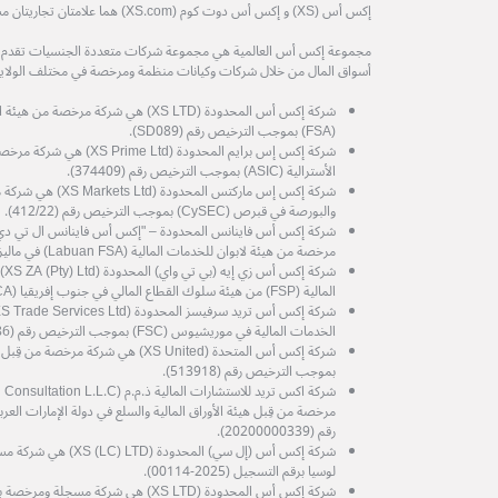
إكس أس (XS) و إكس أس دوت كوم (XS.com) هما علامتان تجاريتان مسجلتان لمجموعة إكس أس العالمية.
مجموعة إكس أس العالمية هي مجموعة شركات متعددة الجنسيات تقدم خدم
أسواق المال من خلال شركات وكيانات منظمة ومرخصة في مختلف الولايات
شركة إكس أس المحدودة (XS LTD) هي شركة 
(FSA) بموجب الترخيص رقم (SD089).
شركة إكس إس برايم المحدودة (d
الأسترالية (ASIC) بموجب الترخيص رقم (374409).
شركة إكس إس ماركتس المح
والبورصة في قبرص (CySEC) بموجب الترخيص رقم (412/22).
مرخصة من هيئة لابوان للخدمات المالية (Labuan FSA) في ماليزيا، برقم الترخيص MB/21/0081.
شرك
المالية (FSP) من هيئة سلوك القطاع المالي في جنوب إفريقيا (FSCA) رقم الترخيص (53199).
الخدمات المالية في موريشيوس (FSC) بموجب الترخيص رقم (GB25204786).
شركة إكس أس المتحدة (XS United) هي شرك
بموجب الترخيص رقم (513918).
رقم (20200000339).
شركة إكس أس (إل سي) الم
لوسيا برقم التسجيل (2025-00114).
شركة إكس أس المحدودة (XS LTD) هي شركة