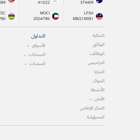
089
412/22
374409
FSC
MOCI
LFSA
786
2024/786
MB/21/0081
التداول
الحكاية
الوثائق
الأسواق
الوظائف
الحسابات
التراخيص
المنصات
المزايا
الجوائز
الأنشطة
الأمان
المركز الإعلامي
المسؤولية