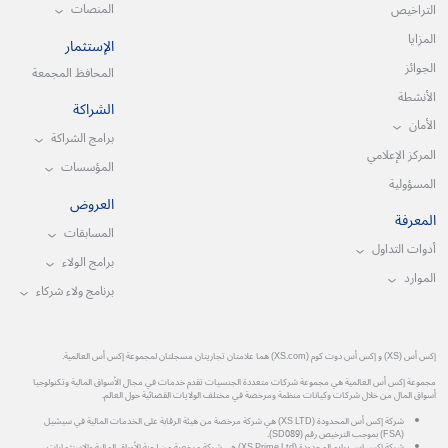
المنصات
التراخيص
المزايا
الإستثمار
الجوائز
المحافظ المجمعة
الأنشطة
الشراكة
الأمان
برامج الشراكة
المركز الإعلامي
المؤسسات
المسؤولية
العروض
المعرفة
المسابقات
أدوات التداول
برامج الولاء
الموارد
برنامج ولاء شركاء
إكس أس (XS) و إكس أس دوت كوم (XS.com) هما علامتان تجاريتان مسجلتان لمجموعة إكس أس العالمية.
مجموعة إكس أس العالمية هي مجموعة شركات متعددة الجنسيات تقدم خدمات في مجال الأسواق المالية وتكنولوجيا
أسواق المال من خلال شركات وكيانات منظمة ومرخصة في مختلف الولايات القضائية حول العالم.
شركة إكس أس المحدودة (XS LTD) هي شركة مرخصة من هيئة الرقابة على الخدمات المالية في سيشيل
(FSA) بموجب الترخيص رقم (SD089).
شركة إكس إس برايم المحدودة (XS Prime Ltd) هي شركة مرخصة من لجنة الأوراق المالية والاستثمارات