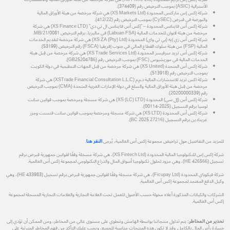
الأسترالية (ASIC) بموجب الترخيص رقم (374409).
شركة إكس إس ماركتس المحدودة (XS Markets Ltd) هي شركة مرخصة من هيئة الأوراق المالية
والبورصة في قبرص (CySEC) بموجب الترخيص رقم (412/22).
شركة إكس أس فاينانس المحدودة – "إكس أس فاينانس ال تي دي" (XS Finance LTD) هي شركة
مرخصة من هيئة لابوان للخدمات المالية (Labuan FSA) في ماليزيا، برقم الترخيص MB/21/0081.
شركة إكس أس زي إيه (بي تي واي) المحدودة (XS ZA (Pty) Ltd) هي شركة مرخصة لتقديم الخدمات
المالية (FSP) من هيئة سلوك القطاع المالي في جنوب إفريقيا (FSCA) رقم الترخيص (53199).
شركة إكس أس تريد سرفيسز المحدودة (XS Trade Services Ltd) هي شركة مرخصة من قِبل هيئة
الخدمات المالية في موريشيوس (FSC) بموجب الترخيص رقم (GB25204786).
شركة إكس أس المتحدة (XS United) هي شركة مرخصة من قِبل الجهات التنظيمية في دولة الكويت
بموجب الترخيص رقم (513918).
شركة اكس تريد للاستشارات المالية ذ.م.م (XSTrade Financial Consultation L.L.C) هي شركة
مرخصة من قِبل هيئة الأوراق المالية والسلع في دولة الإمارات العربية المتحدة (CMA) بموجب الترخيص
رقم (20200000339).
شركة إكس أس (إل سي) المحدودة (XS (LC) LTD) هي شركة مسجلة ومرخصة بموجب قوانين سانت
لوسيا برقم التسجيل (2025-00114).
شركة إكس أس المحدودة (XS LTD) هي شركة مسجلة ومرخصة بموجب قوانين سانت فنسنت وجزر
غرينادين برقم التسجيل (27216 BC 2025).
للمزيد من التفاصيل حول تراخيص مجموعة إكس أس العالمية، يُرجى
النقر هنا
.
شركة إكس إس للتكنولوجيا المالية المحدودة (XS Fintech Ltd)، هي شركة مسجلة وفقًا لقوانين جمهورية قبرص برقم
تسجيل (HE 426566)، وهي مزود لحلول تكنولوجيا أسواق المال والذراع التكنولوجي لمجموعة إكس أس العالمية.
شركة فيكوباي المحدودة (Ficupay Ltd)، هي شركة مسجلة وفقًا لقوانين جمهورية قبرص برقم تسجيل (HE 433983)، وهي
وكيل الدفع المعتمد لمجموعة إكس أس العالمية.
الشركات والكيانات المذكورة أعلاه مخولة حسب الأصول للعمل تحت العلامة التجارية والعلامات التجارية المسجلة لمجموعة
إكس أس العالمية.
تحذير من المخاطر:
يتم تداول منتجاتنا بواسطة الهامش وتنطوي على مستوى عالي من المخاطر، ومن الممكن أن تؤدي إلى
خسارة رأس المال بالكامل. وقد لا تكون هذه المنتجات مناسبة للجميع، ويجب عليك التأكد من فهم المخاطر المترتبة على