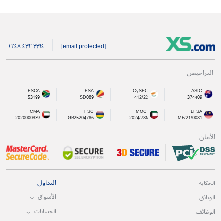
+۲٤۸ ٤۳۲ ۳۳۱٤
[email protected]
التراخيص
FSCA
FSA
CySEC
ASIC
53199
SD089
412/22
374409
CMA
FSC
MOCI
LFSA
2020000339
GB25204786
2024/786
MB/21/0081
الأمان
التداول
الحكاية
الأسواق
الوثائق
الحسابات
الوظائف