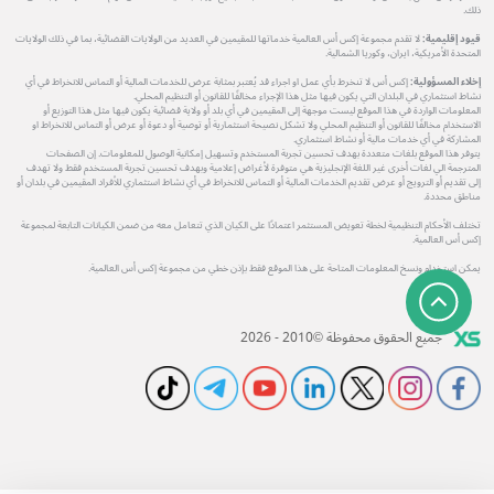
ذلك.
قيود إقليمية:
لا تقدم مجموعة إكس أس العالمية خدماتها للمقيمين في العديد من الولايات القضائية، بما في ذلك الولايات
المتحدة الأمريكية، ايران، وكوريا الشمالية.
إخلاء المسؤولية:
إكس أس لا تنخرط بأي عمل او اجراء قد يُعتبر بمثابة عرض للخدمات المالية أو التماس للانخراط في أي
نشاط استثماري في البلدان التي يكون فيها مثل هذا الإجراء مخالفًا للقانون أو التنظيم المحلي.
المعلومات الواردة في هذا الموقع ليست موجهة إلى المقيمين في أي بلد أو ولاية قضائية يكون فيها مثل هذا التوزيع أو
الاستخدام مخالفًا للقانون أو التنظيم المحلي ولا تشكل نصيحة استثمارية أو توصية أو دعوة أو عرض أو التماس للانخراط او
المشاركة في أي خدمات مالية أو نشاط استثماري.
يتوفر هذا الموقع بلغات متعددة بهدف تحسين تجربة المستخدم وتسهيل إمكانية الوصول للمعلومات. إن الصفحات
المترجمة الي لغات أخرى غير اللغة الإنجليزية هي متوفرة لأغراض إعلامية وبهدف تحسين تجربة المستخدم فقط ولا تهدف
إلى تقديم أو الترويج أو عرض تقديم الخدمات المالية أو التماس للانخراط في أي نشاط استثماري للأفراد المقيمين في بلدان أو
مناطق محددة.
تختلف الأحكام التنظيمية لخطة تعويض المستثمر اعتمادًا على الكيان الذي تتعامل معه من ضمن الكيانات التابعة لمجموعة
إكس أس العالمية.
يمكن استخدام ونسخ المعلومات المتاحة على هذا الموقع فقط بإذن خطي من مجموعة إكس أس العالمية.
جميع الحقوق محفوظة ©2010 - 2026