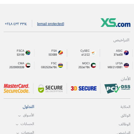
+۲٤۸ ٤۳۲ ۳۳۱٤
[email protected]
التراخيص
FSCA
FSA
CySEC
ASIC
53199
SD089
412/22
374409
CMA
FSC
MOCI
LFSA
2020000339
GB25204786
2024/786
MB/21/0081
الأمان
التداول
الحكاية
الأسواق
الوثائق
الحسابات
الوظائف
المنصات
التراخيص