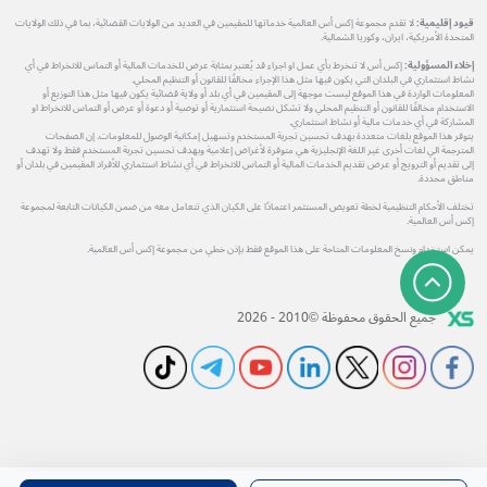
قيود إقليمية:
لا تقدم مجموعة إكس أس العالمية خدماتها للمقيمين في العديد من الولايات القضائية، بما في ذلك الولايات
المتحدة الأمريكية، ايران، وكوريا الشمالية.
إخلاء المسؤولية:
إكس أس لا تنخرط بأي عمل او اجراء قد يُعتبر بمثابة عرض للخدمات المالية أو التماس للانخراط في أي
نشاط استثماري في البلدان التي يكون فيها مثل هذا الإجراء مخالفًا للقانون أو التنظيم المحلي.
المعلومات الواردة في هذا الموقع ليست موجهة إلى المقيمين في أي بلد أو ولاية قضائية يكون فيها مثل هذا التوزيع أو
الاستخدام مخالفًا للقانون أو التنظيم المحلي ولا تشكل نصيحة استثمارية أو توصية أو دعوة أو عرض أو التماس للانخراط او
المشاركة في أي خدمات مالية أو نشاط استثماري.
يتوفر هذا الموقع بلغات متعددة بهدف تحسين تجربة المستخدم وتسهيل إمكانية الوصول للمعلومات. إن الصفحات
المترجمة الي لغات أخرى غير اللغة الإنجليزية هي متوفرة لأغراض إعلامية وبهدف تحسين تجربة المستخدم فقط ولا تهدف
إلى تقديم أو الترويج أو عرض تقديم الخدمات المالية أو التماس للانخراط في أي نشاط استثماري للأفراد المقيمين في بلدان أو
مناطق محددة.
تختلف الأحكام التنظيمية لخطة تعويض المستثمر اعتمادًا على الكيان الذي تتعامل معه من ضمن الكيانات التابعة لمجموعة
إكس أس العالمية.
يمكن استخدام ونسخ المعلومات المتاحة على هذا الموقع فقط بإذن خطي من مجموعة إكس أس العالمية.
جميع الحقوق محفوظة ©2010 - 2026