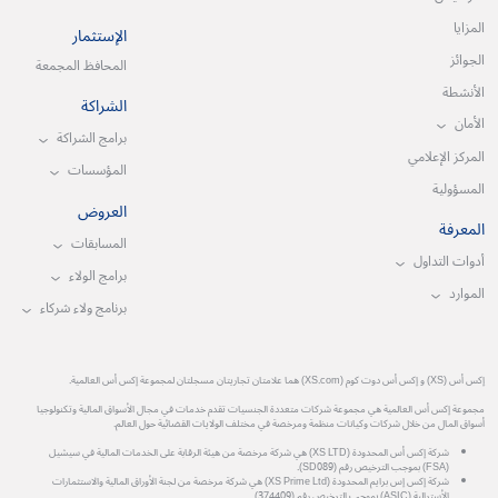
المزايا
الإستثمار
الجوائز
المحافظ المجمعة
الأنشطة
الشراكة
الأمان
برامج الشراكة
المركز الإعلامي
المؤسسات
المسؤولية
العروض
المعرفة
المسابقات
أدوات التداول
برامج الولاء
الموارد
برنامج ولاء شركاء
إكس أس (XS) و إكس أس دوت كوم (XS.com) هما علامتان تجاريتان مسجلتان لمجموعة إكس أس العالمية.
مجموعة إكس أس العالمية هي مجموعة شركات متعددة الجنسيات تقدم خدمات في مجال الأسواق المالية وتكنولوجيا
أسواق المال من خلال شركات وكيانات منظمة ومرخصة في مختلف الولايات القضائية حول العالم.
شركة إكس أس المحدودة (XS LTD) هي شركة مرخصة من هيئة الرقابة على الخدمات المالية في سيشيل
(FSA) بموجب الترخيص رقم (SD089).
شركة إكس إس برايم المحدودة (XS Prime Ltd) هي شركة مرخصة من لجنة الأوراق المالية والاستثمارات
الأسترالية (ASIC) بموجب الترخيص رقم (374409).