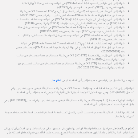
شركة إكس إس ماركتس المحدودة (XS Markets Ltd) هي شركة مرخصة من هيئة الأوراق المالية
والبورصة في قبرص (CySEC) بموجب الترخيص رقم (412/22).
شركة إكس أس فاينانس المحدودة – "إكس أس فاينانس ال تي دي" (XS Finance LTD) هي شركة
مرخصة من هيئة لابوان للخدمات المالية (Labuan FSA) في ماليزيا، برقم الترخيص MB/21/0081.
شركة إكس أس زي إيه (بي تي واي) المحدودة (XS ZA (Pty) Ltd) هي شركة مرخصة لتقديم الخدمات
المالية (FSP) من هيئة سلوك القطاع المالي في جنوب إفريقيا (FSCA) رقم الترخيص (53199).
شركة إكس أس تريد سرفيسز المحدودة (XS Trade Services Ltd) هي شركة مرخصة من قِبل هيئة
الخدمات المالية في موريشيوس (FSC) بموجب الترخيص رقم (GB25204786).
شركة إكس أس المتحدة (XS United) هي شركة مرخصة من قِبل الجهات التنظيمية في دولة الكويت
بموجب الترخيص رقم (513918).
شركة اكس تريد للاستشارات المالية ذ.م.م (XSTrade Financial Consultation L.L.C) هي شركة
مرخصة من قِبل هيئة الأوراق المالية والسلع في دولة الإمارات العربية المتحدة (CMA) بموجب الترخيص
رقم (20200000339).
شركة إكس أس (إل سي) المحدودة (XS (LC) LTD) هي شركة مسجلة ومرخصة بموجب قوانين سانت
لوسيا برقم التسجيل (2025-00114).
شركة إكس أس المحدودة (XS LTD) هي شركة مسجلة ومرخصة بموجب قوانين سانت فنسنت وجزر
غرينادين برقم التسجيل (27216 BC 2025).
للمزيد من التفاصيل حول تراخيص مجموعة إكس أس العالمية، يُرجى
النقر هنا
.
شركة إكس إس للتكنولوجيا المالية المحدودة (XS Fintech Ltd)، هي شركة مسجلة وفقًا لقوانين جمهورية قبرص برقم
تسجيل (HE 426566)، وهي مزود لحلول تكنولوجيا أسواق المال والذراع التكنولوجي لمجموعة إكس أس العالمية.
شركة فيكوباي المحدودة (Ficupay Ltd)، هي شركة مسجلة وفقًا لقوانين جمهورية قبرص برقم تسجيل (HE 433983)، وهي
وكيل الدفع المعتمد لمجموعة إكس أس العالمية.
الشركات والكيانات المذكورة أعلاه مخولة حسب الأصول للعمل تحت العلامة التجارية والعلامات التجارية المسجلة لمجموعة
إكس أس العالمية.
تحذير من المخاطر:
يتم تداول منتجاتنا بواسطة الهامش وتنطوي على مستوى عالي من المخاطر، ومن الممكن أن تؤدي إلى
خسارة رأس المال بالكامل. وقد لا تكون هذه المنتجات مناسبة للجميع، ويجب عليك التأكد من فهم المخاطر المترتبة على
ذلك.