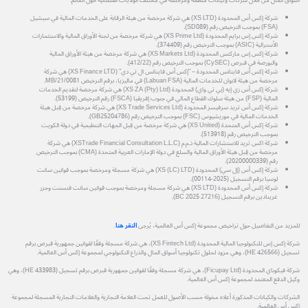
أسواق المال من خلال شركات وكيانات منظمة ومرخصة في مختلف الولايات القضائية حول العالم.
شركة إكس أس المحدودة (XS LTD) هي شركة مرخصة من هيئة الرقابة على الخدمات المالية في سيشيل
(FSA) بموجب الترخيص رقم (SD089).
شركة إكس إس برايم المحدودة (XS Prime Ltd) هي شركة مرخصة من لجنة الأوراق المالية والاستثمارات
الأسترالية (ASIC) بموجب الترخيص رقم (374409).
شركة إكس إس ماركتس المحدودة (XS Markets Ltd) هي شركة مرخصة من هيئة الأوراق المالية
والبورصة في قبرص (CySEC) بموجب الترخيص رقم (412/22).
شركة إكس أس فاينانس المحدودة – "إكس أس فاينانس ال تي دي" (XS Finance LTD) هي شركة
مرخصة من هيئة لابوان للخدمات المالية (Labuan FSA) في ماليزيا، برقم الترخيص MB/21/0081.
شركة إكس أس زي إيه (بي تي واي) المحدودة (XS ZA (Pty) Ltd) هي شركة مرخصة لتقديم الخدمات
المالية (FSP) من هيئة سلوك القطاع المالي في جنوب إفريقيا (FSCA) رقم الترخيص (53199).
شركة إكس أس تريد سرفيسز المحدودة (XS Trade Services Ltd) هي شركة مرخصة من قِبل هيئة
الخدمات المالية في موريشيوس (FSC) بموجب الترخيص رقم (GB25204786).
شركة إكس أس المتحدة (XS United) هي شركة مرخصة من قِبل الجهات التنظيمية في دولة الكويت
بموجب الترخيص رقم (513918).
شركة اكس تريد للاستشارات المالية ذ.م.م (XSTrade Financial Consultation L.L.C) هي شركة
مرخصة من قِبل هيئة الأوراق المالية والسلع في دولة الإمارات العربية المتحدة (CMA) بموجب الترخيص
رقم (20200000339).
شركة إكس أس (إل سي) المحدودة (XS (LC) LTD) هي شركة مسجلة ومرخصة بموجب قوانين سانت
لوسيا برقم التسجيل (2025-00114).
شركة إكس أس المحدودة (XS LTD) هي شركة مسجلة ومرخصة بموجب قوانين سانت فنسنت وجزر
غرينادين برقم التسجيل (27216 BC 2025).
للمزيد من التفاصيل حول تراخيص مجموعة إكس أس العالمية، يُرجى
النقر هنا
.
شركة إكس إس للتكنولوجيا المالية المحدودة (XS Fintech Ltd)، هي شركة مسجلة وفقًا لقوانين جمهورية قبرص برقم
تسجيل (HE 426566)، وهي مزود لحلول تكنولوجيا أسواق المال والذراع التكنولوجي لمجموعة إكس أس العالمية.
شركة فيكوباي المحدودة (Ficupay Ltd)، هي شركة مسجلة وفقًا لقوانين جمهورية قبرص برقم تسجيل (HE 433983)، وهي
وكيل الدفع المعتمد لمجموعة إكس أس العالمية.
الشركات والكيانات المذكورة أعلاه مخولة حسب الأصول للعمل تحت العلامة التجارية والعلامات التجارية المسجلة لمجموعة
إكس أس العالمية.