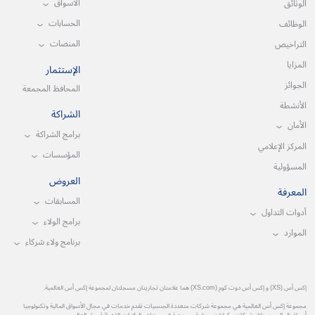
الأسواق
الوثائق
الحسابات
الوظائف
المنصات
التراخيص
المزايا
الإستثمار
الجوائز
المحافظ المجمعة
الأنشطة
الشراكة
الأمان
برامج الشراكة
المركز الإعلامي
المؤسسات
المسؤولية
العروض
المعرفة
المسابقات
أدوات التداول
برامج الولاء
الموارد
برنامج ولاء شركاء
إكس أس (XS) و إكس أس دوت كوم (XS.com) هما علامتان تجاريتان مسجلتان لمجموعة إكس أس العالمية.
مجموعة إكس أس العالمية هي مجموعة شركات متعددة الجنسيات تقدم خدمات في مجال الأسواق المالية وتكنولوجيا