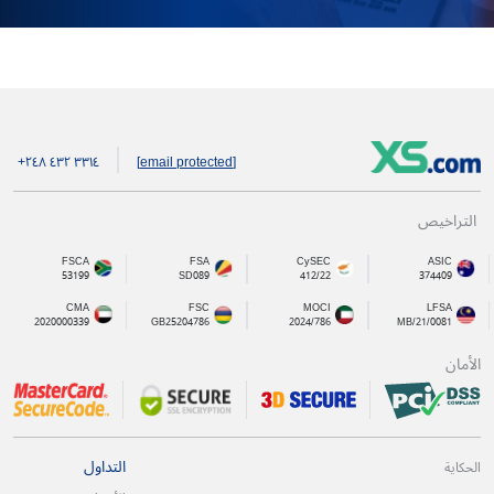
+۲٤۸ ٤۳۲ ۳۳۱٤
[email protected]
التراخيص
FSCA
FSA
CySEC
ASIC
53199
SD089
412/22
374409
CMA
FSC
MOCI
LFSA
2020000339
GB25204786
2024/786
MB/21/0081
الأمان
التداول
الحكاية