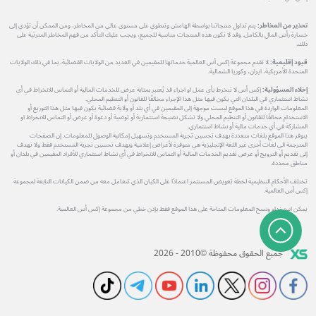
تحذير من المخاطر:
يتم تداول منتجاتنا بواسطة الهامش وتنطوي على مستوى عالي من المخاطر، ومن الممكن أن تؤدي إلى
خسارة رأس المال بالكامل. وقد لا تكون هذه المنتجات مناسبة للجميع، ويجب عليك التأكد من فهم المخاطر المترتبة على
ذلك.
قيود إقليمية:
لا تقدم مجموعة إكس أس العالمية خدماتها للمقيمين في العديد من الولايات القضائية، بما في ذلك الولايات
المتحدة الأمريكية، ايران، وكوريا الشمالية.
إخلاء المسؤولية:
إكس أس لا تنخرط بأي عمل او اجراء قد يُعتبر بمثابة عرض للخدمات المالية أو التماس للانخراط في أي
نشاط استثماري في البلدان التي يكون فيها مثل هذا الإجراء مخالفًا للقانون أو التنظيم المحلي.
المعلومات الواردة في هذا الموقع ليست موجهة إلى المقيمين في أي بلد أو ولاية قضائية يكون فيها مثل هذا التوزيع أو
الاستخدام مخالفًا للقانون أو التنظيم المحلي ولا تشكل نصيحة استثمارية أو توصية أو دعوة أو عرض أو التماس للانخراط او
المشاركة في أي خدمات مالية أو نشاط استثماري.
يتوفر هذا الموقع بلغات متعددة بهدف تحسين تجربة المستخدم وتسهيل إمكانية الوصول للمعلومات. إن الصفحات
المترجمة الي لغات أخرى غير اللغة الإنجليزية هي متوفرة لأغراض إعلامية وبهدف تحسين تجربة المستخدم فقط ولا تهدف
إلى تقديم أو الترويج أو عرض تقديم الخدمات المالية أو التماس للانخراط في أي نشاط استثماري للأفراد المقيمين في بلدان أو
مناطق محددة.
تختلف الأحكام التنظيمية لخطة تعويض المستثمر اعتمادًا على الكيان الذي تتعامل معه من ضمن الكيانات التابعة لمجموعة
إكس أس العالمية.
يمكن استخدام ونسخ المعلومات المتاحة على هذا الموقع فقط بإذن خطي من مجموعة إكس أس العالمية.
جميع الحقوق محفوظة ©2010 - 2026