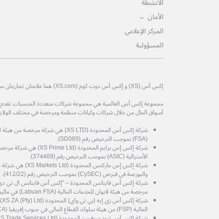
الأنشطة
الأمان
المركز الإعلامي
المسؤولية
إكس أس (XS) و إكس أس دوت كوم (XS.com) هما علامتان تجاريتان مسجلتان لمجموعة إكس أس العالمية.
مجموعة إكس أس العالمية هي مجموعة شركات متعددة الجنسيات تقدم خدم
أسواق المال من خلال شركات وكيانات منظمة ومرخصة في مختلف الولايات
شركة إكس أس المحدودة (XS LTD) هي شركة 
(FSA) بموجب الترخيص رقم (SD089).
شركة إكس إس برايم المحدودة (d
الأسترالية (ASIC) بموجب الترخيص رقم (374409).
شركة إكس إس ماركتس المح
والبورصة في قبرص (CySEC) بموجب الترخيص رقم (412/22).
مرخصة من هيئة لابوان للخدمات المالية (Labuan FSA) في ماليزيا، برقم الترخيص MB/21/0081.
شرك
المالية (FSP) من هيئة سلوك القطاع المالي في جنوب إفريقيا (FSCA) رقم الترخيص (53199).