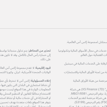
ات في مجال الأسواق المالية وتكنولوجيا
تحذير من المخاطر:
يتم تداول منتجاتنا بواس
 القضائية حول العالم.
إلى خسارة رأس المال بالكامل. وقد لا تكون هذ
على ذلك.
مرخصة من هيئة الرقابة على الخدمات المالية في سيشيل
قيود إقليمية:
لا تقدم مجموعة إكس أس العالمي
XS Prime Lt) هي شركة مرخصة من لجنة الأوراق المالية والاستثمارات
الولايات المتحدة الأمريكية، ايران، وكوريا الشمال
دودة (XS Markets Ltd) هي شركة مرخصة من هيئة الأوراق المالية
إخلاء المسؤولية:
إكس أس لا تنخرط بأي عمل او
أي نشاط استثماري في البلدان التي يكون فيها مثل
شركة إكس أس فاينانس المحدودة – "إكس أس فاينانس ال تي دي" (XS Finance LTD) هي شركة
المعلومات الواردة في هذا الموقع ليست موجهة إ
الاستخدام مخالفًا للقانون أو التنظيم المحلي 
ة إكس أس زي إيه (بي تي واي) المحدودة (XS ZA (Pty) Ltd) هي شركة مرخصة لتقديم الخدمات
او المشاركة في أي خدمات مالية أو نشاط استثم
يتوفر هذا الموقع بلغات متعددة بهدف تحسين
شركة إكس أس تريد سرفيسز المحدودة (XS Trade Services Ltd) هي شركة مرخصة من قِبل هيئة
المترجمة الي لغات أخرى غير اللغة الإنجليزي