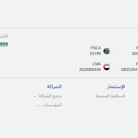
الأما
FSCA
53199
SD
CMA
2020000339
GB25204
الإستثمار
الشراكة
المحافظ المجمعة
برامج الشراكة
المؤسسات