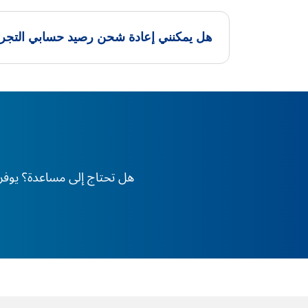
هل يمكنني إعادة شحن رصيد حسابي التجر
هل تحتاج إلى مساعدة؟ يوفر XS دعم الخبراء على مدار 24 ساعة طوال أيام الأسبوع، في أي وقت وفي أي مكان في العا