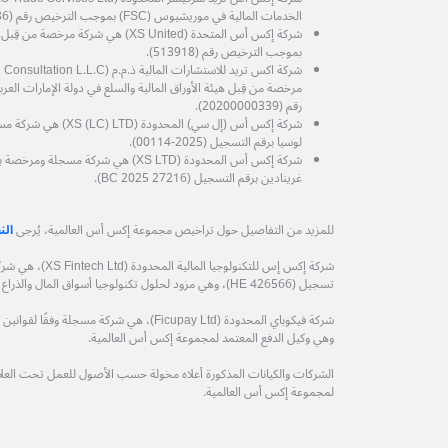
الخدمات المالية في موريشيوس (FSC) بموجب الترخيص رقم (GB25204786).
شركة إكس أس المتحدة (XS United) هي شرك
بموجب الترخيص رقم (513918).
رقم (20200000339).
شركة إكس أس (إل سي) الم
لوسيا برقم التسجيل (2025-00114).
شركة إكس أس المحدودة (XS LTD) هي شركة
غرينادين برقم التسجيل (27216 BC 2025).
للمزيد من التفاصيل حول تراخيص مجموعة إكس أس العالمية، يُرجى
الن
شركة إكس إس للتكنول
تسجيل (HE 426566)، وهي مزود لحلول تكنولوجيا أسواق المال والذراع التكنولوجي لمجموعة إكس أس العالمية.
وهي وكيل الدفع المعتمد لمجموعة إكس أس العالمية.
الشركات والكيانات المذكورة أعلاه مخولة حسب الأصول للعمل تحت العلامة
لمجموعة إكس أس العالمية.