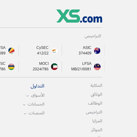
التراخيص
FSA
CySEC
ASIC
089
412/22
374409
FSC
MOCI
LFSA
786
2024/786
MB/21/0081
التداول
الحكاية
الوثائق
الأسواق
الوظائف
الحسابات
التراخيص
المنصات
المزايا
الجوائز