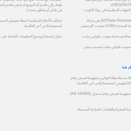
تهدف إلى تقديم أو الترويج أو عرض تقديم الخد
ة مرخصة من قِبل الجهات التنظيمية في دولة الكويت
في بلدان أو مناطق محددة.
شركة اكس تريد للاستشارات المالية ذ.م.م (XSTrade Financial Consultation L.L.C) هي شركة
تختلف الأحكام التنظيمية لخطة تعويض المستثمر
مرخصة من قِبل هيئة الأوراق المالية والسلع في دولة الإمارات العربية المتحدة (CMA) بموجب الترخيص
لمجموعة إكس أس العالمية.
حدودة (XS (LC) LTD) هي شركة مسجلة ومرخصة بموجب قوانين سانت
يمكن استخدام ونسخ المعلومات المتاحة على 
 مسجلة ومرخصة بموجب قوانين سانت فنسنت وجزر
قر هنا
.
وجيا المالية المحدودة (XS Fintech Ltd)، هي شركة مسجلة وفقًا لقوانين جمهورية قبرص برقم
شركة فيكوباي المحدودة (Ficupay Ltd)، هي شركة مسجلة وفقًا لقوانين جمهورية قبرص برقم تسجيل (HE 433983)،
 التجارية والعلامات التجارية المسجلة