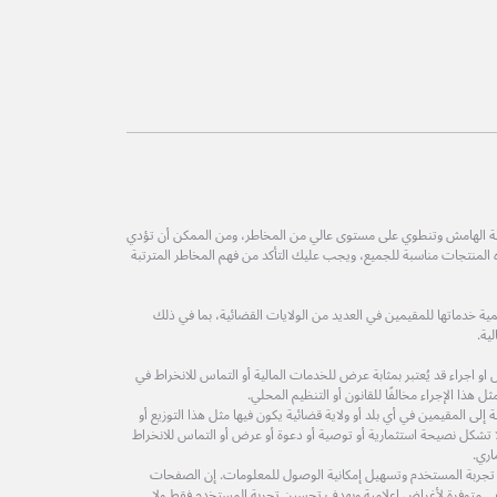
طة الهامش وتنطوي على مستوى عالي من المخاطر، ومن الممكن أن تؤدي
ه المنتجات مناسبة للجميع، ويجب عليك التأكد من فهم المخاطر المترتبة
ة خدماتها للمقيمين في العديد من الولايات القضائية، بما في ذلك
ية.
 اجراء قد يُعتبر بمثابة عرض للخدمات المالية أو التماس للانخراط في
 هذا الإجراء مخالفًا للقانون أو التنظيم المحلي.
لى المقيمين في أي بلد أو ولاية قضائية يكون فيها مثل هذا التوزيع أو
ولا تشكل نصيحة استثمارية أو توصية أو دعوة أو عرض أو التماس للانخراط
اري.
 تجربة المستخدم وتسهيل إمكانية الوصول للمعلومات. إن الصفحات
ة هي متوفرة لأغراض إعلامية وبهدف تحسين تجربة المستخدم فقط ولا