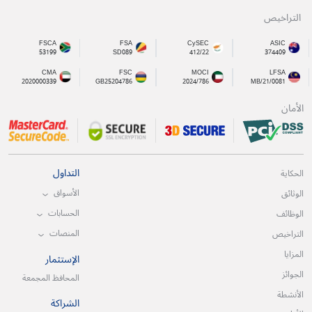
التراخيص
FSCA
FSA
CySEC
ASIC
53199
SD089
412/22
374409
CMA
FSC
MOCI
LFSA
2020000339
GB25204786
2024/786
MB/21/0081
الأمان
التداول
الحكاية
الأسواق
الوثائق
الحسابات
الوظائف
المنصات
التراخيص
المزايا
الإستثمار
الجوائز
المحافظ المجمعة
الأنشطة
الشراكة