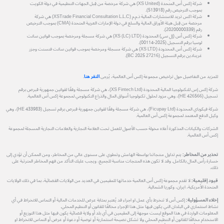
شركة إكس أس المتحدة (XS United) هي شركة مرخصة من قِبل الجهات التنظيمية في دولة الكويت
بموجب الترخيص رقم (513918).
شركة اكس تريد للاستشارات المالية ذ.م.م (XSTrade Financial Consultation L.L.C) هي شركة
مرخصة من قِبل هيئة الأوراق المالية والسلع في دولة الإمارات العربية المتحدة (CMA) بموجب الترخيص
رقم (20200000339).
شركة إكس أس (إل سي) المحدودة (XS (LC) LTD) هي شركة مسجلة ومرخصة بموجب قوانين سانت
لوسيا برقم التسجيل (2025-00114).
شركة إكس أس المحدودة (XS LTD) هي شركة مسجلة ومرخصة بموجب قوانين سانت فنسنت وجزر
غرينادين برقم التسجيل (27216 BC 2025).
للمزيد من التفاصيل حول تراخيص مجموعة إكس أس العالمية، يُرجى
النقر هنا
.
شركة إكس إس للتكنولوجيا المالية المحدودة (XS Fintech Ltd)، هي شركة مسجلة وفقًا لقوانين جمهورية قبرص برقم
تسجيل (HE 426566)، وهي مزود لحلول تكنولوجيا أسواق المال والذراع التكنولوجي لمجموعة إكس أس العالمية.
شركة فيكوباي المحدودة (Ficupay Ltd)، هي شركة مسجلة وفقًا لقوانين جمهورية قبرص برقم تسجيل (HE 433983)، وهي
وكيل الدفع المعتمد لمجموعة إكس أس العالمية.
الشركات والكيانات المذكورة أعلاه مخولة حسب الأصول للعمل تحت العلامة التجارية والعلامات التجارية المسجلة لمجموعة
إكس أس العالمية.
تحذير من المخاطر:
يتم تداول منتجاتنا بواسطة الهامش وتنطوي على مستوى عالي من المخاطر، ومن الممكن أن تؤدي إلى
خسارة رأس المال بالكامل. وقد لا تكون هذه المنتجات مناسبة للجميع، ويجب عليك التأكد من فهم المخاطر المترتبة على
ذلك.
قيود إقليمية:
لا تقدم مجموعة إكس أس العالمية خدماتها للمقيمين في العديد من الولايات القضائية، بما في ذلك الولايات
المتحدة الأمريكية، ايران، وكوريا الشمالية.
إخلاء المسؤولية:
إكس أس لا تنخرط بأي عمل او اجراء قد يُعتبر بمثابة عرض للخدمات المالية أو التماس للانخراط في أي
نشاط استثماري في البلدان التي يكون فيها مثل هذا الإجراء مخالفًا للقانون أو التنظيم المحلي.
المعلومات الواردة في هذا الموقع ليست موجهة إلى المقيمين في أي بلد أو ولاية قضائية يكون فيها مثل هذا التوزيع أو
الاستخدام مخالفًا للقانون أو التنظيم المحلي ولا تشكل نصيحة استثمارية أو توصية أو دعوة أو عرض أو التماس للانخراط او