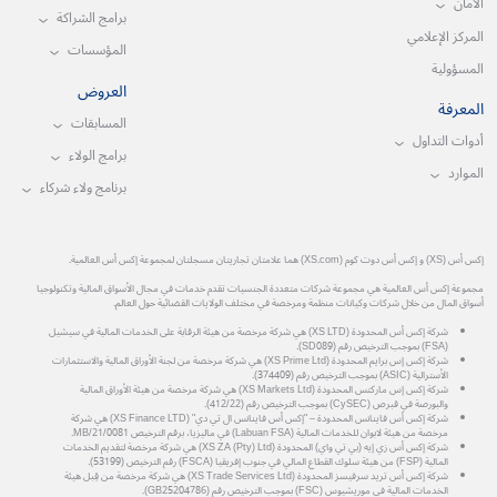
الأمان
برامج الشراكة
المركز الإعلامي
المؤسسات
المسؤولية
العروض
المعرفة
المسابقات
أدوات التداول
برامج الولاء
الموارد
برنامج ولاء شركاء
إكس أس (XS) و إكس أس دوت كوم (XS.com) هما علامتان تجاريتان مسجلتان لمجموعة إكس أس العالمية.
مجموعة إكس أس العالمية هي مجموعة شركات متعددة الجنسيات تقدم خدمات في مجال الأسواق المالية وتكنولوجيا
أسواق المال من خلال شركات وكيانات منظمة ومرخصة في مختلف الولايات القضائية حول العالم.
شركة إكس أس المحدودة (XS LTD) هي شركة مرخصة من هيئة الرقابة على الخدمات المالية في سيشيل
(FSA) بموجب الترخيص رقم (SD089).
شركة إكس إس برايم المحدودة (XS Prime Ltd) هي شركة مرخصة من لجنة الأوراق المالية والاستثمارات
الأسترالية (ASIC) بموجب الترخيص رقم (374409).
شركة إكس إس ماركتس المحدودة (XS Markets Ltd) هي شركة مرخصة من هيئة الأوراق المالية
والبورصة في قبرص (CySEC) بموجب الترخيص رقم (412/22).
شركة إكس أس فاينانس المحدودة – "إكس أس فاينانس ال تي دي" (XS Finance LTD) هي شركة
مرخصة من هيئة لابوان للخدمات المالية (Labuan FSA) في ماليزيا، برقم الترخيص MB/21/0081.
شركة إكس أس زي إيه (بي تي واي) المحدودة (XS ZA (Pty) Ltd) هي شركة مرخصة لتقديم الخدمات
المالية (FSP) من هيئة سلوك القطاع المالي في جنوب إفريقيا (FSCA) رقم الترخيص (53199).
شركة إكس أس تريد سرفيسز المحدودة (XS Trade Services Ltd) هي شركة مرخصة من قِبل هيئة
الخدمات المالية في موريشيوس (FSC) بموجب الترخيص رقم (GB25204786).