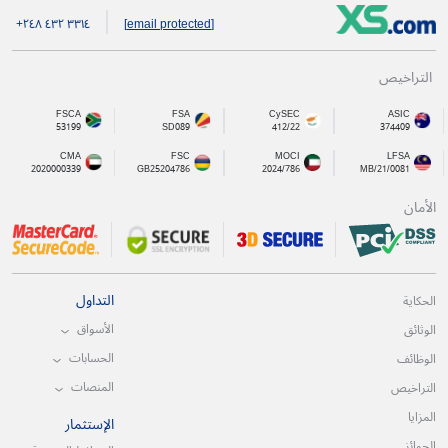
+۲٤۸ ٤۳۲ ۳۳۱٤
[email protected]
التراخيص
FSCA
FSA
CySEC
ASIC
53199
SD089
412/22
374409
CMA
FSC
MOCI
LFSA
2020000339
GB25204786
2024/786
MB/21/0081
الأمان
التداول
الحكاية
الأسواق
الوثائق
الحسابات
الوظائف
المنصات
التراخيص
المزايا
الإستثمار
الجوائز