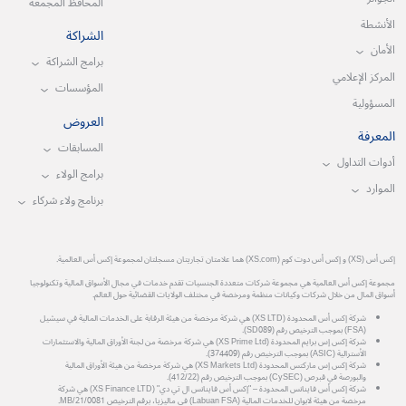
المحافظ المجمعة
الأنشطة
الشراكة
الأمان
برامج الشراكة
المركز الإعلامي
المؤسسات
المسؤولية
العروض
المعرفة
المسابقات
أدوات التداول
برامج الولاء
الموارد
برنامج ولاء شركاء
إكس أس (XS) و إكس أس دوت كوم (XS.com) هما علامتان تجاريتان مسجلتان لمجموعة إكس أس العالمية.
مجموعة إكس أس العالمية هي مجموعة شركات متعددة الجنسيات تقدم خدمات في مجال الأسواق المالية وتكنولوجيا
أسواق المال من خلال شركات وكيانات منظمة ومرخصة في مختلف الولايات القضائية حول العالم.
شركة إكس أس المحدودة (XS LTD) هي شركة مرخصة من هيئة الرقابة على الخدمات المالية في سيشيل
(FSA) بموجب الترخيص رقم (SD089).
شركة إكس إس برايم المحدودة (XS Prime Ltd) هي شركة مرخصة من لجنة الأوراق المالية والاستثمارات
الأسترالية (ASIC) بموجب الترخيص رقم (374409).
شركة إكس إس ماركتس المحدودة (XS Markets Ltd) هي شركة مرخصة من هيئة الأوراق المالية
والبورصة في قبرص (CySEC) بموجب الترخيص رقم (412/22).
شركة إكس أس فاينانس المحدودة – "إكس أس فاينانس ال تي دي" (XS Finance LTD) هي شركة
مرخصة من هيئة لابوان للخدمات المالية (Labuan FSA) في ماليزيا، برقم الترخيص MB/21/0081.