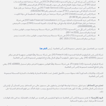
شركة إكس أس زي إيه (بي تي واي) المحدودة (XS ZA (Pty) Ltd) هي شركة مرخصة لتقديم الخدمات
المالية (FSP) من هيئة سلوك القطاع المالي في جنوب إفريقيا (FSCA) رقم الترخيص (53199).
شركة إكس أس تريد سرفيسز المحدودة (XS Trade Services Ltd) هي شركة مرخصة من قِبل هيئة
الخدمات المالية في موريشيوس (FSC) بموجب الترخيص رقم (GB25204786).
شركة إكس أس المتحدة (XS United) هي شركة مرخصة من قِبل الجهات التنظيمية في دولة الكويت
بموجب الترخيص رقم (513918).
شركة اكس تريد للاستشارات المالية ذ.م.م (XSTrade Financial Consultation L.L.C) هي شركة
مرخصة من قِبل هيئة الأوراق المالية والسلع في دولة الإمارات العربية المتحدة (CMA) بموجب الترخيص
رقم (20200000339).
شركة إكس أس (إل سي) المحدودة (XS (LC) LTD) هي شركة مسجلة ومرخصة بموجب قوانين سانت
لوسيا برقم التسجيل (2025-00114).
شركة إكس أس المحدودة (XS LTD) هي شركة مسجلة ومرخصة بموجب قوانين سانت فنسنت وجزر
غرينادين برقم التسجيل (27216 BC 2025).
للمزيد من التفاصيل حول تراخيص مجموعة إكس أس العالمية، يُرجى
النقر هنا
.
شركة إكس إس للتكنولوجيا المالية المحدودة (XS Fintech Ltd)، هي شركة مسجلة وفقًا لقوانين جمهورية قبرص برقم
تسجيل (HE 426566)، وهي مزود لحلول تكنولوجيا أسواق المال والذراع التكنولوجي لمجموعة إكس أس العالمية.
شركة فيكوباي المحدودة (Ficupay Ltd)، هي شركة مسجلة وفقًا لقوانين جمهورية قبرص برقم تسجيل (HE 433983)، وهي
وكيل الدفع المعتمد لمجموعة إكس أس العالمية.
الشركات والكيانات المذكورة أعلاه مخولة حسب الأصول للعمل تحت العلامة التجارية والعلامات التجارية المسجلة لمجموعة
إكس أس العالمية.
تحذير من المخاطر:
يتم تداول منتجاتنا بواسطة الهامش وتنطوي على مستوى عالي من المخاطر، ومن الممكن أن تؤدي إلى
خسارة رأس المال بالكامل. وقد لا تكون هذه المنتجات مناسبة للجميع، ويجب عليك التأكد من فهم المخاطر المترتبة على
ذلك.
قيود إقليمية:
لا تقدم مجموعة إكس أس العالمية خدماتها للمقيمين في العديد من الولايات القضائية، بما في ذلك الولايات
المتحدة الأمريكية، ايران، وكوريا الشمالية.