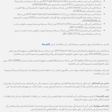
شركة إكس أس تريد سرفيسز المحدودة (XS Trade Services Ltd) هي شركة مرخصة من قِبل هيئة
الخدمات المالية في موريشيوس (FSC) بموجب الترخيص رقم (GB25204786).
شركة إكس أس المتحدة (XS United) هي شركة مرخصة من قِبل الجهات التنظيمية في دولة الكويت
بموجب الترخيص رقم (513918).
شركة اكس تريد للاستشارات المالية ذ.م.م (XSTrade Financial Consultation L.L.C) هي شركة
مرخصة من قِبل هيئة الأوراق المالية والسلع في دولة الإمارات العربية المتحدة (CMA) بموجب الترخيص
رقم (20200000339).
شركة إكس أس (إل سي) المحدودة (XS (LC) LTD) هي شركة مسجلة ومرخصة بموجب قوانين سانت
لوسيا برقم التسجيل (2025-00114).
شركة إكس أس المحدودة (XS LTD) هي شركة مسجلة ومرخصة بموجب قوانين سانت فنسنت وجزر
غرينادين برقم التسجيل (27216 BC 2025).
للمزيد من التفاصيل حول تراخيص مجموعة إكس أس العالمية، يُرجى
النقر هنا
.
شركة إكس إس للتكنولوجيا المالية المحدودة (XS Fintech Ltd)، هي شركة مسجلة وفقًا لقوانين جمهورية قبرص برقم
تسجيل (HE 426566)، وهي مزود لحلول تكنولوجيا أسواق المال والذراع التكنولوجي لمجموعة إكس أس العالمية.
شركة فيكوباي المحدودة (Ficupay Ltd)، هي شركة مسجلة وفقًا لقوانين جمهورية قبرص برقم تسجيل (HE 433983)، وهي
وكيل الدفع المعتمد لمجموعة إكس أس العالمية.
الشركات والكيانات المذكورة أعلاه مخولة حسب الأصول للعمل تحت العلامة التجارية والعلامات التجارية المسجلة لمجموعة
إكس أس العالمية.
تحذير من المخاطر:
يتم تداول منتجاتنا بواسطة الهامش وتنطوي على مستوى عالي من المخاطر، ومن الممكن أن تؤدي إلى
خسارة رأس المال بالكامل. وقد لا تكون هذه المنتجات مناسبة للجميع، ويجب عليك التأكد من فهم المخاطر المترتبة على
ذلك.
قيود إقليمية:
لا تقدم مجموعة إكس أس العالمية خدماتها للمقيمين في العديد من الولايات القضائية، بما في ذلك الولايات
المتحدة الأمريكية، ايران، وكوريا الشمالية.
إخلاء المسؤولية:
إكس أس لا تنخرط بأي عمل او اجراء قد يُعتبر بمثابة عرض للخدمات المالية أو التماس للانخراط في أي
نشاط استثماري في البلدان التي يكون فيها مثل هذا الإجراء مخالفًا للقانون أو التنظيم المحلي.