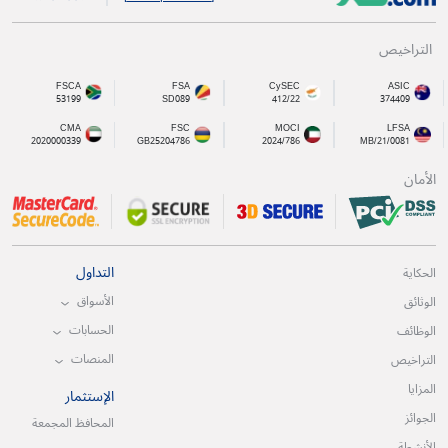
التراخيص
FSCA
FSA
CySEC
ASIC
53199
SD089
412/22
374409
CMA
FSC
MOCI
LFSA
2020000339
GB25204786
2024/786
MB/21/0081
الأمان
التداول
الحكاية
الأسواق
الوثائق
الحسابات
الوظائف
المنصات
التراخيص
المزايا
الإستثمار
الجوائز
المحافظ المجمعة
الأنشطة