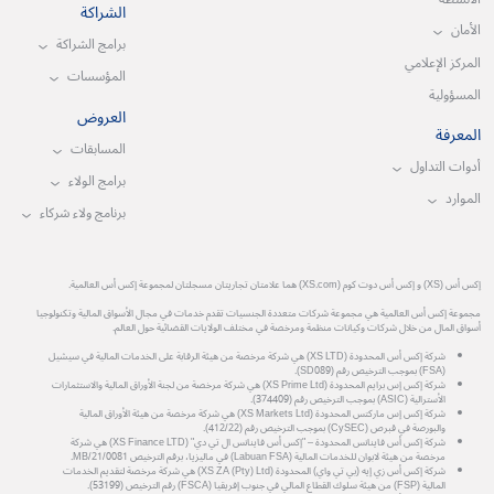
الشراكة
الأمان
برامج الشراكة
المركز الإعلامي
المؤسسات
المسؤولية
العروض
المعرفة
المسابقات
أدوات التداول
برامج الولاء
الموارد
برنامج ولاء شركاء
إكس أس (XS) و إكس أس دوت كوم (XS.com) هما علامتان تجاريتان مسجلتان لمجموعة إكس أس العالمية.
مجموعة إكس أس العالمية هي مجموعة شركات متعددة الجنسيات تقدم خدمات في مجال الأسواق المالية وتكنولوجيا
أسواق المال من خلال شركات وكيانات منظمة ومرخصة في مختلف الولايات القضائية حول العالم.
شركة إكس أس المحدودة (XS LTD) هي شركة مرخصة من هيئة الرقابة على الخدمات المالية في سيشيل
(FSA) بموجب الترخيص رقم (SD089).
شركة إكس إس برايم المحدودة (XS Prime Ltd) هي شركة مرخصة من لجنة الأوراق المالية والاستثمارات
الأسترالية (ASIC) بموجب الترخيص رقم (374409).
شركة إكس إس ماركتس المحدودة (XS Markets Ltd) هي شركة مرخصة من هيئة الأوراق المالية
والبورصة في قبرص (CySEC) بموجب الترخيص رقم (412/22).
شركة إكس أس فاينانس المحدودة – "إكس أس فاينانس ال تي دي" (XS Finance LTD) هي شركة
مرخصة من هيئة لابوان للخدمات المالية (Labuan FSA) في ماليزيا، برقم الترخيص MB/21/0081.
شركة إكس أس زي إيه (بي تي واي) المحدودة (XS ZA (Pty) Ltd) هي شركة مرخصة لتقديم الخدمات
المالية (FSP) من هيئة سلوك القطاع المالي في جنوب إفريقيا (FSCA) رقم الترخيص (53199).