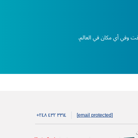
+۲٤۸ ٤۳۲ ۳۳۱٤
[email protected]
ن