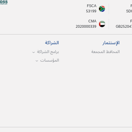
FSCA
53199
SD
CMA
2020000339
GB25204
الإستثمار
الشراكة
المحافظ المجمعة
برامج الشراكة
المؤسسات