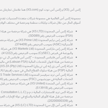
إكس أس (XS) و إكس أس دوت كوم (XS.com) هما علامتان تجاريتان مسجلتان لمجموعة إكس أس العالمية.
مجموعة إكس أس العالمية هي مجموعة شركات متعددة الجنسيات تقدم خدم
أسواق المال من خلال شركات وكيانات منظمة ومرخصة في مختلف الولايات
شركة إكس أس المحدودة (XS LTD) هي شركة 
(FSA) بموجب الترخيص رقم (SD089).
شركة إكس إس برايم المحدودة (d
الأسترالية (ASIC) بموجب الترخيص رقم (374409).
شركة إكس إس ماركتس المح
والبورصة في قبرص (CySEC) بموجب الترخيص رقم (412/22).
مرخصة من هيئة لابوان للخدمات المالية (Labuan FSA) في ماليزيا، برقم الترخيص MB/21/0081.
شرك
المالية (FSP) من هيئة سلوك القطاع المالي في جنوب إفريقيا (FSCA) رقم الترخيص (53199).
الخدمات المالية في موريشيوس (FSC) بموجب الترخيص رقم (GB25204786).
شركة إكس أس المتحدة (XS United) هي شرك
بموجب الترخيص رقم (513918).
رقم (20200000339).
شركة إكس أس (إل سي) الم