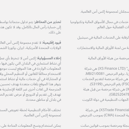
ات في مجال الأسواق المالية وتكنولوجيا
تحذير من المخاطر:
يتم تداول منتجاتنا بواس
 القضائية حول العالم.
إلى خسارة رأس المال بالكامل. وقد لا تكون هذ
على ذلك.
مرخصة من هيئة الرقابة على الخدمات المالية في سيشيل
قيود إقليمية:
لا تقدم مجموعة إكس أس العالمي
XS Prime Lt) هي شركة مرخصة من لجنة الأوراق المالية والاستثمارات
الولايات المتحدة الأمريكية، ايران، وكوريا الشمال
دودة (XS Markets Ltd) هي شركة مرخصة من هيئة الأوراق المالية
إخلاء المسؤولية:
إكس أس لا تنخرط بأي عمل او
أي نشاط استثماري في البلدان التي يكون فيها مثل
شركة إكس أس فاينانس المحدودة – "إكس أس فاينانس ال تي دي" (XS Finance LTD) هي شركة
المعلومات الواردة في هذا الموقع ليست موجهة إ
الاستخدام مخالفًا للقانون أو التنظيم المحلي 
ة إكس أس زي إيه (بي تي واي) المحدودة (XS ZA (Pty) Ltd) هي شركة مرخصة لتقديم الخدمات
او المشاركة في أي خدمات مالية أو نشاط استثم
يتوفر هذا الموقع بلغات متعددة بهدف تحسين
شركة إكس أس تريد سرفيسز المحدودة (XS Trade Services Ltd) هي شركة مرخصة من قِبل هيئة
المترجمة الي لغات أخرى غير اللغة الإنجليزي
تهدف إلى تقديم أو الترويج أو عرض تقديم الخد
ة مرخصة من قِبل الجهات التنظيمية في دولة الكويت
في بلدان أو مناطق محددة.
شركة اكس تريد للاستشارات المالية ذ.م.م (XSTrade Financial Consultation L.L.C) هي شركة
تختلف الأحكام التنظيمية لخطة تعويض المستثمر
مرخصة من قِبل هيئة الأوراق المالية والسلع في دولة الإمارات العربية المتحدة (CMA) بموجب الترخيص
لمجموعة إكس أس العالمية.
حدودة (XS (LC) LTD) هي شركة مسجلة ومرخصة بموجب قوانين سانت
يمكن استخدام ونسخ المعلومات المتاحة على 