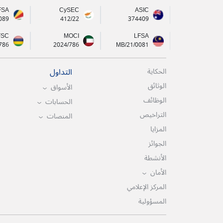
FSA
CySEC
ASIC
089
412/22
374409
FSC
MOCI
LFSA
786
2024/786
MB/21/0081
التداول
الحكاية
الوثائق
الأسواق
الوظائف
الحسابات
التراخيص
المنصات
المزايا
الجوائز
الأنشطة
الأمان
المركز الإعلامي
المسؤولية