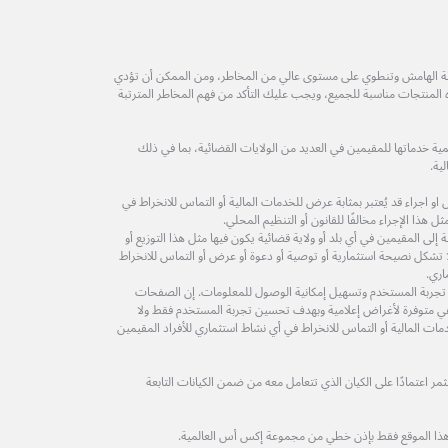
طة الهامش وتنطوي على مستوى عالي من المخاطر، ومن الممكن أن تؤدي
ه المنتجات مناسبة للجميع، ويجب عليك التأكد من فهم المخاطر المترتبة
ة خدماتها للمقيمين في العديد من الولايات القضائية، بما في ذلك
ية.
 اجراء قد يُعتبر بمثابة عرض للخدمات المالية أو التماس للانخراط في
 هذا الإجراء مخالفًا للقانون أو التنظيم المحلي.
لى المقيمين في أي بلد أو ولاية قضائية يكون فيها مثل هذا التوزيع أو
ولا تشكل نصيحة استثمارية أو توصية أو دعوة أو عرض أو التماس للانخراط
اري.
 تجربة المستخدم وتسهيل إمكانية الوصول للمعلومات. إن الصفحات
ة هي متوفرة لأغراض إعلامية وبهدف تحسين تجربة المستخدم فقط ولا
مات المالية أو التماس للانخراط في أي نشاط استثماري للأفراد المقيمين
 اعتمادًا على الكيان الذي تتعامل معه من ضمن الكيانات التابعة
هذا الموقع فقط بإذن خطي من مجموعة إكس أس العالمية.