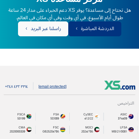
هل تحتاج إلى مساعدة؟ يوفر XS دعم الخبراء على مدار 24 ساعة
طوال أيام الأسبوع، في أي وقت وفي أي مكان في العالم.
الدردشة المباشرة
راسلنا عبر البريد
+۲٤۸ ٤۳۲ ۳۳۱٤
[email protected]
التراخيص
FSCA
FSA
CySEC
ASIC
53199
SD089
412/22
374409
CMA
FSC
MOCI
LFSA
2020000339
GB25204786
2024/786
MB/21/0081