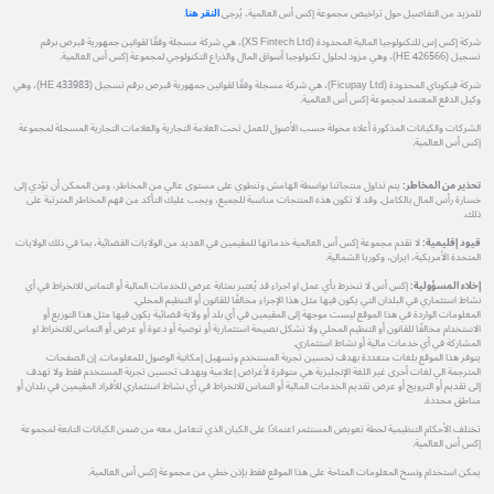
للمزيد من التفاصيل حول تراخيص مجموعة إكس أس العالمية، يُرجى
النقر هنا
.
شركة إكس إس للتكنولوجيا المالية المحدودة (XS Fintech Ltd)، هي شركة مسجلة وفقًا لقوانين جمهورية قبرص برقم
تسجيل (HE 426566)، وهي مزود لحلول تكنولوجيا أسواق المال والذراع التكنولوجي لمجموعة إكس أس العالمية.
شركة فيكوباي المحدودة (Ficupay Ltd)، هي شركة مسجلة وفقًا لقوانين جمهورية قبرص برقم تسجيل (HE 433983)، وهي
وكيل الدفع المعتمد لمجموعة إكس أس العالمية.
الشركات والكيانات المذكورة أعلاه مخولة حسب الأصول للعمل تحت العلامة التجارية والعلامات التجارية المسجلة لمجموعة
إكس أس العالمية.
تحذير من المخاطر:
يتم تداول منتجاتنا بواسطة الهامش وتنطوي على مستوى عالي من المخاطر، ومن الممكن أن تؤدي إلى
خسارة رأس المال بالكامل. وقد لا تكون هذه المنتجات مناسبة للجميع، ويجب عليك التأكد من فهم المخاطر المترتبة على
ذلك.
قيود إقليمية:
لا تقدم مجموعة إكس أس العالمية خدماتها للمقيمين في العديد من الولايات القضائية، بما في ذلك الولايات
المتحدة الأمريكية، ايران، وكوريا الشمالية.
إخلاء المسؤولية:
إكس أس لا تنخرط بأي عمل او اجراء قد يُعتبر بمثابة عرض للخدمات المالية أو التماس للانخراط في أي
نشاط استثماري في البلدان التي يكون فيها مثل هذا الإجراء مخالفًا للقانون أو التنظيم المحلي.
المعلومات الواردة في هذا الموقع ليست موجهة إلى المقيمين في أي بلد أو ولاية قضائية يكون فيها مثل هذا التوزيع أو
الاستخدام مخالفًا للقانون أو التنظيم المحلي ولا تشكل نصيحة استثمارية أو توصية أو دعوة أو عرض أو التماس للانخراط او
المشاركة في أي خدمات مالية أو نشاط استثماري.
يتوفر هذا الموقع بلغات متعددة بهدف تحسين تجربة المستخدم وتسهيل إمكانية الوصول للمعلومات. إن الصفحات
المترجمة الي لغات أخرى غير اللغة الإنجليزية هي متوفرة لأغراض إعلامية وبهدف تحسين تجربة المستخدم فقط ولا تهدف
إلى تقديم أو الترويج أو عرض تقديم الخدمات المالية أو التماس للانخراط في أي نشاط استثماري للأفراد المقيمين في بلدان أو
مناطق محددة.
تختلف الأحكام التنظيمية لخطة تعويض المستثمر اعتمادًا على الكيان الذي تتعامل معه من ضمن الكيانات التابعة لمجموعة
إكس أس العالمية.
يمكن استخدام ونسخ المعلومات المتاحة على هذا الموقع فقط بإذن خطي من مجموعة إكس أس العالمية.