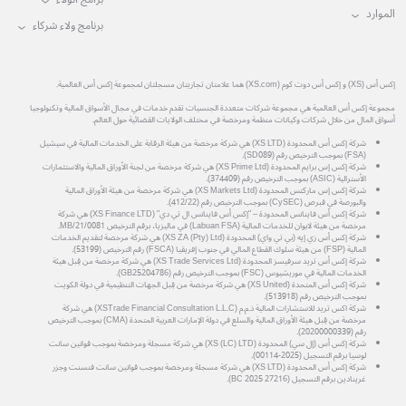
الموارد
برنامج ولاء شركاء
إكس أس (XS) و إكس أس دوت كوم (XS.com) هما علامتان تجاريتان مسجلتان لمجموعة إكس أس العالمية.
مجموعة إكس أس العالمية هي مجموعة شركات متعددة الجنسيات تقدم خدمات في مجال الأسواق المالية وتكنولوجيا
أسواق المال من خلال شركات وكيانات منظمة ومرخصة في مختلف الولايات القضائية حول العالم.
شركة إكس أس المحدودة (XS LTD) هي شركة مرخصة من هيئة الرقابة على الخدمات المالية في سيشيل
(FSA) بموجب الترخيص رقم (SD089).
شركة إكس إس برايم المحدودة (XS Prime Ltd) هي شركة مرخصة من لجنة الأوراق المالية والاستثمارات
الأسترالية (ASIC) بموجب الترخيص رقم (374409).
شركة إكس إس ماركتس المحدودة (XS Markets Ltd) هي شركة مرخصة من هيئة الأوراق المالية
والبورصة في قبرص (CySEC) بموجب الترخيص رقم (412/22).
شركة إكس أس فاينانس المحدودة – "إكس أس فاينانس ال تي دي" (XS Finance LTD) هي شركة
مرخصة من هيئة لابوان للخدمات المالية (Labuan FSA) في ماليزيا، برقم الترخيص MB/21/0081.
شركة إكس أس زي إيه (بي تي واي) المحدودة (XS ZA (Pty) Ltd) هي شركة مرخصة لتقديم الخدمات
المالية (FSP) من هيئة سلوك القطاع المالي في جنوب إفريقيا (FSCA) رقم الترخيص (53199).
شركة إكس أس تريد سرفيسز المحدودة (XS Trade Services Ltd) هي شركة مرخصة من قِبل هيئة
الخدمات المالية في موريشيوس (FSC) بموجب الترخيص رقم (GB25204786).
شركة إكس أس المتحدة (XS United) هي شركة مرخصة من قِبل الجهات التنظيمية في دولة الكويت
بموجب الترخيص رقم (513918).
شركة اكس تريد للاستشارات المالية ذ.م.م (XSTrade Financial Consultation L.L.C) هي شركة
مرخصة من قِبل هيئة الأوراق المالية والسلع في دولة الإمارات العربية المتحدة (CMA) بموجب الترخيص
رقم (20200000339).
شركة إكس أس (إل سي) المحدودة (XS (LC) LTD) هي شركة مسجلة ومرخصة بموجب قوانين سانت
لوسيا برقم التسجيل (2025-00114).
شركة إكس أس المحدودة (XS LTD) هي شركة مسجلة ومرخصة بموجب قوانين سانت فنسنت وجزر
غرينادين برقم التسجيل (27216 BC 2025).