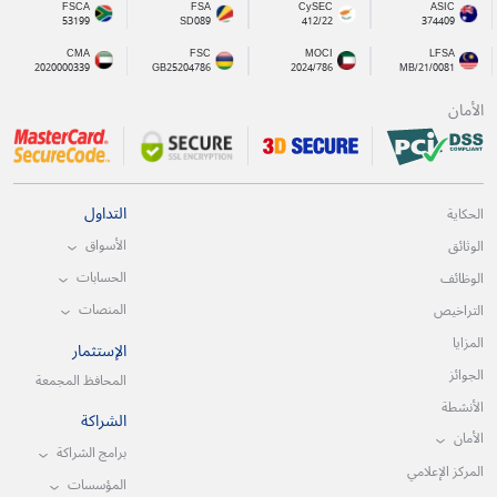
FSCA
FSA
CySEC
ASIC
53199
SD089
412/22
374409
CMA
FSC
MOCI
LFSA
2020000339
GB25204786
2024/786
MB/21/0081
الأمان
التداول
الحكاية
الأسواق
الوثائق
الحسابات
الوظائف
المنصات
التراخيص
المزايا
الإستثمار
الجوائز
المحافظ المجمعة
الأنشطة
الشراكة
الأمان
برامج الشراكة
المركز الإعلامي
المؤسسات