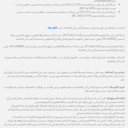
رقم (20200000339).
شركة إكس أس (إل سي) المحدودة (XS (LC) LTD) هي شركة مسجلة ومرخصة بموجب قوانين سانت
لوسيا برقم التسجيل (2025-00114).
شركة إكس أس المحدودة (XS LTD) هي شركة مسجلة ومرخصة بموجب قوانين سانت فنسنت وجزر
غرينادين برقم التسجيل (27216 BC 2025).
للمزيد من التفاصيل حول تراخيص مجموعة إكس أس العالمية، يُرجى
النقر هنا
.
شركة إكس إس للتكنولوجيا المالية المحدودة (XS Fintech Ltd)، هي شركة مسجلة وفقًا لقوانين جمهورية قبرص برقم
تسجيل (HE 426566)، وهي مزود لحلول تكنولوجيا أسواق المال والذراع التكنولوجي لمجموعة إكس أس العالمية.
شركة فيكوباي المحدودة (Ficupay Ltd)، هي شركة مسجلة وفقًا لقوانين جمهورية قبرص برقم تسجيل (HE 433983)، وهي
وكيل الدفع المعتمد لمجموعة إكس أس العالمية.
الشركات والكيانات المذكورة أعلاه مخولة حسب الأصول للعمل تحت العلامة التجارية والعلامات التجارية المسجلة لمجموعة
إكس أس العالمية.
تحذير من المخاطر:
يتم تداول منتجاتنا بواسطة الهامش وتنطوي على مستوى عالي من المخاطر، ومن الممكن أن تؤدي إلى
خسارة رأس المال بالكامل. وقد لا تكون هذه المنتجات مناسبة للجميع، ويجب عليك التأكد من فهم المخاطر المترتبة على
ذلك.
قيود إقليمية:
لا تقدم مجموعة إكس أس العالمية خدماتها للمقيمين في العديد من الولايات القضائية، بما في ذلك الولايات
المتحدة الأمريكية، ايران، وكوريا الشمالية.
إخلاء المسؤولية:
إكس أس لا تنخرط بأي عمل او اجراء قد يُعتبر بمثابة عرض للخدمات المالية أو التماس للانخراط في أي
نشاط استثماري في البلدان التي يكون فيها مثل هذا الإجراء مخالفًا للقانون أو التنظيم المحلي.
المعلومات الواردة في هذا الموقع ليست موجهة إلى المقيمين في أي بلد أو ولاية قضائية يكون فيها مثل هذا التوزيع أو
الاستخدام مخالفًا للقانون أو التنظيم المحلي ولا تشكل نصيحة استثمارية أو توصية أو دعوة أو عرض أو التماس للانخراط او
المشاركة في أي خدمات مالية أو نشاط استثماري.
يتوفر هذا الموقع بلغات متعددة بهدف تحسين تجربة المستخدم وتسهيل إمكانية الوصول للمعلومات. إن الصفحات
المترجمة الي لغات أخرى غير اللغة الإنجليزية هي متوفرة لأغراض إعلامية وبهدف تحسين تجربة المستخدم فقط ولا تهدف
إلى تقديم أو الترويج أو عرض تقديم الخدمات المالية أو التماس للانخراط في أي نشاط استثماري للأفراد المقيمين في بلدان أو