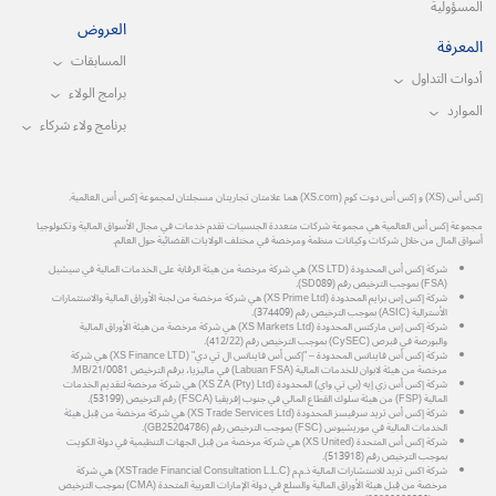
المسؤولية
العروض
المعرفة
المسابقات
أدوات التداول
برامج الولاء
الموارد
برنامج ولاء شركاء
إكس أس (XS) و إكس أس دوت كوم (XS.com) هما علامتان تجاريتان مسجلتان لمجموعة إكس أس العالمية.
مجموعة إكس أس العالمية هي مجموعة شركات متعددة الجنسيات تقدم خدمات في مجال الأسواق المالية وتكنولوجيا
أسواق المال من خلال شركات وكيانات منظمة ومرخصة في مختلف الولايات القضائية حول العالم.
شركة إكس أس المحدودة (XS LTD) هي شركة مرخصة من هيئة الرقابة على الخدمات المالية في سيشيل
(FSA) بموجب الترخيص رقم (SD089).
شركة إكس إس برايم المحدودة (XS Prime Ltd) هي شركة مرخصة من لجنة الأوراق المالية والاستثمارات
الأسترالية (ASIC) بموجب الترخيص رقم (374409).
شركة إكس إس ماركتس المحدودة (XS Markets Ltd) هي شركة مرخصة من هيئة الأوراق المالية
والبورصة في قبرص (CySEC) بموجب الترخيص رقم (412/22).
شركة إكس أس فاينانس المحدودة – "إكس أس فاينانس ال تي دي" (XS Finance LTD) هي شركة
مرخصة من هيئة لابوان للخدمات المالية (Labuan FSA) في ماليزيا، برقم الترخيص MB/21/0081.
شركة إكس أس زي إيه (بي تي واي) المحدودة (XS ZA (Pty) Ltd) هي شركة مرخصة لتقديم الخدمات
المالية (FSP) من هيئة سلوك القطاع المالي في جنوب إفريقيا (FSCA) رقم الترخيص (53199).
شركة إكس أس تريد سرفيسز المحدودة (XS Trade Services Ltd) هي شركة مرخصة من قِبل هيئة
الخدمات المالية في موريشيوس (FSC) بموجب الترخيص رقم (GB25204786).
شركة إكس أس المتحدة (XS United) هي شركة مرخصة من قِبل الجهات التنظيمية في دولة الكويت
بموجب الترخيص رقم (513918).
شركة اكس تريد للاستشارات المالية ذ.م.م (XSTrade Financial Consultation L.L.C) هي شركة
مرخصة من قِبل هيئة الأوراق المالية والسلع في دولة الإمارات العربية المتحدة (CMA) بموجب الترخيص