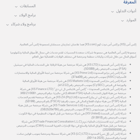
المعرفة
المسابقات
أدوات التداول
برامج الولاء
الموارد
برنامج ولاء شركاء
إكس أس (XS) و إكس أس دوت كوم (XS.com) هما علامتان تجاريتان مسجلتان لمجموعة إكس أس العالمية.
مجموعة إكس أس العالمية هي مجموعة شركات متعددة الجنسيات تقدم خدمات في مجال الأسواق المالية وتكنولوجيا
أسواق المال من خلال شركات وكيانات منظمة ومرخصة في مختلف الولايات القضائية حول العالم.
شركة إكس أس المحدودة (XS LTD) هي شركة مرخصة من هيئة الرقابة على الخدمات المالية في سيشيل
(FSA) بموجب الترخيص رقم (SD089).
شركة إكس إس برايم المحدودة (XS Prime Ltd) هي شركة مرخصة من لجنة الأوراق المالية والاستثمارات
الأسترالية (ASIC) بموجب الترخيص رقم (374409).
شركة إكس إس ماركتس المحدودة (XS Markets Ltd) هي شركة مرخصة من هيئة الأوراق المالية
والبورصة في قبرص (CySEC) بموجب الترخيص رقم (412/22).
شركة إكس أس فاينانس المحدودة – "إكس أس فاينانس ال تي دي" (XS Finance LTD) هي شركة
مرخصة من هيئة لابوان للخدمات المالية (Labuan FSA) في ماليزيا، برقم الترخيص MB/21/0081.
شركة إكس أس زي إيه (بي تي واي) المحدودة (XS ZA (Pty) Ltd) هي شركة مرخصة لتقديم الخدمات
المالية (FSP) من هيئة سلوك القطاع المالي في جنوب إفريقيا (FSCA) رقم الترخيص (53199).
شركة إكس أس تريد سرفيسز المحدودة (XS Trade Services Ltd) هي شركة مرخصة من قِبل هيئة
الخدمات المالية في موريشيوس (FSC) بموجب الترخيص رقم (GB25204786).
شركة إكس أس المتحدة (XS United) هي شركة مرخصة من قِبل الجهات التنظيمية في دولة الكويت
بموجب الترخيص رقم (513918).
شركة اكس تريد للاستشارات المالية ذ.م.م (XSTrade Financial Consultation L.L.C) هي شركة
مرخصة من قِبل هيئة الأوراق المالية والسلع في دولة الإمارات العربية المتحدة (CMA) بموجب الترخيص
رقم (20200000339).
شركة إكس أس (إل سي) المحدودة (XS (LC) LTD) هي شركة مسجلة ومرخصة بموجب قوانين سانت
لوسيا برقم التسجيل (2025-00114).