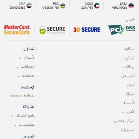
CMA
FSC
MOCI
LFSA
2020000339
GB25204786
2024/786
MB/21/0081
الأمان
التداول
الحكاية
الأسواق
الوثائق
الحسابات
الوظائف
المنصات
التراخيص
المزايا
الإستثمار
الجوائز
المحافظ المجمعة
الأنشطة
الشراكة
الأمان
برامج الشراكة
المركز الإعلامي
المؤسسات
المسؤولية
العروض