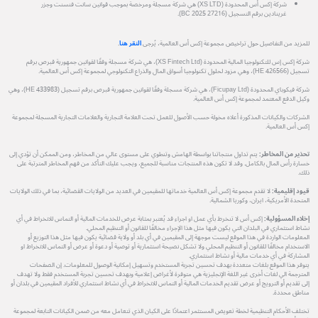
شركة إكس أس المحدودة (XS LTD) هي شركة مسجلة ومرخصة بموجب قوانين سانت فنسنت وجزر
غرينادين برقم التسجيل (27216 BC 2025).
للمزيد من التفاصيل حول تراخيص مجموعة إكس أس العالمية، يُرجى
النقر هنا
.
شركة إكس إس للتكنولوجيا المالية المحدودة (XS Fintech Ltd)، هي شركة مسجلة وفقًا لقوانين جمهورية قبرص برقم
تسجيل (HE 426566)، وهي مزود لحلول تكنولوجيا أسواق المال والذراع التكنولوجي لمجموعة إكس أس العالمية.
شركة فيكوباي المحدودة (Ficupay Ltd)، هي شركة مسجلة وفقًا لقوانين جمهورية قبرص برقم تسجيل (HE 433983)، وهي
وكيل الدفع المعتمد لمجموعة إكس أس العالمية.
الشركات والكيانات المذكورة أعلاه مخولة حسب الأصول للعمل تحت العلامة التجارية والعلامات التجارية المسجلة لمجموعة
إكس أس العالمية.
تحذير من المخاطر:
يتم تداول منتجاتنا بواسطة الهامش وتنطوي على مستوى عالي من المخاطر، ومن الممكن أن تؤدي إلى
خسارة رأس المال بالكامل. وقد لا تكون هذه المنتجات مناسبة للجميع، ويجب عليك التأكد من فهم المخاطر المترتبة على
ذلك.
قيود إقليمية:
لا تقدم مجموعة إكس أس العالمية خدماتها للمقيمين في العديد من الولايات القضائية، بما في ذلك الولايات
المتحدة الأمريكية، ايران، وكوريا الشمالية.
إخلاء المسؤولية:
إكس أس لا تنخرط بأي عمل او اجراء قد يُعتبر بمثابة عرض للخدمات المالية أو التماس للانخراط في أي
نشاط استثماري في البلدان التي يكون فيها مثل هذا الإجراء مخالفًا للقانون أو التنظيم المحلي.
المعلومات الواردة في هذا الموقع ليست موجهة إلى المقيمين في أي بلد أو ولاية قضائية يكون فيها مثل هذا التوزيع أو
الاستخدام مخالفًا للقانون أو التنظيم المحلي ولا تشكل نصيحة استثمارية أو توصية أو دعوة أو عرض أو التماس للانخراط او
المشاركة في أي خدمات مالية أو نشاط استثماري.
يتوفر هذا الموقع بلغات متعددة بهدف تحسين تجربة المستخدم وتسهيل إمكانية الوصول للمعلومات. إن الصفحات
المترجمة الي لغات أخرى غير اللغة الإنجليزية هي متوفرة لأغراض إعلامية وبهدف تحسين تجربة المستخدم فقط ولا تهدف
إلى تقديم أو الترويج أو عرض تقديم الخدمات المالية أو التماس للانخراط في أي نشاط استثماري للأفراد المقيمين في بلدان أو
مناطق محددة.
تختلف الأحكام التنظيمية لخطة تعويض المستثمر اعتمادًا على الكيان الذي تتعامل معه من ضمن الكيانات التابعة لمجموعة