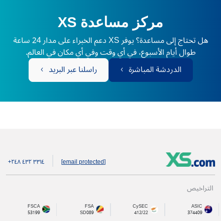
مركز مساعدة XS
هل تحتاج إلى مساعدة؟ يوفر XS دعم الخبراء على مدار 24 ساعة
طوال أيام الأسبوع، في أي وقت وفي أي مكان في العالم.
الدردشة المباشرة
راسلنا عبر البريد
+۲٤۸ ٤۳۲ ۳۳۱٤
[email protected]
التراخيص
FSCA
FSA
CySEC
ASIC
53199
SD089
412/22
374409