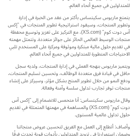
للمتداولين في جميع أنحاء العالم.
يتمتع ماريوس سكيتساس بأكثر من عقد من الخبرة في إدارة
وتطوير المنتجات، وسيقود استراتيجية تطوير المنتجات في "إكس
أس دوت كوم" (XS.com)، مع التركيز على تعزيز وتوسيع محفظة
منتجات الوسيط العالمي الحائز على جوائز متعددة. وتتمثل مهمته
في تقديم حلول مالية مبتكرة وموثوقة ومركزة على المستخدم تلبي
الاحتياجات المتطورة للمتداولين في جميع أنحاء العالم.
ويتميز ماريوس بنهجه العملي في إدارة المنتجات، ولديه سجل
حافل في قيادة فرق متعددة الوظائف، وتحسين تسليم المنتجات،
ودفع النمو من خلال تطوير المنتج بشكل مؤثر، وسيركز على إنشاء
منتجات توفر تجارب تداول سلسة وآمنة وفعالة.
وقال ماريوس سكيتساس: أنا متحمس للانضمام إلى "إكس أس
دوت كوم" (XS.com) والمساهمة في مهمتها المتمثلة في تقديم
حلول تداول عالمية المستوى.
وأضاف: أتطلع إلى العمل مع الفريق لتحسين عروض منتجاتنا
وضمان استمرارنا في تزويد المتداولين بأدوات قوية تحدث فرقًا