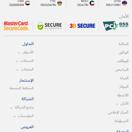
CMA
FSC
MOCI
LFSA
2020000339
GB25204786
2024/786
MB/21/0081
الأمان
التداول
الحكاية
الأسواق
الوثائق
الحسابات
الوظائف
المنصات
التراخيص
المزايا
الإستثمار
الجوائز
المحافظ المجمعة
الأنشطة
الشراكة
الأمان
برامج الشراكة
المركز الإعلامي
المؤسسات
المسؤولية
العروض
المعرفة