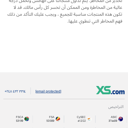
تحذير من المخاطر: يتم تداول منتجاتنا على الهامش وتحمل درجة
عالية من المخاطرة ومن الممكن أن تخسر كل رأس مالك. قد لا
تكون هذه المنتجات مناسبة للجميع ، ويجب عليك التأكد من ذلك
فهم المخاطر التي تنطوي عليها.
+۲٤۸ ٤۳۲ ۳۳۱٤
[email protected]
التراخيص
FSCA
FSA
CySEC
ASIC
53199
SD089
412/22
374409