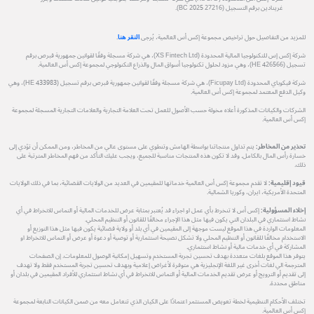
غرينادين برقم التسجيل (27216 BC 2025).
للمزيد من التفاصيل حول تراخيص مجموعة إكس أس العالمية، يُرجى
النقر هنا
.
شركة إكس إس للتكنولوجيا المالية المحدودة (XS Fintech Ltd)، هي شركة مسجلة وفقًا لقوانين جمهورية قبرص برقم
تسجيل (HE 426566)، وهي مزود لحلول تكنولوجيا أسواق المال والذراع التكنولوجي لمجموعة إكس أس العالمية.
شركة فيكوباي المحدودة (Ficupay Ltd)، هي شركة مسجلة وفقًا لقوانين جمهورية قبرص برقم تسجيل (HE 433983)، وهي
وكيل الدفع المعتمد لمجموعة إكس أس العالمية.
الشركات والكيانات المذكورة أعلاه مخولة حسب الأصول للعمل تحت العلامة التجارية والعلامات التجارية المسجلة لمجموعة
إكس أس العالمية.
تحذير من المخاطر:
يتم تداول منتجاتنا بواسطة الهامش وتنطوي على مستوى عالي من المخاطر، ومن الممكن أن تؤدي إلى
خسارة رأس المال بالكامل. وقد لا تكون هذه المنتجات مناسبة للجميع، ويجب عليك التأكد من فهم المخاطر المترتبة على
ذلك.
قيود إقليمية:
لا تقدم مجموعة إكس أس العالمية خدماتها للمقيمين في العديد من الولايات القضائية، بما في ذلك الولايات
المتحدة الأمريكية، ايران، وكوريا الشمالية.
إخلاء المسؤولية:
إكس أس لا تنخرط بأي عمل او اجراء قد يُعتبر بمثابة عرض للخدمات المالية أو التماس للانخراط في أي
نشاط استثماري في البلدان التي يكون فيها مثل هذا الإجراء مخالفًا للقانون أو التنظيم المحلي.
المعلومات الواردة في هذا الموقع ليست موجهة إلى المقيمين في أي بلد أو ولاية قضائية يكون فيها مثل هذا التوزيع أو
الاستخدام مخالفًا للقانون أو التنظيم المحلي ولا تشكل نصيحة استثمارية أو توصية أو دعوة أو عرض أو التماس للانخراط او
المشاركة في أي خدمات مالية أو نشاط استثماري.
يتوفر هذا الموقع بلغات متعددة بهدف تحسين تجربة المستخدم وتسهيل إمكانية الوصول للمعلومات. إن الصفحات
المترجمة الي لغات أخرى غير اللغة الإنجليزية هي متوفرة لأغراض إعلامية وبهدف تحسين تجربة المستخدم فقط ولا تهدف
إلى تقديم أو الترويج أو عرض تقديم الخدمات المالية أو التماس للانخراط في أي نشاط استثماري للأفراد المقيمين في بلدان أو
مناطق محددة.
تختلف الأحكام التنظيمية لخطة تعويض المستثمر اعتمادًا على الكيان الذي تتعامل معه من ضمن الكيانات التابعة لمجموعة
إكس أس العالمية.