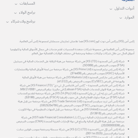
المسابقات
أدوات التداول
برامج الولاء
الموارد
برنامج ولاء شركاء
إكس أس (XS) و إكس أس دوت كوم (XS.com) هما علامتان تجاريتان مسجلتان لمجموعة إكس أس العالمية.
مجموعة إكس أس العالمية هي مجموعة شركات متعددة الجنسيات تقدم خدمات في مجال الأسواق المالية وتكنولوجيا
أسواق المال من خلال شركات وكيانات منظمة ومرخصة في مختلف الولايات القضائية حول العالم.
شركة إكس أس المحدودة (XS LTD) هي شركة مرخصة من هيئة الرقابة على الخدمات المالية في سيشيل
(FSA) بموجب الترخيص رقم (SD089).
شركة إكس إس برايم المحدودة (XS Prime Ltd) هي شركة مرخصة من لجنة الأوراق المالية والاستثمارات
الأسترالية (ASIC) بموجب الترخيص رقم (374409).
شركة إكس إس ماركتس المحدودة (XS Markets Ltd) هي شركة مرخصة من هيئة الأوراق المالية
والبورصة في قبرص (CySEC) بموجب الترخيص رقم (412/22).
شركة إكس أس فاينانس المحدودة – "إكس أس فاينانس ال تي دي" (XS Finance LTD) هي شركة
مرخصة من هيئة لابوان للخدمات المالية (Labuan FSA) في ماليزيا، برقم الترخيص MB/21/0081.
شركة إكس أس زي إيه (بي تي واي) المحدودة (XS ZA (Pty) Ltd) هي شركة مرخصة لتقديم الخدمات
المالية (FSP) من هيئة سلوك القطاع المالي في جنوب إفريقيا (FSCA) رقم الترخيص (53199).
شركة إكس أس تريد سرفيسز المحدودة (XS Trade Services Ltd) هي شركة مرخصة من قِبل هيئة
الخدمات المالية في موريشيوس (FSC) بموجب الترخيص رقم (GB25204786).
شركة إكس أس المتحدة (XS United) هي شركة مرخصة من قِبل الجهات التنظيمية في دولة الكويت
بموجب الترخيص رقم (513918).
شركة اكس تريد للاستشارات المالية ذ.م.م (XSTrade Financial Consultation L.L.C) هي شركة
مرخصة من قِبل هيئة الأوراق المالية والسلع في دولة الإمارات العربية المتحدة (CMA) بموجب الترخيص
رقم (20200000339).
شركة إكس أس (إل سي) المحدودة (XS (LC) LTD) هي شركة مسجلة ومرخصة بموجب قوانين سانت
لوسيا برقم التسجيل (2025-00114).
شركة إكس أس المحدودة (XS LTD) هي شركة مسجلة ومرخصة بموجب قوانين سانت فنسنت وجزر