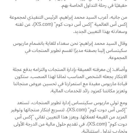
حقيقيًا في رحلة التداول الخاصة بهم.
من جانبه، أعرب السيد محمد إبراهيم، الرئيس التنفيذي لمجموعة
إكس أس العالمية "إكس أس دوت كوم" (XS.com)، عن ثقته
وسعادته بهذا التعيين الجديد.
وقال السيد محمد إبراهيم: نحن سعداء للغاية بانضمام ماريوس
سكيتساس إلينا بصفته مديرًا لقسم تطوير المنتجات في
المجموعة.
وأضاف: إن معرفته العميقة بإدارة المنتجات والتزامه بدفع عجلة
الابتكار يجعله الشخص المناسب تمامًا لهذا المنصب. ستكون
قيادة ماريوس مفيدة مع استمرارنا في تحسين عروض منتجاتنا
وتعزيز مكانتنا كمزود رائد للخدمات المالية.
ومع تولي ماريوس سكيتساس إدارة تطوير المنتجات، تستعد
"إكس أس دوت كوم" (XS.com)، لتسريع ابتكار منتجاتها وتوفير
المزيد من القيمة لعملائها. ويعزز هذا التعيين تفاني "إكس أس
دوت كوم" (XS.com)، في تقديم حلول مالية من الدرجة الأولى
وتجارب تداول استثنائية.