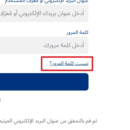
ثم قم بالتحقق من عنوان البريد الإلكتروني المرتبط بحساب XS الخاص بك واتبع الت