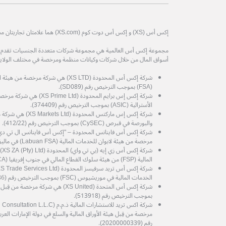
إكس أس (XS) و إكس أس دوت كوم (XS.com) هما علامتان تجاريتان مسجلتان لمجموعة إكس أس العالمية.
مجموعة إكس أس العالمية هي مجموعة شركات متعددة الجنسيات تقدم خدم
أسواق المال من خلال شركات وكيانات منظمة ومرخصة في مختلف الولايات
شركة إكس أس المحدودة (XS LTD) هي شركة 
(FSA) بموجب الترخيص رقم (SD089).
شركة إكس إس برايم المحدودة (d
الأسترالية (ASIC) بموجب الترخيص رقم (374409).
شركة إكس إس ماركتس المح
والبورصة في قبرص (CySEC) بموجب الترخيص رقم (412/22).
مرخصة من هيئة لابوان للخدمات المالية (Labuan FSA) في ماليزيا، برقم الترخيص MB/21/0081.
شرك
المالية (FSP) من هيئة سلوك القطاع المالي في جنوب إفريقيا (FSCA) رقم الترخيص (53199).
الخدمات المالية في موريشيوس (FSC) بموجب الترخيص رقم (GB25204786).
شركة إكس أس المتحدة (XS United) هي شرك
بموجب الترخيص رقم (513918).
رقم (20200000339).