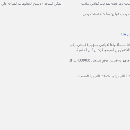
حدودة (XS (LC) LTD) هي شركة مسجلة ومرخصة بموجب قوانين سانت
يمكن استخدام ونسخ المعلومات المتاحة على 
 مسجلة ومرخصة بموجب قوانين سانت فنسنت وجزر
قر هنا
.
وجيا المالية المحدودة (XS Fintech Ltd)، هي شركة مسجلة وفقًا لقوانين جمهورية قبرص برقم
شركة فيكوباي المحدودة (Ficupay Ltd)، هي شركة مسجلة وفقًا لقوانين جمهورية قبرص برقم تسجيل (HE 433983)،
 التجارية والعلامات التجارية المسجلة