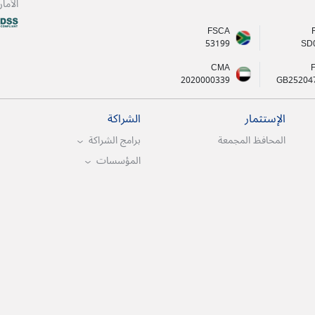
الأما
FSCA
53199
SD
CMA
2020000339
GB25204
الإستثمار
الشراكة
المحافظ المجمعة
برامج الشراكة
المؤسسات