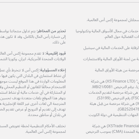
ات في مجال الأسواق المالية وتكنولوجيا
تحذير من المخاطر:
يتم تداول منتجاتنا بواس
 القضائية حول العالم.
إلى خسارة رأس المال بالكامل. وقد لا تكون هذ
على ذلك.
مرخصة من هيئة الرقابة على الخدمات المالية في سيشيل
قيود إقليمية:
لا تقدم مجموعة إكس أس العالمي
XS Prime Lt) هي شركة مرخصة من لجنة الأوراق المالية والاستثمارات
الولايات المتحدة الأمريكية، ايران، وكوريا الشمال
دودة (XS Markets Ltd) هي شركة مرخصة من هيئة الأوراق المالية
إخلاء المسؤولية:
إكس أس لا تنخرط بأي عمل او
أي نشاط استثماري في البلدان التي يكون فيها مثل
شركة إكس أس فاينانس المحدودة – "إكس أس فاينانس ال تي دي" (XS Finance LTD) هي شركة
المعلومات الواردة في هذا الموقع ليست موجهة إ
الاستخدام مخالفًا للقانون أو التنظيم المحلي 
ة إكس أس زي إيه (بي تي واي) المحدودة (XS ZA (Pty) Ltd) هي شركة مرخصة لتقديم الخدمات
او المشاركة في أي خدمات مالية أو نشاط استثم
يتوفر هذا الموقع بلغات متعددة بهدف تحسين
شركة إكس أس تريد سرفيسز المحدودة (XS Trade Services Ltd) هي شركة مرخصة من قِبل هيئة
المترجمة الي لغات أخرى غير اللغة الإنجليزي
تهدف إلى تقديم أو الترويج أو عرض تقديم الخد
ة مرخصة من قِبل الجهات التنظيمية في دولة الكويت
في بلدان أو مناطق محددة.
شركة اكس تريد للاستشارات المالية ذ.م.م (XSTrade Financial Consultation L.L.C) هي شركة
تختلف الأحكام التنظيمية لخطة تعويض المستثمر
مرخصة من قِبل هيئة الأوراق المالية والسلع في دولة الإمارات العربية المتحدة (CMA) بموجب الترخيص
لمجموعة إكس أس العالمية.