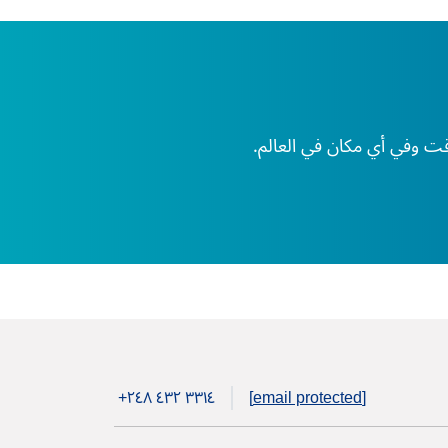
+۲٤۸ ٤۳۲ ۳۳۱٤
[email protected]