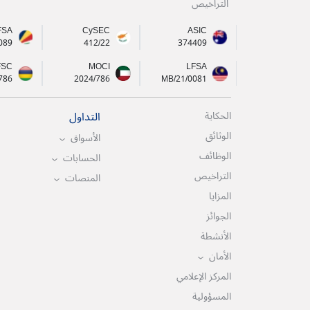
التراخيص
FSA
CySEC
ASIC
089
412/22
374409
FSC
MOCI
LFSA
786
2024/786
MB/21/0081
التداول
الحكاية
الوثائق
الأسواق
الوظائف
الحسابات
التراخيص
المنصات
المزايا
الجوائز
الأنشطة
الأمان
المركز الإعلامي
المسؤولية