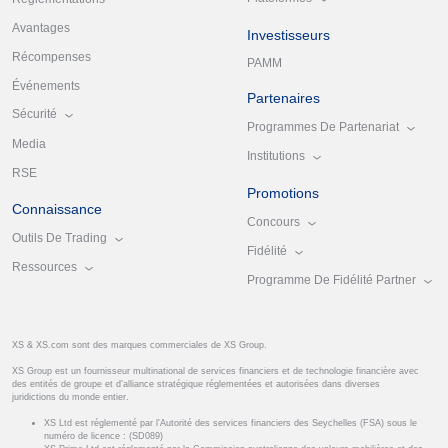
Avantages
Investisseurs
Récompenses
PAMM
Événements
Partenaires
Sécurité
Programmes De Partenariat
Media
Institutions
RSE
Promotions
Connaissance
Concours
Outils De Trading
Fidélité
Ressources
Programme De Fidélité Partner
XS & XS.com sont des marques commerciales de XS Group.
XS Group est un fournisseur multinational de services financiers et de technologie financière avec
des entités de groupe et d’alliance stratégique réglementées et autorisées dans diverses
juridictions du monde entier.
XS Ltd est réglementé par l'Autorité des services financiers des Seychelles (FSA) sous le
numéro de licence : (SD089)