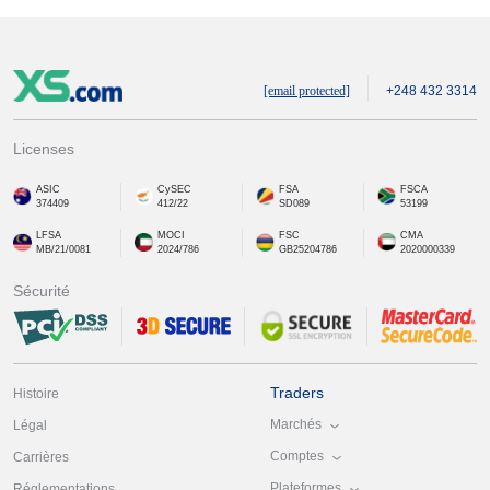
[email protected]
+248 432 3314
Licenses
ASIC
CySEC
FSA
FSCA
374409
412/22
SD089
53199
LFSA
MOCI
FSC
CMA
MB/21/0081
2024/786
GB25204786
2020000339
Sécurité
Traders
Histoire
Marchés
Légal
Comptes
Carrières
Plateformes
Réglementations