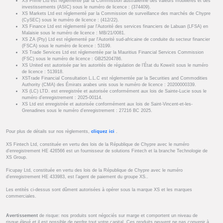
XS Prime Ltd est réglementé par la Commission australienne des valeurs mobilières et des
investissements (ASIC) sous le numéro de licence : (374409).
XS Markets Ltd est réglementé par la Commission de surveillance des marchés de Chypre
(CySEC) sous le numéro de licence : (412/22).
XS Finance Ltd est réglementé par l'Autorité des services financiers de Labuan (LFSA) en
Malaisie sous le numéro de licence : MB/21/0081.
XS ZA (Pty) Ltd est réglementé par l'Autorité sud-africaine de conduite du secteur financier
(FSCA) sous le numéro de licence : 53199.
XS Trade Services Ltd est réglementée par la Mauritius Financial Services Commission
(FSC) sous le numéro de licence : GB25204786.
XS United est autorisée par les autorités de régulation de l’État du Koweït sous le numéro
de licence : 513918.
XSTrade Financial Consultation L.L.C est réglementée par la Securities and Commodities
Authority (CMA) des Émirats arabes unis sous le numéro de licence : 20200000339.
XS (LC) LTD. est enregistrée et autorisée conformément aux lois de Sainte-Lucie sous le
numéro d’enregistrement : 2025-00114.
XS Ltd est enregistrée et autorisée conformément aux lois de Saint-Vincent-et-les-
Grenadines sous le numéro d’enregistrement : 27216 BC 2025.
Pour plus de détails sur nos règlements,
cliquez ici
.
XS Fintech Ltd, constituée en vertu des lois de la République de Chypre avec le numéro
d’enregistrement HE 426566 est un fournisseur de solutions Fintech et la branche Technologie de
XS Group.
Ficupay Ltd, constituée en vertu des lois de la République de Chypre avec le numéro
d’enregistrement HE 433983, est l’agent de paiement du groupe XS..
Les entités ci-dessus sont dûment autorisées à opérer sous la marque XS et les marques
commerciales.
Avertissement
de risque: nos produits sont négociés sur marge et comportent un niveau de
risque élevé et il est possible de perdre tout votre capital. Ces produits peuvent ne pas convenir à