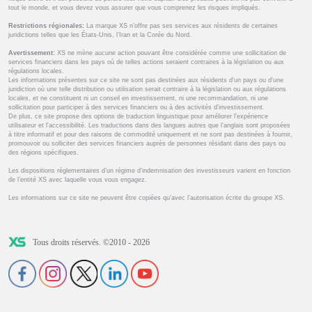
tout le monde, et vous devez vous assurer que vous comprenez les risques impliqués.
Restrictions régionales:
La marque XS n’offre pas ses services aux résidents de certaines
juridictions telles que les États-Unis, l’Iran et la Corée du Nord.
Avertissement:
XS ne mène aucune action pouvant être considérée comme une sollicitation de
services financiers dans les pays où de telles actions seraient contraires à la législation ou aux
régulations locales.
Les informations présentes sur ce site ne sont pas destinées aux résidents d'un pays ou d'une
juridiction où une telle distribution ou utilisation serait contraire à la législation ou aux régulations
locales, et ne constituent ni un conseil en investissement, ni une recommandation, ni une
sollicitation pour participer à des services financiers ou à des activités d'investissement.
De plus, ce site propose des options de traduction linguistique pour améliorer l'expérience
utilisateur et l'accessibilité. Les traductions dans des langues autres que l'anglais sont proposées
à titre informatif et pour des raisons de commodité uniquement et ne sont pas destinées à fournir,
promouvoir ou solliciter des services financiers auprès de personnes résidant dans des pays ou
des régions spécifiques.
Les dispositions réglementaires d’un régime d’indemnisation des investisseurs varient en fonction
de l’entité XS avec laquelle vous vous engagez.
Les informations sur ce site ne peuvent être copiées qu’avec l’autorisation écrite du groupe XS.
Tous droits réservés. ©2010 - 2026