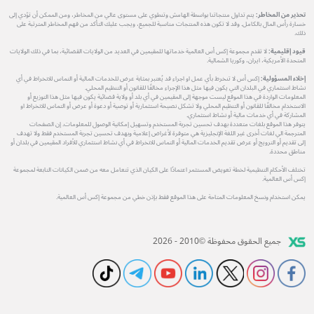
تحذير من المخاطر:
يتم تداول منتجاتنا بواسطة الهامش وتنطوي على مستوى عالي من المخاطر، ومن الممكن أن تؤدي إلى
خسارة رأس المال بالكامل. وقد لا تكون هذه المنتجات مناسبة للجميع، ويجب عليك التأكد من فهم المخاطر المترتبة على
ذلك.
قيود إقليمية:
لا تقدم مجموعة إكس أس العالمية خدماتها للمقيمين في العديد من الولايات القضائية، بما في ذلك الولايات
المتحدة الأمريكية، ايران، وكوريا الشمالية.
إخلاء المسؤولية:
إكس أس لا تنخرط بأي عمل او اجراء قد يُعتبر بمثابة عرض للخدمات المالية أو التماس للانخراط في أي
نشاط استثماري في البلدان التي يكون فيها مثل هذا الإجراء مخالفًا للقانون أو التنظيم المحلي.
المعلومات الواردة في هذا الموقع ليست موجهة إلى المقيمين في أي بلد أو ولاية قضائية يكون فيها مثل هذا التوزيع أو
الاستخدام مخالفًا للقانون أو التنظيم المحلي ولا تشكل نصيحة استثمارية أو توصية أو دعوة أو عرض أو التماس للانخراط او
المشاركة في أي خدمات مالية أو نشاط استثماري.
يتوفر هذا الموقع بلغات متعددة بهدف تحسين تجربة المستخدم وتسهيل إمكانية الوصول للمعلومات. إن الصفحات
المترجمة الي لغات أخرى غير اللغة الإنجليزية هي متوفرة لأغراض إعلامية وبهدف تحسين تجربة المستخدم فقط ولا تهدف
إلى تقديم أو الترويج أو عرض تقديم الخدمات المالية أو التماس للانخراط في أي نشاط استثماري للأفراد المقيمين في بلدان أو
مناطق محددة.
تختلف الأحكام التنظيمية لخطة تعويض المستثمر اعتمادًا على الكيان الذي تتعامل معه من ضمن الكيانات التابعة لمجموعة
إكس أس العالمية.
يمكن استخدام ونسخ المعلومات المتاحة على هذا الموقع فقط بإذن خطي من مجموعة إكس أس العالمية.
جميع الحقوق محفوظة ©2010 - 2026