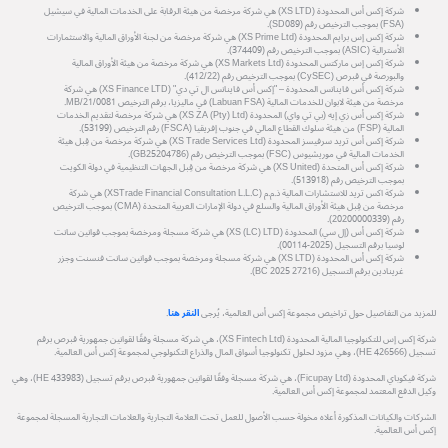
شركة إكس أس المحدودة (XS LTD) هي شركة مرخصة من هيئة الرقابة على الخدمات المالية في سيشيل
(FSA) بموجب الترخيص رقم (SD089).
شركة إكس إس برايم المحدودة (XS Prime Ltd) هي شركة مرخصة من لجنة الأوراق المالية والاستثمارات
الأسترالية (ASIC) بموجب الترخيص رقم (374409).
شركة إكس إس ماركتس المحدودة (XS Markets Ltd) هي شركة مرخصة من هيئة الأوراق المالية
والبورصة في قبرص (CySEC) بموجب الترخيص رقم (412/22).
شركة إكس أس فاينانس المحدودة – "إكس أس فاينانس ال تي دي" (XS Finance LTD) هي شركة
مرخصة من هيئة لابوان للخدمات المالية (Labuan FSA) في ماليزيا، برقم الترخيص MB/21/0081.
شركة إكس أس زي إيه (بي تي واي) المحدودة (XS ZA (Pty) Ltd) هي شركة مرخصة لتقديم الخدمات
المالية (FSP) من هيئة سلوك القطاع المالي في جنوب إفريقيا (FSCA) رقم الترخيص (53199).
شركة إكس أس تريد سرفيسز المحدودة (XS Trade Services Ltd) هي شركة مرخصة من قِبل هيئة
الخدمات المالية في موريشيوس (FSC) بموجب الترخيص رقم (GB25204786).
شركة إكس أس المتحدة (XS United) هي شركة مرخصة من قِبل الجهات التنظيمية في دولة الكويت
بموجب الترخيص رقم (513918).
شركة اكس تريد للاستشارات المالية ذ.م.م (XSTrade Financial Consultation L.L.C) هي شركة
مرخصة من قِبل هيئة الأوراق المالية والسلع في دولة الإمارات العربية المتحدة (CMA) بموجب الترخيص
رقم (20200000339).
شركة إكس أس (إل سي) المحدودة (XS (LC) LTD) هي شركة مسجلة ومرخصة بموجب قوانين سانت
لوسيا برقم التسجيل (2025-00114).
شركة إكس أس المحدودة (XS LTD) هي شركة مسجلة ومرخصة بموجب قوانين سانت فنسنت وجزر
غرينادين برقم التسجيل (27216 BC 2025).
للمزيد من التفاصيل حول تراخيص مجموعة إكس أس العالمية، يُرجى
النقر هنا
.
شركة إكس إس للتكنولوجيا المالية المحدودة (XS Fintech Ltd)، هي شركة مسجلة وفقًا لقوانين جمهورية قبرص برقم
تسجيل (HE 426566)، وهي مزود لحلول تكنولوجيا أسواق المال والذراع التكنولوجي لمجموعة إكس أس العالمية.
شركة فيكوباي المحدودة (Ficupay Ltd)، هي شركة مسجلة وفقًا لقوانين جمهورية قبرص برقم تسجيل (HE 433983)، وهي
وكيل الدفع المعتمد لمجموعة إكس أس العالمية.
الشركات والكيانات المذكورة أعلاه مخولة حسب الأصول للعمل تحت العلامة التجارية والعلامات التجارية المسجلة لمجموعة
إكس أس العالمية.