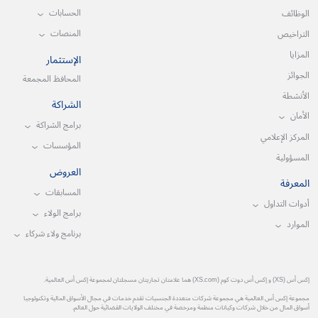
الحسابات
الوظائف
المنصات
التراخيص
المزايا
الإستثمار
الجوائز
المحافظ المجمعة
الأنشطة
الشراكة
الأمان
برامج الشراكة
المركز الإعلامي
المؤسسات
المسؤولية
العروض
المعرفة
المسابقات
أدوات التداول
برامج الولاء
الموارد
برنامج ولاء شركاء
إكس أس (XS) و إكس أس دوت كوم (XS.com) هما علامتان تجاريتان مسجلتان لمجموعة إكس أس العالمية.
مجموعة إكس أس العالمية هي مجموعة شركات متعددة الجنسيات تقدم خدمات في مجال الأسواق المالية وتكنولوجيا
أسواق المال من خلال شركات وكيانات منظمة ومرخصة في مختلف الولايات القضائية حول العالم.