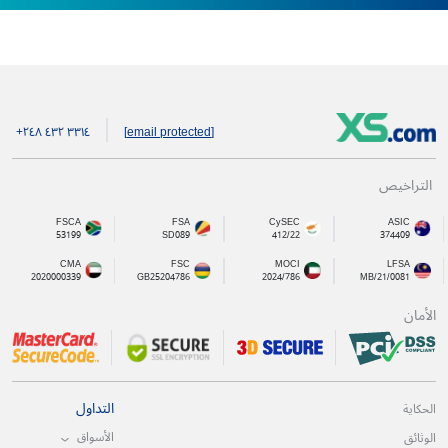
+۲٤۸ ٤۳۲ ۳۳۱٤
[email protected]
التراخيص
FSCA
FSA
CySEC
ASIC
53199
SD089
412/22
374409
CMA
FSC
MOCI
LFSA
2020000339
GB25204786
2024/786
MB/21/0081
الأمان
التداول
الحكاية
الأسواق
الوثائق