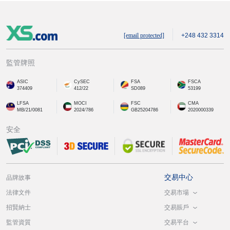
[email protected]
+248 432 3314
監管牌照
ASIC
CySEC
FSA
FSCA
374409
412/22
SD089
53199
LFSA
MOCI
FSC
CMA
MB/21/0081
2024/786
GB25204786
2020000339
安全
交易中心
品牌故事
交易市場
法律文件
交易賬戶
招賢納士
交易平台
監管資質