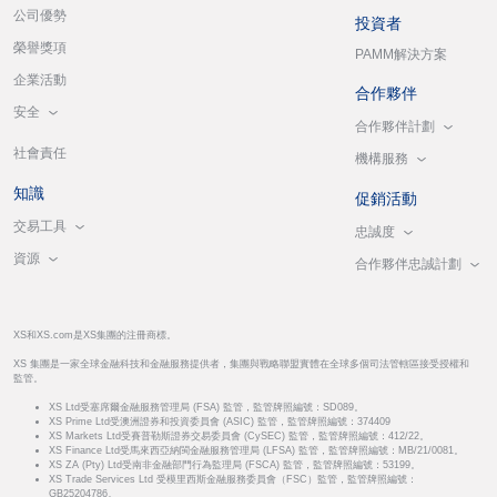
公司優勢
投資者
榮譽獎項
PAMM解決方案
企業活動
合作夥伴
安全
合作夥伴計劃
社會責任
機構服務
知識
促銷活動
交易工具
忠誠度
資源
合作夥伴忠誠計劃
XS和XS.com是XS集團的注冊商標。
XS 集團是一家全球金融科技和金融服務提供者，集團與戰略聯盟實體在全球多個司法管轄區接受授權和
監管。
XS Ltd受塞席爾金融服務管理局 (FSA) 監管，監管牌照編號：SD089。
XS Prime Ltd受澳洲證券和投資委員會 (ASIC) 監管，監管牌照編號：374409
XS Markets Ltd受賽普勒斯證券交易委員會 (CySEC) 監管，監管牌照編號：412/22。
XS Finance Ltd受馬來西亞納閩金融服務管理局 (LFSA) 監管，監管牌照編號：MB/21/0081。
XS ZA (Pty) Ltd受南非金融部門行為監理局 (FSCA) 監管，監管牌照編號：53199。
XS Trade Services Ltd 受模里西斯金融服務委員會（FSC）監管，監管牌照編號：
GB25204786。