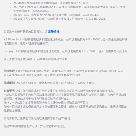
XS United 獲得科威特監管機關授權，監管牌照編號：513918。
XSTrade Financial Consultation L.L.C 受阿拉伯聯合大公國證券與商品管理局（CMA）監管，
監管牌照編號：20200000339。
XS (LC) LTD. 依聖露西亞法律註冊並獲授權，註冊編號：2025-00114。
XS Ltd 依聖文森及格瑞那丁法律註冊並獲授權，註冊編號：27216 BC 2025。
如需進一步瞭解我們的監管資質，請
點擊這裡
。
XS Fintech Ltd根據賽普勒斯共和國法律註冊成立，公司註冊編號為 HE 426566，是一家金融科技解決
方案提供商，也是XS集團的技術部門。
Ficupay Ltd根據賽普勒斯共和國法律註冊成立，公司註冊編號為 HE 433983，是XS集團的支付代理商
以上實體均獲正式授權以XS品牌和商標開展經營活動。
風險提示:
我們的產品涉及保證金交易，具有很高的風險，可能會導致虧損金額超過閣下的初始入金。
這些產品可能不適合所有投資者，閣下應當確保瞭解其中的風險。
區域限制:
XS品牌不向美國、伊朗和朝鮮等某些司法管轄區的居民提供服務。
免責聲明:
XS在任何國家或地區均不從事可能被視為違反當地法律法規的金融服務招攬行為。
本網站所載資訊不面向任何因法律限制而禁止接收此類資訊的國家或司法管轄區居民，其內容不構成投
資建議、推薦或參與金融服務與投資活動的招攬與邀約。
此外，本網站提供的多語言翻譯功能旨在優化使用者體驗及資訊可及性。
任何非英語版本譯文僅作資訊參考與使用便利之用途，絕無向特定國家或地區居民推介、推廣或招攬金
融服務之意圖。
投資者補償計畫的監管規定將取決於閣下參與的XS實體。
僅經XS集團明確書面許可後，方可複製本網站資訊。