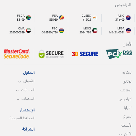
التراخيص
FSCA
FSA
CySEC
ASIC
53199
SD089
412/22
374409
CMA
FSC
MOCI
LFSA
2020000339
GB25204786
2024/786
MB/21/0081
الأمان
التداول
الحكاية
الأسواق
الوثائق
الحسابات
الوظائف
المنصات
التراخيص
المزايا
الإستثمار
الجوائز
المحافظ المجمعة
الأنشطة
الشراكة
الأمان