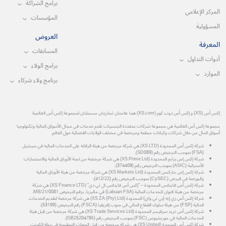
برامج الشراكة
المركز الإعلامي
المؤسسات
المسؤولية
العروض
المعرفة
المسابقات
أدوات التداول
برامج الولاء
الموارد
برنامج ولاء شركاء
إكس أس (XS) و إكس أس دوت كوم (XS.com) هما علامتان تجاريتان مسجلتان لمجموعة إكس أس العالمية.
مجموعة إكس أس العالمية هي مجموعة شركات متعددة الجنسيات تقدم خدمات في مجال الأسواق المالية وتكنولوجيا
أسواق المال من خلال شركات وكيانات منظمة ومرخصة في مختلف الولايات القضائية حول العالم.
شركة إكس أس المحدودة (XS LTD) هي شركة مرخصة من هيئة الرقابة على الخدمات المالية في سيشيل
(FSA) بموجب الترخيص رقم (SD089).
شركة إكس إس برايم المحدودة (XS Prime Ltd) هي شركة مرخصة من لجنة الأوراق المالية والاستثمارات
الأسترالية (ASIC) بموجب الترخيص رقم (374409).
شركة إكس إس ماركتس المحدودة (XS Markets Ltd) هي شركة مرخصة من هيئة الأوراق المالية
والبورصة في قبرص (CySEC) بموجب الترخيص رقم (412/22).
شركة إكس أس فاينانس المحدودة – "إكس أس فاينانس ال تي دي" (XS Finance LTD) هي شركة
مرخصة من هيئة لابوان للخدمات المالية (Labuan FSA) في ماليزيا، برقم الترخيص MB/21/0081.
شركة إكس أس زي إيه (بي تي واي) المحدودة (XS ZA (Pty) Ltd) هي شركة مرخصة لتقديم الخدمات
المالية (FSP) من هيئة سلوك القطاع المالي في جنوب إفريقيا (FSCA) رقم الترخيص (53199).
شركة إكس أس تريد سرفيسز المحدودة (XS Trade Services Ltd) هي شركة مرخصة من قِبل هيئة
الخدمات المالية في موريشيوس (FSC) بموجب الترخيص رقم (GB25204786).
شركة إكس أس المتحدة (XS United) هي شركة مرخصة من قِبل الجهات التنظيمية في دولة الكويت