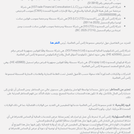
بموجب الترخيص رقم (513918).
شركة اكس تريد للاستشارات المالية ذ.م.م (XSTrade Financial Consultation L.L.C) هي شركة
مرخصة من قِبل هيئة الأوراق المالية والسلع في دولة الإمارات العربية المتحدة (CMA) بموجب الترخيص
رقم (20200000339).
شركة إكس أس (إل سي) المحدودة (XS (LC) LTD) هي شركة مسجلة ومرخصة بموجب قوانين سانت
لوسيا برقم التسجيل (2025-00114).
شركة إكس أس المحدودة (XS LTD) هي شركة مسجلة ومرخصة بموجب قوانين سانت فنسنت وجزر
غرينادين برقم التسجيل (27216 BC 2025).
للمزيد من التفاصيل حول تراخيص مجموعة إكس أس العالمية، يُرجى
النقر هنا
.
شركة إكس إس للتكنولوجيا المالية المحدودة (XS Fintech Ltd)، هي شركة مسجلة وفقًا لقوانين جمهورية قبرص برقم
تسجيل (HE 426566)، وهي مزود لحلول تكنولوجيا أسواق المال والذراع التكنولوجي لمجموعة إكس أس العالمية.
شركة فيكوباي المحدودة (Ficupay Ltd)، هي شركة مسجلة وفقًا لقوانين جمهورية قبرص برقم تسجيل (HE 433983)، وهي
وكيل الدفع المعتمد لمجموعة إكس أس العالمية.
الشركات والكيانات المذكورة أعلاه مخولة حسب الأصول للعمل تحت العلامة التجارية والعلامات التجارية المسجلة لمجموعة
إكس أس العالمية.
تحذير من المخاطر:
يتم تداول منتجاتنا بواسطة الهامش وتنطوي على مستوى عالي من المخاطر، ومن الممكن أن تؤدي إلى
خسارة رأس المال بالكامل. وقد لا تكون هذه المنتجات مناسبة للجميع، ويجب عليك التأكد من فهم المخاطر المترتبة على
ذلك.
قيود إقليمية:
لا تقدم مجموعة إكس أس العالمية خدماتها للمقيمين في العديد من الولايات القضائية، بما في ذلك الولايات
المتحدة الأمريكية، ايران، وكوريا الشمالية.
إخلاء المسؤولية:
إكس أس لا تنخرط بأي عمل او اجراء قد يُعتبر بمثابة عرض للخدمات المالية أو التماس للانخراط في أي
نشاط استثماري في البلدان التي يكون فيها مثل هذا الإجراء مخالفًا للقانون أو التنظيم المحلي.
المعلومات الواردة في هذا الموقع ليست موجهة إلى المقيمين في أي بلد أو ولاية قضائية يكون فيها مثل هذا التوزيع أو
الاستخدام مخالفًا للقانون أو التنظيم المحلي ولا تشكل نصيحة استثمارية أو توصية أو دعوة أو عرض أو التماس للانخراط او
المشاركة في أي خدمات مالية أو نشاط استثماري.