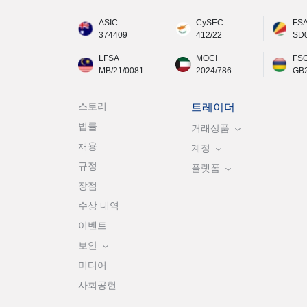
ASIC
CySEC
FS
374409
412/22
SD
LFSA
MOCI
FS
MB/21/0081
2024/786
GB
스토리
트레이더
법률
거래상품
채용
계정
규정
플랫폼
장점
수상 내역
이벤트
보안
미디어
사회공헌