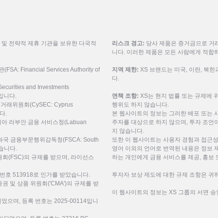
룹 및 전략적 제휴 기관을 보유한 다국적
리스크 경고:
당사 제품은 증거금으로 거래
니다. 이러한 제품은 모든 사람에게 적합
inancial Services Authority of
지역 제한:
XS 브랜드는 미국, 이란, 북
다.
urities and Investments
9입니다.
면책 조항:
XS는 현지 법률 또는 규제에 
권거래위원회(CySEC: Cyprus
행위도 하지 않습니다.
니다.
본 웹사이트의 정보는 그러한 배포 또는 
레이시아 라부안 금융 서비스청(Labuan
주자를 대상으로 하지 않으며, 투자 조언이
지 않습니다.
공화국 금융부문행위감독청(FSCA: South
또한 이 웹사이트는 사용자 경험과 접근성
 받습니다.
영어 이외의 언어로 번역된 내용은 정보 
(FSC)의 규제를 받으며, 라이선스
하는 개인에게 금융 서비스를 제공, 홍보 
번호 513918로 인가를 받았습니다.
투자자 보상 제도에 대한 규제 조항은 귀하
미리트 증권 및 상품 위원회('CMA')의 규제를 받
이 웹사이트의 정보는 XS 그룹의 서면 승
되었으며, 등록 번호는 2025-00114입니