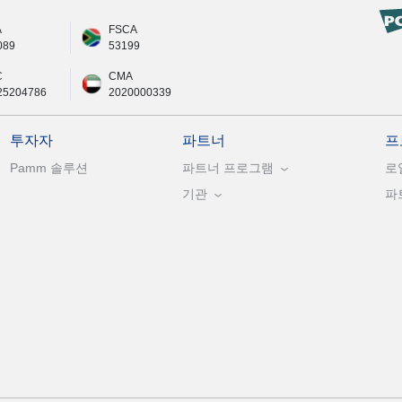
A
FSCA
089
53199
C
CMA
25204786
2020000339
투자자
파트너
프
Pamm 솔루션
파트너 프로그램
로
기관
파