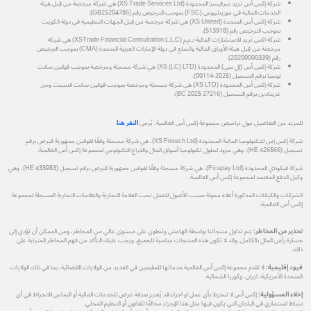
شركة إكس أس تريد سرفيسز المحدودة (XS Trade Services Ltd) هي شركة مرخصة من قِبل هيئة
الخدمات المالية في موريشيوس (FSC) بموجب الترخيص رقم (GB25204786).
شركة إكس أس المتحدة (XS United) هي شركة مرخصة من قِبل الجهات التنظيمية في دولة الكويت
بموجب الترخيص رقم (513918).
شركة اكس تريد للاستشارات المالية ذ.م.م (XSTrade Financial Consultation L.L.C) هي شركة
مرخصة من قِبل هيئة الأوراق المالية والسلع في دولة الإمارات العربية المتحدة (CMA) بموجب الترخيص
رقم (20200000339).
شركة إكس أس (إل سي) المحدودة (XS (LC) LTD) هي شركة مسجلة ومرخصة بموجب قوانين سانت
لوسيا برقم التسجيل (2025-00114).
شركة إكس أس المحدودة (XS LTD) هي شركة مسجلة ومرخصة بموجب قوانين سانت فنسنت وجزر
غرينادين برقم التسجيل (27216 BC 2025).
للمزيد من التفاصيل حول تراخيص مجموعة إكس أس العالمية، يُرجى
النقر هنا
.
شركة إكس إس للتكنولوجيا المالية المحدودة (XS Fintech Ltd)، هي شركة مسجلة وفقًا لقوانين جمهورية قبرص برقم
تسجيل (HE 426566)، وهي مزود لحلول تكنولوجيا أسواق المال والذراع التكنولوجي لمجموعة إكس أس العالمية.
شركة فيكوباي المحدودة (Ficupay Ltd)، هي شركة مسجلة وفقًا لقوانين جمهورية قبرص برقم تسجيل (HE 433983)، وهي
وكيل الدفع المعتمد لمجموعة إكس أس العالمية.
الشركات والكيانات المذكورة أعلاه مخولة حسب الأصول للعمل تحت العلامة التجارية والعلامات التجارية المسجلة لمجموعة
إكس أس العالمية.
تحذير من المخاطر:
يتم تداول منتجاتنا بواسطة الهامش وتنطوي على مستوى عالي من المخاطر، ومن الممكن أن تؤدي إلى
خسارة رأس المال بالكامل. وقد لا تكون هذه المنتجات مناسبة للجميع، ويجب عليك التأكد من فهم المخاطر المترتبة على
ذلك.
قيود إقليمية:
لا تقدم مجموعة إكس أس العالمية خدماتها للمقيمين في العديد من الولايات القضائية، بما في ذلك الولايات
المتحدة الأمريكية، ايران، وكوريا الشمالية.
إخلاء المسؤولية:
إكس أس لا تنخرط بأي عمل او اجراء قد يُعتبر بمثابة عرض للخدمات المالية أو التماس للانخراط في أي
نشاط استثماري في البلدان التي يكون فيها مثل هذا الإجراء مخالفًا للقانون أو التنظيم المحلي.