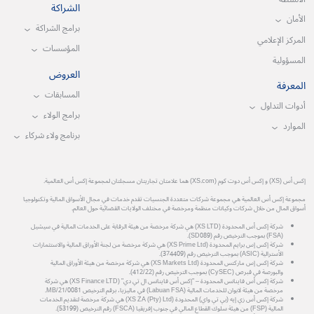
الشراكة
الأمان
برامج الشراكة
المركز الإعلامي
المؤسسات
المسؤولية
العروض
المعرفة
المسابقات
أدوات التداول
برامج الولاء
الموارد
برنامج ولاء شركاء
إكس أس (XS) و إكس أس دوت كوم (XS.com) هما علامتان تجاريتان مسجلتان لمجموعة إكس أس العالمية.
مجموعة إكس أس العالمية هي مجموعة شركات متعددة الجنسيات تقدم خدمات في مجال الأسواق المالية وتكنولوجيا
أسواق المال من خلال شركات وكيانات منظمة ومرخصة في مختلف الولايات القضائية حول العالم.
شركة إكس أس المحدودة (XS LTD) هي شركة مرخصة من هيئة الرقابة على الخدمات المالية في سيشيل
(FSA) بموجب الترخيص رقم (SD089).
شركة إكس إس برايم المحدودة (XS Prime Ltd) هي شركة مرخصة من لجنة الأوراق المالية والاستثمارات
الأسترالية (ASIC) بموجب الترخيص رقم (374409).
شركة إكس إس ماركتس المحدودة (XS Markets Ltd) هي شركة مرخصة من هيئة الأوراق المالية
والبورصة في قبرص (CySEC) بموجب الترخيص رقم (412/22).
شركة إكس أس فاينانس المحدودة – "إكس أس فاينانس ال تي دي" (XS Finance LTD) هي شركة
مرخصة من هيئة لابوان للخدمات المالية (Labuan FSA) في ماليزيا، برقم الترخيص MB/21/0081.
شركة إكس أس زي إيه (بي تي واي) المحدودة (XS ZA (Pty) Ltd) هي شركة مرخصة لتقديم الخدمات
المالية (FSP) من هيئة سلوك القطاع المالي في جنوب إفريقيا (FSCA) رقم الترخيص (53199).