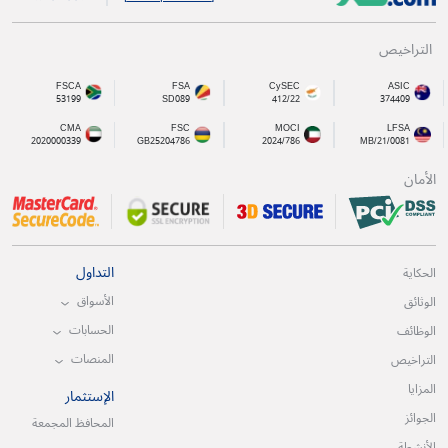
التراخيص
FSCA
FSA
CySEC
ASIC
53199
SD089
412/22
374409
CMA
FSC
MOCI
LFSA
2020000339
GB25204786
2024/786
MB/21/0081
الأمان
التداول
الحكاية
الأسواق
الوثائق
الحسابات
الوظائف
المنصات
التراخيص
المزايا
الإستثمار
الجوائز
المحافظ المجمعة
الأنشطة