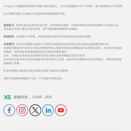
Ficupay Ltd根據賽普勒斯共和國法律註冊成立，公司註冊編號為 HE 433983，是XS集團的支付代理商
以上實體均獲正式授權以XS品牌和商標開展經營活動。
風險提示:
我們的產品涉及保證金交易，具有很高的風險，可能會導致虧損金額超過閣下的初始入金。
這些產品可能不適合所有投資者，閣下應當確保瞭解其中的風險。
區域限制:
XS品牌不向美國、伊朗和朝鮮等某些司法管轄區的居民提供服務。
免責聲明:
XS在任何國家或地區均不從事可能被視為違反當地法律法規的金融服務招攬行為。
本網站所載資訊不面向任何因法律限制而禁止接收此類資訊的國家或司法管轄區居民，其內容不構成投
資建議、推薦或參與金融服務與投資活動的招攬與邀約。
此外，本網站提供的多語言翻譯功能旨在優化使用者體驗及資訊可及性。
任何非英語版本譯文僅作資訊參考與使用便利之用途，絕無向特定國家或地區居民推介、推廣或招攬金
融服務之意圖。
投資者補償計畫的監管規定將取決於閣下參與的XS實體。
僅經XS集團明確書面許可後，方可複製本網站資訊。
版權所有。 ©2010 - 2026