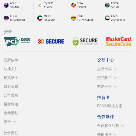
ASIC
CySEC
FSA
FSCA
374409
412/22
SD089
53199
LFSA
MOCI
FSC
CMA
MB/21/0081
2024/786
GB25204786
2020000339
安全
交易中心
品牌故事
交易市場
法律文件
交易賬戶
招賢納士
交易平台
監管資質
公司優勢
投資者
榮譽獎項
PAMM解決方案
企業活動
合作夥伴
安全
合作夥伴計劃
社會責任
機構服務