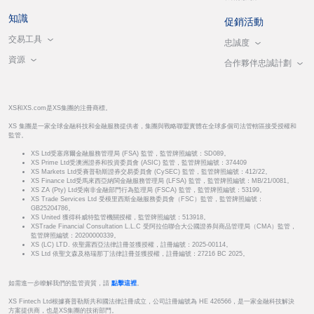
知識
促銷活動
交易工具
忠誠度
資源
合作夥伴忠誠計劃
XS和XS.com是XS集團的注冊商標。
XS 集團是一家全球金融科技和金融服務提供者，集團與戰略聯盟實體在全球多個司法管轄區接受授權和
監管。
XS Ltd受塞席爾金融服務管理局 (FSA) 監管，監管牌照編號：SD089。
XS Prime Ltd受澳洲證券和投資委員會 (ASIC) 監管，監管牌照編號：374409
XS Markets Ltd受賽普勒斯證券交易委員會 (CySEC) 監管，監管牌照編號：412/22。
XS Finance Ltd受馬來西亞納閩金融服務管理局 (LFSA) 監管，監管牌照編號：MB/21/0081。
XS ZA (Pty) Ltd受南非金融部門行為監理局 (FSCA) 監管，監管牌照編號：53199。
XS Trade Services Ltd 受模里西斯金融服務委員會（FSC）監管，監管牌照編號：
GB25204786。
XS United 獲得科威特監管機關授權，監管牌照編號：513918。
XSTrade Financial Consultation L.L.C 受阿拉伯聯合大公國證券與商品管理局（CMA）監管，
監管牌照編號：20200000339。
XS (LC) LTD. 依聖露西亞法律註冊並獲授權，註冊編號：2025-00114。
XS Ltd 依聖文森及格瑞那丁法律註冊並獲授權，註冊編號：27216 BC 2025。
如需進一步瞭解我們的監管資質，請
點擊這裡
。
XS Fintech Ltd根據賽普勒斯共和國法律註冊成立，公司註冊編號為 HE 426566，是一家金融科技解決
方案提供商，也是XS集團的技術部門。