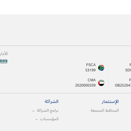
الأما
FSCA
53199
SD
CMA
2020000339
GB25204
الإستثمار
الشراكة
المحافظ المجمعة
برامج الشراكة
المؤسسات