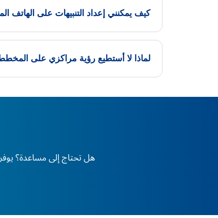
كيف يمكنني إعداد التنبيهات على الهاتف 
لماذا لا أستطيع رؤية مراكزي على المخطط 
هل تحتاج إلى مساعدة؟ يوفر XS دعم الخبراء على مدار 24 ساعة طوال أيام الأسبوع، في أي وقت وفي أي مكان في العا