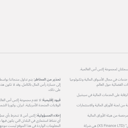
ات في مجال الأسواق المالية وتكنولوجيا
تحذير من المخاطر:
يتم تداول منتجاتنا بواس
 القضائية حول العالم.
إلى خسارة رأس المال بالكامل. وقد لا تكون هذ
على ذلك.
مرخصة من هيئة الرقابة على الخدمات المالية في سيشيل
قيود إقليمية:
لا تقدم مجموعة إكس أس العالمي
XS Prime Lt) هي شركة مرخصة من لجنة الأوراق المالية والاستثمارات
الولايات المتحدة الأمريكية، ايران، وكوريا الشمال
دودة (XS Markets Ltd) هي شركة مرخصة من هيئة الأوراق المالية
إخلاء المسؤولية:
إكس أس لا تنخرط بأي عمل او
أي نشاط استثماري في البلدان التي يكون فيها مثل
شركة إكس أس فاينانس المحدودة – "إكس أس فاينانس ال تي دي" (XS Finance LTD) هي شركة
المعلومات الواردة في هذا الموقع ليست موجهة إ