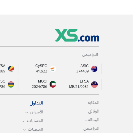
التراخيص
FSA
CySEC
ASIC
089
412/22
374409
FSC
MOCI
LFSA
786
2024/786
MB/21/0081
التداول
الحكاية
الوثائق
الأسواق
الوظائف
الحسابات
التراخيص
المنصات