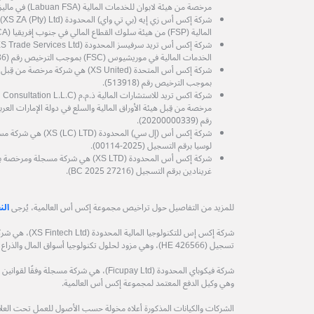
مرخصة من هيئة لابوان للخدمات المالية (Labuan FSA) في ماليزيا، برقم الترخيص MB/21/0081.
شرك
المالية (FSP) من هيئة سلوك القطاع المالي في جنوب إفريقيا (FSCA) رقم الترخيص (53199).
الخدمات المالية في موريشيوس (FSC) بموجب الترخيص رقم (GB25204786).
شركة إكس أس المتحدة (XS United) هي شرك
بموجب الترخيص رقم (513918).
رقم (20200000339).
شركة إكس أس (إل سي) الم
لوسيا برقم التسجيل (2025-00114).
شركة إكس أس المحدودة (XS LTD) هي شركة
غرينادين برقم التسجيل (27216 BC 2025).
للمزيد من التفاصيل حول تراخيص مجموعة إكس أس العالمية، يُرجى
الن
شركة إكس إس للتكنول
تسجيل (HE 426566)، وهي مزود لحلول تكنولوجيا أسواق المال والذراع التكنولوجي لمجموعة إكس أس العالمية.
وهي وكيل الدفع المعتمد لمجموعة إكس أس العالمية.
الشركات والكيانات المذكورة أعلاه مخولة حسب الأصول للعمل تحت العلامة