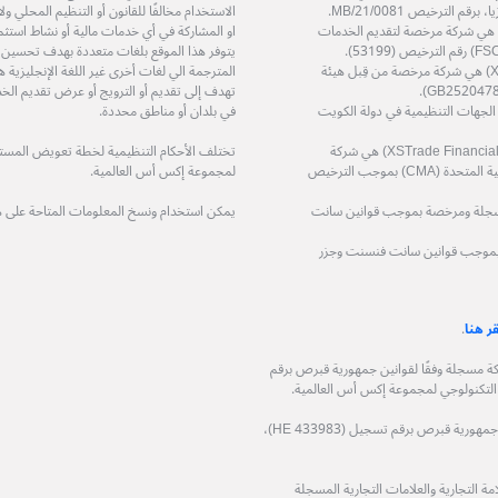
الاستخدام مخالفًا للقانون أو التنظيم المحلي 
ة إكس أس زي إيه (بي تي واي) المحدودة (XS ZA (Pty) Ltd) هي شركة مرخصة لتقديم الخدمات
او المشاركة في أي خدمات مالية أو نشاط استثم
يتوفر هذا الموقع بلغات متعددة بهدف تحسين
شركة إكس أس تريد سرفيسز المحدودة (XS Trade Services Ltd) هي شركة مرخصة من قِبل هيئة
المترجمة الي لغات أخرى غير اللغة الإنجليزي
تهدف إلى تقديم أو الترويج أو عرض تقديم الخد
ة مرخصة من قِبل الجهات التنظيمية في دولة الكويت
في بلدان أو مناطق محددة.
شركة اكس تريد للاستشارات المالية ذ.م.م (XSTrade Financial Consultation L.L.C) هي شركة
تختلف الأحكام التنظيمية لخطة تعويض المستثمر
مرخصة من قِبل هيئة الأوراق المالية والسلع في دولة الإمارات العربية المتحدة (CMA) بموجب الترخيص
لمجموعة إكس أس العالمية.
حدودة (XS (LC) LTD) هي شركة مسجلة ومرخصة بموجب قوانين سانت
يمكن استخدام ونسخ المعلومات المتاحة على 
 مسجلة ومرخصة بموجب قوانين سانت فنسنت وجزر
قر هنا
.
وجيا المالية المحدودة (XS Fintech Ltd)، هي شركة مسجلة وفقًا لقوانين جمهورية قبرص برقم
شركة فيكوباي المحدودة (Ficupay Ltd)، هي شركة مسجلة وفقًا لقوانين جمهورية قبرص برقم تسجيل (HE 433983)،
 التجارية والعلامات التجارية المسجلة