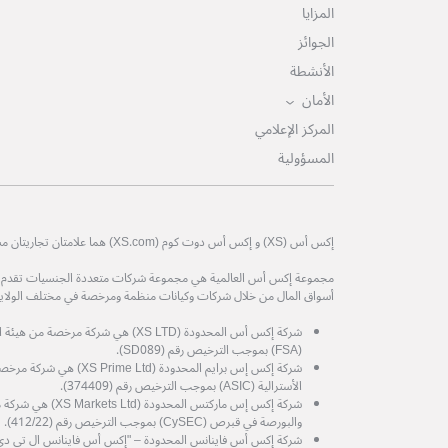
المزايا
الجوائز
الأنشطة
الأمان
المركز الإعلامي
المسؤولية
إكس أس (XS) و إكس أس دوت كوم (XS.com) هما علامتان تجاريتان مسجلتان لمجموعة إكس أس العالمية.
مجموعة إكس أس العالمية هي مجموعة شركات متعددة الجنسيات تقدم خدم
أسواق المال من خلال شركات وكيانات منظمة ومرخصة في مختلف الولايات
شركة إكس أس المحدودة (XS LTD) هي شركة 
(FSA) بموجب الترخيص رقم (SD089).
شركة إكس إس برايم المحدودة (d
الأسترالية (ASIC) بموجب الترخيص رقم (374409).
شركة إكس إس ماركتس المح
والبورصة في قبرص (CySEC) بموجب الترخيص رقم (412/22).