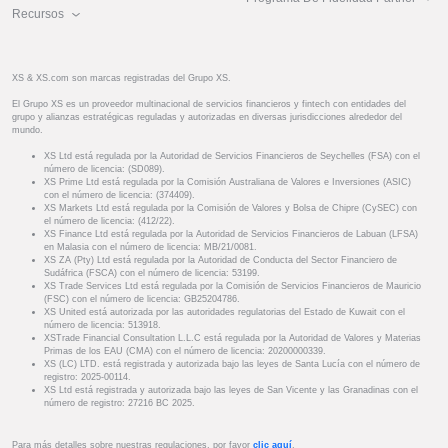
Recursos
XS & XS.com son marcas registradas del Grupo XS.
El Grupo XS es un proveedor multinacional de servicios financieros y fintech con entidades del
grupo y alianzas estratégicas reguladas y autorizadas en diversas jurisdicciones alrededor del
mundo.
XS Ltd está regulada por la Autoridad de Servicios Financieros de Seychelles (FSA) con el
número de licencia: (SD089).
XS Prime Ltd está regulada por la Comisión Australiana de Valores e Inversiones (ASIC)
con el número de licencia: (374409).
XS Markets Ltd está regulada por la Comisión de Valores y Bolsa de Chipre (CySEC) con
el número de licencia: (412/22).
XS Finance Ltd está regulada por la Autoridad de Servicios Financieros de Labuan (LFSA)
en Malasia con el número de licencia: MB/21/0081.
XS ZA (Pty) Ltd está regulada por la Autoridad de Conducta del Sector Financiero de
Sudáfrica (FSCA) con el número de licencia: 53199.
XS Trade Services Ltd está regulada por la Comisión de Servicios Financieros de Mauricio
(FSC) con el número de licencia: GB25204786.
XS United está autorizada por las autoridades regulatorias del Estado de Kuwait con el
número de licencia: 513918.
XSTrade Financial Consultation L.L.C está regulada por la Autoridad de Valores y Materias
Primas de los EAU (CMA) con el número de licencia: 20200000339.
XS (LC) LTD. está registrada y autorizada bajo las leyes de Santa Lucía con el número de
registro: 2025-00114.
XS Ltd está registrada y autorizada bajo las leyes de San Vicente y las Granadinas con el
número de registro: 27216 BC 2025.
Para más detalles sobre nuestras regulaciones, por favor
clic aquí
.