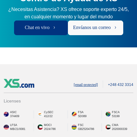
¿Necesitas Asistencia? XS ofrece soporte experto 24/5,
en cualquier momento y lugar del mundo
Chat en vivo
Envíanos un correo
[email protected]
+248 432 3314
Licenses
ASIC
CySEC
FSA
FSCA
374409
412/22
SD089
53199
LFSA
MOCI
FSC
CMA
MB/21/0081
2024/786
GB25204786
2020000339