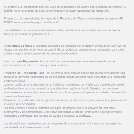
XS Fintech Ltd, incorporado bajo las leyes de la República de Chipre con el número de registro HE
426566, es un proveedor de soluciones Fintech y el brazo tecnológico del Grupo XS.
Ficupay Ltd, incorporada bajo las leyes de la República de Chipre con el número de registro HE
433983, es el agente de pagos del Grupo XS.
Las entidades mencionadas anteriormente están debidamente autorizadas para operar bajo la
marca y las marcas registradas de XS.
Advertencia de Riesgo:
nuestros productos se negocian con margen y conllevan un alto nivel de
riesgo, y es posible perder todo su capital. Estos productos pueden no ser adecuados para todos,
y debe asegurarse de comprender los riesgos involucrados.
Restricciones Regionales:
La marca XS no ofrece sus servicios a residentes de ciertas
jurisdicciones como EE.UU., Irán y Corea del Norte.
Descargo de Responsabilidad:
XS no lleva a cabo ninguna acción que pueda considerarse una
solicitud de servicios financieros en países donde dichas acciones sean contrarias a la legislación
o normativa local.
La información en este sitio web no está dirigida a residentes de ningún país o jurisdicción donde
su distribución o uso sea contrario a la legislación o regulación local. Además, no constituye
asesoramiento de inversión, recomendación ni solicitud para participar en actividades de inversión
o servicios financieros.
Asimismo, este sitio web ofrece opciones de traducción de idiomas para mejorar la experiencia del
usuario y la accesibilidad.
Las traducciones a idiomas distintos del inglés se proporcionan exclusivamente con fines
informativos y de conveniencia, y no están destinadas a ofrecer, promover o solicitar servicios
financieros a individuos que residan en países o regiones específicas.
Las disposiciones regulatorias para un esquema de compensación al inversor varían según con
qué entidad de XS esté interactuando.