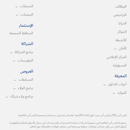
الحسابات
الوظائف
المنصات
التراخيص
المزايا
الإستثمار
الجوائز
المحافظ المجمعة
الأنشطة
الشراكة
الأمان
برامج الشراكة
المركز الإعلامي
المؤسسات
المسؤولية
العروض
المعرفة
المسابقات
أدوات التداول
برامج الولاء
الموارد
برنامج ولاء شركاء
إكس أس (XS) و إكس أس دوت كوم (XS.com) هما علامتان تجاريتان مسجلتان لمجموعة إكس أس العالمية.
مجموعة إكس أس العالمية هي مجموعة شركات متعددة الجنسيات تقدم خدمات في مجال الأسواق المالية وتكنولوجيا
أسواق المال من خلال شركات وكيانات منظمة ومرخصة في مختلف الولايات القضائية حول العالم.