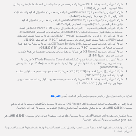
شركة إكس أس المحدودة (XS LTD) هي شركة مرخصة من هيئة الرقابة على الخدمات المالية في سيشيل
(FSA) بموجب الترخيص رقم (SD089).
شركة إكس إس برايم المحدودة (XS Prime Ltd) هي شركة مرخصة من لجنة الأوراق المالية والاستثمارات
الأسترالية (ASIC) بموجب الترخيص رقم (374409).
شركة إكس إس ماركتس المحدودة (XS Markets Ltd) هي شركة مرخصة من هيئة الأوراق المالية
والبورصة في قبرص (CySEC) بموجب الترخيص رقم (412/22).
شركة إكس أس فاينانس المحدودة – "إكس أس فاينانس ال تي دي" (XS Finance LTD) هي شركة
مرخصة من هيئة لابوان للخدمات المالية (Labuan FSA) في ماليزيا، برقم الترخيص MB/21/0081.
شركة إكس أس زي إيه (بي تي واي) المحدودة (XS ZA (Pty) Ltd) هي شركة مرخصة لتقديم الخدمات
المالية (FSP) من هيئة سلوك القطاع المالي في جنوب إفريقيا (FSCA) رقم الترخيص (53199).
شركة إكس أس تريد سرفيسز المحدودة (XS Trade Services Ltd) هي شركة مرخصة من قِبل هيئة
الخدمات المالية في موريشيوس (FSC) بموجب الترخيص رقم (GB25204786).
شركة إكس أس المتحدة (XS United) هي شركة مرخصة من قِبل الجهات التنظيمية في دولة الكويت
بموجب الترخيص رقم (513918).
شركة اكس تريد للاستشارات المالية ذ.م.م (XSTrade Financial Consultation L.L.C) هي شركة
مرخصة من قِبل هيئة الأوراق المالية والسلع في دولة الإمارات العربية المتحدة (CMA) بموجب الترخيص
رقم (20200000339).
شركة إكس أس (إل سي) المحدودة (XS (LC) LTD) هي شركة مسجلة ومرخصة بموجب قوانين سانت
لوسيا برقم التسجيل (2025-00114).
شركة إكس أس المحدودة (XS LTD) هي شركة مسجلة ومرخصة بموجب قوانين سانت فنسنت وجزر
غرينادين برقم التسجيل (27216 BC 2025).
للمزيد من التفاصيل حول تراخيص مجموعة إكس أس العالمية، يُرجى
النقر هنا
.
شركة إكس إس للتكنولوجيا المالية المحدودة (XS Fintech Ltd)، هي شركة مسجلة وفقًا لقوانين جمهورية قبرص برقم
تسجيل (HE 426566)، وهي مزود لحلول تكنولوجيا أسواق المال والذراع التكنولوجي لمجموعة إكس أس العالمية.
شركة فيكوباي المحدودة (Ficupay Ltd)، هي شركة مسجلة وفقًا لقوانين جمهورية قبرص برقم تسجيل (HE 433983)، وهي
وكيل الدفع المعتمد لمجموعة إكس أس العالمية.
الشركات والكيانات المذكورة أعلاه مخولة حسب الأصول للعمل تحت العلامة التجارية والعلامات التجارية المسجلة لمجموعة
إكس أس العالمية.