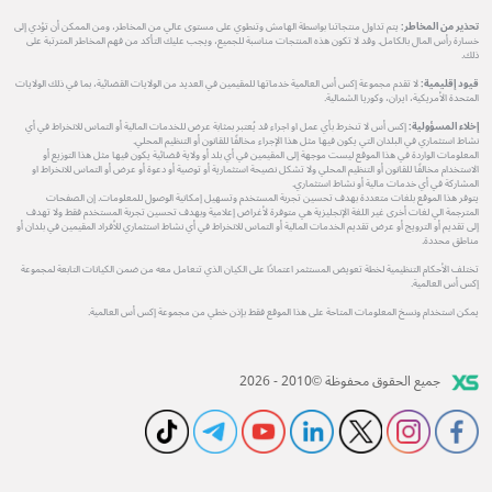
تحذير من المخاطر:
يتم تداول منتجاتنا بواسطة الهامش وتنطوي على مستوى عالي من المخاطر، ومن الممكن أن تؤدي إلى
خسارة رأس المال بالكامل. وقد لا تكون هذه المنتجات مناسبة للجميع، ويجب عليك التأكد من فهم المخاطر المترتبة على
ذلك.
قيود إقليمية:
لا تقدم مجموعة إكس أس العالمية خدماتها للمقيمين في العديد من الولايات القضائية، بما في ذلك الولايات
المتحدة الأمريكية، ايران، وكوريا الشمالية.
إخلاء المسؤولية:
إكس أس لا تنخرط بأي عمل او اجراء قد يُعتبر بمثابة عرض للخدمات المالية أو التماس للانخراط في أي
نشاط استثماري في البلدان التي يكون فيها مثل هذا الإجراء مخالفًا للقانون أو التنظيم المحلي.
المعلومات الواردة في هذا الموقع ليست موجهة إلى المقيمين في أي بلد أو ولاية قضائية يكون فيها مثل هذا التوزيع أو
الاستخدام مخالفًا للقانون أو التنظيم المحلي ولا تشكل نصيحة استثمارية أو توصية أو دعوة أو عرض أو التماس للانخراط او
المشاركة في أي خدمات مالية أو نشاط استثماري.
يتوفر هذا الموقع بلغات متعددة بهدف تحسين تجربة المستخدم وتسهيل إمكانية الوصول للمعلومات. إن الصفحات
المترجمة الي لغات أخرى غير اللغة الإنجليزية هي متوفرة لأغراض إعلامية وبهدف تحسين تجربة المستخدم فقط ولا تهدف
إلى تقديم أو الترويج أو عرض تقديم الخدمات المالية أو التماس للانخراط في أي نشاط استثماري للأفراد المقيمين في بلدان أو
مناطق محددة.
تختلف الأحكام التنظيمية لخطة تعويض المستثمر اعتمادًا على الكيان الذي تتعامل معه من ضمن الكيانات التابعة لمجموعة
إكس أس العالمية.
يمكن استخدام ونسخ المعلومات المتاحة على هذا الموقع فقط بإذن خطي من مجموعة إكس أس العالمية.
جميع الحقوق محفوظة ©2010 - 2026