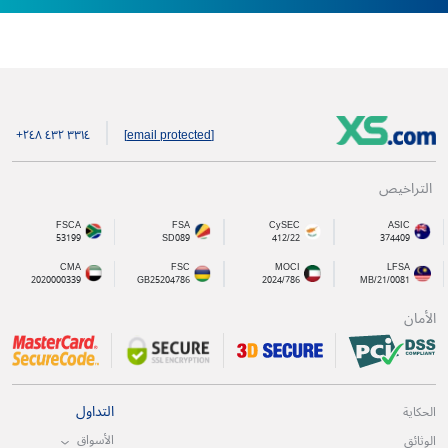
+۲٤۸ ٤۳۲ ۳۳۱٤
[email protected]
التراخيص
FSCA
FSA
CySEC
ASIC
53199
SD089
412/22
374409
CMA
FSC
MOCI
LFSA
2020000339
GB25204786
2024/786
MB/21/0081
الأمان
التداول
الحكاية
الأسواق
الوثائق