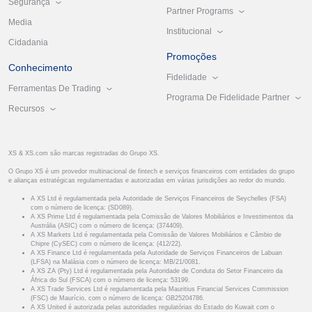
Segurança
Partner Programs
Media
Institucional
Cidadania
Promoções
Conhecimento
Fidelidade
Ferramentas De Trading
Programa De Fidelidade Partner
Recursos
XS & XS.com são marcas registradas do Grupo XS.
O Grupo XS é um provedor multinacional de fintech e serviços financeiros com entidades do grupo
e alianças estratégicas regulamentadas e autorizadas em várias jurisdições ao redor do mundo.
A XS Ltd é regulamentada pela Autoridade de Serviços Financeiros de Seychelles (FSA)
com o número de licença: (SD089).
A XS Prime Ltd é regulamentada pela Comissão de Valores Mobiliários e Investimentos da
Austrália (ASIC) com o número de licença: (374409).
A XS Markets Ltd é regulamentada pela Comissão de Valores Mobiliários e Câmbio de
Chipre (CySEC) com o número de licença: (412/22).
A XS Finance Ltd é regulamentada pela Autoridade de Serviços Financeiros de Labuan
(LFSA) na Malásia com o número de licença: MB/21/0081.
A XS ZA (Pty) Ltd é regulamentada pela Autoridade de Conduta do Setor Financeiro da
África do Sul (FSCA) com o número de licença: 53199.
A XS Trade Services Ltd é regulamentada pela Mauritius Financial Services Commission
(FSC) de Maurício, com o número de licença: GB25204786.
A XS United é autorizada pelas autoridades regulatórias do Estado do Kuwait com o