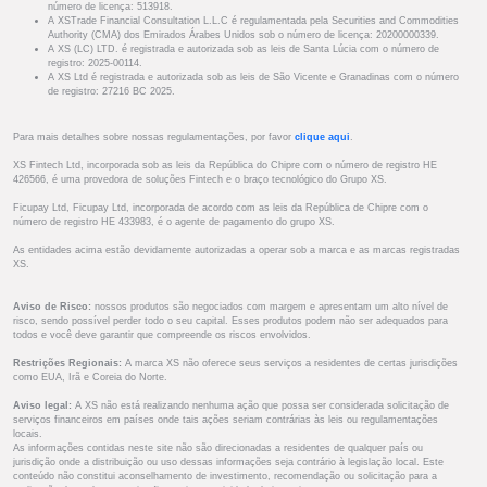
número de licença: 513918.
A XSTrade Financial Consultation L.L.C é regulamentada pela Securities and Commodities
Authority (CMA) dos Emirados Árabes Unidos sob o número de licença: 20200000339.
A XS (LC) LTD. é registrada e autorizada sob as leis de Santa Lúcia com o número de
registro: 2025-00114.
A XS Ltd é registrada e autorizada sob as leis de São Vicente e Granadinas com o número
de registro: 27216 BC 2025.
Para mais detalhes sobre nossas regulamentações, por favor
clique aqui
.
XS Fintech Ltd, incorporada sob as leis da República do Chipre com o número de registro HE
426566, é uma provedora de soluções Fintech e o braço tecnológico do Grupo XS.
Ficupay Ltd, Ficupay Ltd, incorporada de acordo com as leis da República de Chipre com o
número de registro HE 433983, é o agente de pagamento do grupo XS.
As entidades acima estão devidamente autorizadas a operar sob a marca e as marcas registradas
XS.
Aviso de Risco:
nossos produtos são negociados com margem e apresentam um alto nível de
risco, sendo possível perder todo o seu capital. Esses produtos podem não ser adequados para
todos e você deve garantir que compreende os riscos envolvidos.
Restrições Regionais:
A marca XS não oferece seus serviços a residentes de certas jurisdições
como EUA, Irã e Coreia do Norte.
Aviso legal:
A XS não está realizando nenhuma ação que possa ser considerada solicitação de
serviços financeiros em países onde tais ações seriam contrárias às leis ou regulamentações
locais.
As informações contidas neste site não são direcionadas a residentes de qualquer país ou
jurisdição onde a distribuição ou uso dessas informações seja contrário à legislação local. Este
conteúdo não constitui aconselhamento de investimento, recomendação ou solicitação para a