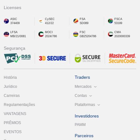
Licenses
ASIC
CySEC
FSA
FSCA
374409
412/22
SD089
53199
LFSA
MOCI
FSC
CMA
MB/21/0081
2024/786
GB25204786
2020000339
Segurança
Traders
História
Mercados
Jurídico
Contas
Carreiras
Plataformas
Regulamentações
VANTAGENS
Investidores
PRÊMIOS
PAMM
EVENTOS
Parceiros