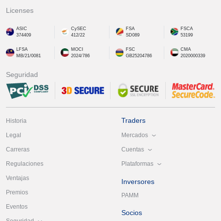
Licenses
ASIC
CySEC
FSA
FSCA
374409
412/22
SD089
53199
LFSA
MOCI
FSC
CMA
MB/21/0081
2024/786
GB25204786
2020000339
Seguridad
Traders
Historia
Mercados
Legal
Cuentas
Carreras
Plataformas
Regulaciones
Ventajas
Inversores
Premios
PAMM
Eventos
Socios
Seguridad