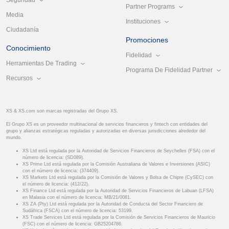
Partner Programs
Media
Instituciones
Ciudadanía
Promociones
Conocimiento
Fidelidad
Herramientas De Trading
Programa De Fidelidad Partner
Recursos
XS & XS.com son marcas registradas del Grupo XS.
El Grupo XS es un proveedor multinacional de servicios financieros y fintech con entidades del
grupo y alianzas estratégicas reguladas y autorizadas en diversas jurisdicciones alrededor del
mundo.
XS Ltd está regulada por la Autoridad de Servicios Financieros de Seychelles (FSA) con el
número de licencia: (SD089).
XS Prime Ltd está regulada por la Comisión Australiana de Valores e Inversiones (ASIC)
con el número de licencia: (374409).
XS Markets Ltd está regulada por la Comisión de Valores y Bolsa de Chipre (CySEC) con
el número de licencia: (412/22).
XS Finance Ltd está regulada por la Autoridad de Servicios Financieros de Labuan (LFSA)
en Malasia con el número de licencia: MB/21/0081.
XS ZA (Pty) Ltd está regulada por la Autoridad de Conducta del Sector Financiero de
Sudáfrica (FSCA) con el número de licencia: 53199.
XS Trade Services Ltd está regulada por la Comisión de Servicios Financieros de Mauricio
(FSC) con el número de licencia: GB25204786.