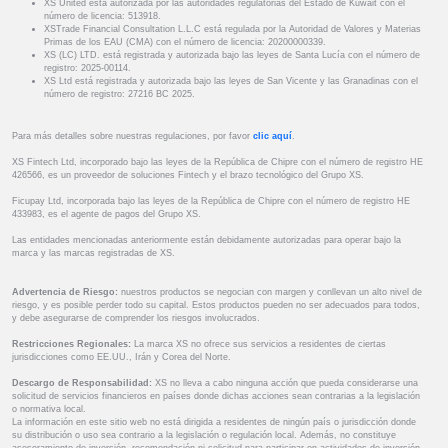
XS United está autorizada por las autoridades regulatorias del Estado de Kuwait con el
número de licencia: 513918.
XSTrade Financial Consultation L.L.C está regulada por la Autoridad de Valores y Materias
Primas de los EAU (CMA) con el número de licencia: 20200000339.
XS (LC) LTD. está registrada y autorizada bajo las leyes de Santa Lucía con el número de
registro: 2025-00114.
XS Ltd está registrada y autorizada bajo las leyes de San Vicente y las Granadinas con el
número de registro: 27216 BC 2025.
Para más detalles sobre nuestras regulaciones, por favor
clic aquí
.
XS Fintech Ltd, incorporado bajo las leyes de la República de Chipre con el número de registro HE
426566, es un proveedor de soluciones Fintech y el brazo tecnológico del Grupo XS.
Ficupay Ltd, incorporada bajo las leyes de la República de Chipre con el número de registro HE
433983, es el agente de pagos del Grupo XS.
Las entidades mencionadas anteriormente están debidamente autorizadas para operar bajo la
marca y las marcas registradas de XS.
Advertencia de Riesgo:
nuestros productos se negocian con margen y conllevan un alto nivel de
riesgo, y es posible perder todo su capital. Estos productos pueden no ser adecuados para todos,
y debe asegurarse de comprender los riesgos involucrados.
Restricciones Regionales:
La marca XS no ofrece sus servicios a residentes de ciertas
jurisdicciones como EE.UU., Irán y Corea del Norte.
Descargo de Responsabilidad:
XS no lleva a cabo ninguna acción que pueda considerarse una
solicitud de servicios financieros en países donde dichas acciones sean contrarias a la legislación
o normativa local.
La información en este sitio web no está dirigida a residentes de ningún país o jurisdicción donde
su distribución o uso sea contrario a la legislación o regulación local. Además, no constituye